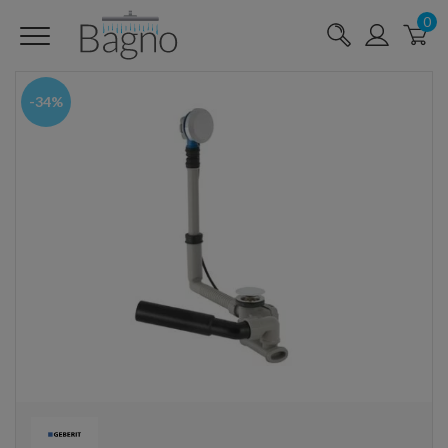
0
-34%