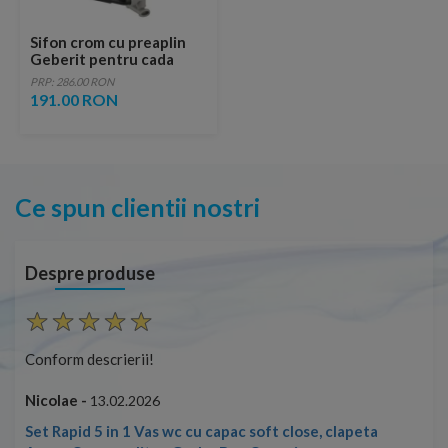
Sifon crom cu preaplin
Geberit pentru cada
PRP: 286.00 RON
191.00 RON
Ce spun clientii nostri
Despre produse
Conform descrierii!
Con
Nicolae -
Nic
13.02.2026
Set Rapid 5 in 1 Vas wc cu capac soft close, clapeta