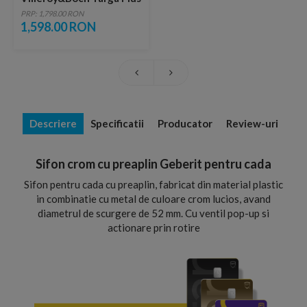
Solo 170x70 cm alb-alpin
PRP: 1,798.00 RON
1,598.00 RON
Descriere
Specificatii
Producator
Review-uri
Sifon crom cu preaplin Geberit pentru cada
Sifon pentru cada cu preaplin, fabricat din material plastic
in combinatie cu metal de culoare crom lucios, avand
diametrul de scurgere de 52 mm. Cu ventil pop-up si
actionare prin rotire