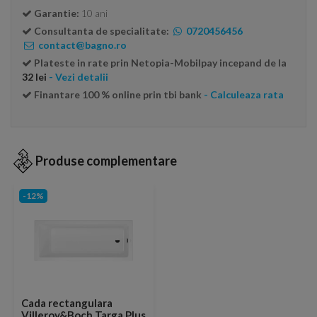
Garantie:
10 ani
Consultanta de specialitate:
0720456456
contact@bagno.ro
Plateste in rate prin Netopia-Mobilpay incepand de la
32 lei
- Vezi detalii
Finantare 100 % online prin tbi bank
- Calculeaza rata
Produse complementare
-12%
Cada rectangulara
Villeroy&Boch Targa Plus