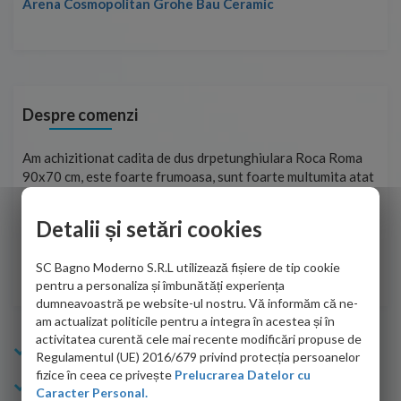
Arena Cosmopolitan Grohe Bau Ceramic
Despre comenzi
t
Am achizitionat cadita de dus drpetunghiulara Roca Roma
Foa
90x70 cm, este foarte frumoasa, sunt foarte multumita atat
pe 
de personalul firmei dvs. cu care am colaborat in obtinerea
ace
infiormatiilor solicitate cat si de firma de curierat care a
Detalii și setări cookies
Cri
adus coletul in siguranta.Numai bine, va doresc!
SC Bagno Moderno S.R.L utilizează fișiere de tip cookie
Sofrone Viviana -
28.07.2026
pentru a personaliza și îmbunătăți experiența
dumneavoastră pe website-ul nostru. Vă informăm că ne-
am actualizat politicile pentru a integra în acestea și în
activitatea curentă cele mai recente modificări propuse de
Info Bagno
Regulamentul (UE) 2016/679 privind protecția persoanelor
fizice în ceea ce privește
Prelucrarea Datelor cu
Cumparaturi
Caracter Personal.