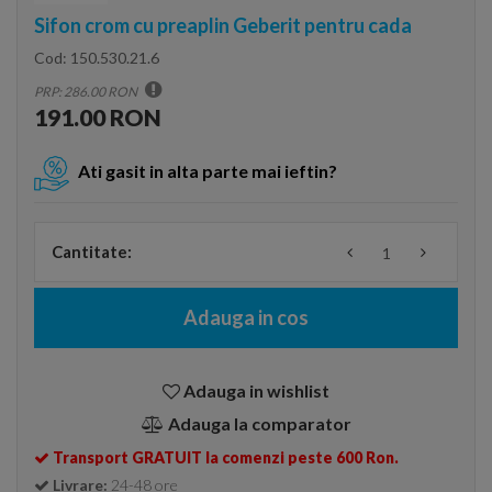
Sifon crom cu preaplin Geberit pentru cada
Cod:
150.530.21.6
PRP: 286.00 RON
191.00 RON
Ati gasit in alta parte mai ieftin?
Cantitate:
Adauga in cos
Adauga in wishlist
Adauga la comparator
Transport GRATUIT la comenzi peste 600 Ron.
Livrare:
24-48 ore