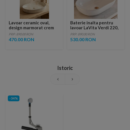
Lavoar ceramic oval,
Baterie inalta pentru
design marmorat crem
lavoar LaVita Verdi 220,
lucios cu vene aurii,
fara ventil, brushed
PRP: 890.00 RON
PRP: 890.00 RON
ventil inclus
copper
470.00 RON
530.00 RON
Istoric
-34%