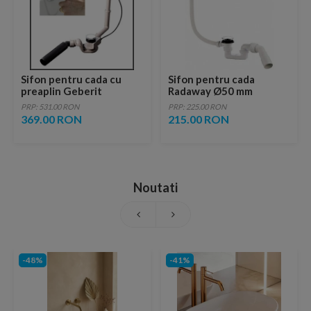
Sifon pentru cada cu
Sifon pentru cada
preaplin Geberit
Radaway Ø50 mm
PushControl, 52mm
PRP: 531.00 RON
PRP: 225.00 RON
369.00 RON
215.00 RON
Noutati
-48%
-41%