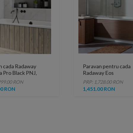
n cada Radaway
Paravan pentru cada
a Pro Black PNJ,
Radaway Eos
50 cm
PNJ,stanga,700 mm
999.00 RON
PRP: 1,728.00 RON
00 RON
1,451.00 RON