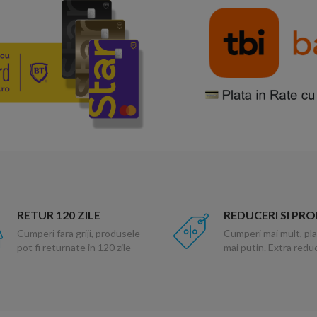
RETUR 120 ZILE
REDUCERI SI PR
Cumperi fara griji, produsele
Cumperi mai mult, pla
pot fi returnate in 120 zile
mai putin. Extra red