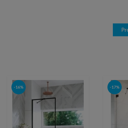
Pr
-16%
-17%