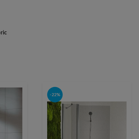
ric
-22%