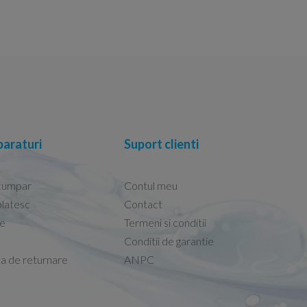
araturi
Suport clienti
cumpar
Contul meu
latesc
Contact
re
Termeni si conditii
Capacele Grohe sunt de bună calitate și se i
Conditii de garantie
Marius -
Capac WC Grohe Bau Cer
ca de returnare
ANPC
08.02.2026