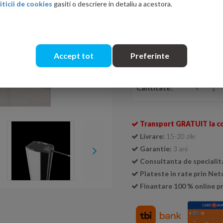
iticii de cookies
gasiti o descriere in detaliu a acestora.
Varianta
Stanga
Dreapta
Accept tot
Preferinte
Cantitate:
Transport GRATUIT la c
Livrare:
15-20 zile
Garantie:
3 ani
Consultanta de specialit
Plateste in rate prin Ne
Finantare 100 % online pr