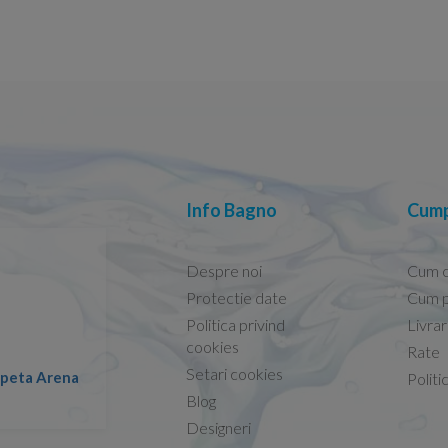
Info Bagno
Cump
Despre noi
Cum 
Protectie date
Cum p
Politica privind
Livra
Conform descrierii!
cookies
Rate
Setari cookies
lapeta Arena
Nicolae -
Politi
13.02.2026
Blog
Designeri