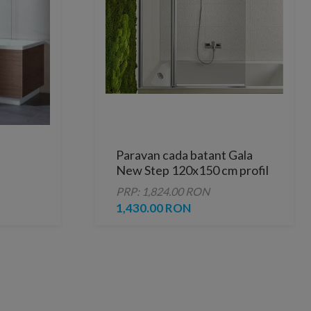
Paravan cada batant Gala
New Step 120x150 cm profil
crom
PRP: 1,824.00 RON
1,430.00 RON