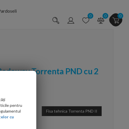
ardoseli
0
0
0
Radaway Torrenta PND cu 2
1xH150 cm
ăți
ticile pentru
Fisa tehnica Torrenta PND II
Regulamentul
elor cu
arte mai ieftin?