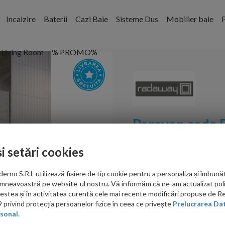
Incalzire
Baterii
Cazi Baie
Sisteme Dus
Mobilier baie
P
Living Room
% PROMO%
Paravan cada 
elemente, 10
și setări cookies
Cod:
12011202-101L
no S.R.L utilizează fișiere de tip cookie pentru a personaliza și îmbunăt
mneavoastră pe website-ul nostru. Vă informăm că ne-am actualizat poli
PRP: 1,839.00 RON
acestea și în activitatea curentă cele mai recente modificări propuse de 
1,545.00 RON
privind protecția persoanelor fizice în ceea ce privește
Prelucrarea Dat
sonal.
Ati gasit in alta p