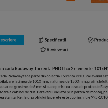
escriere
Specificatii
Produc
Review-uri
an cada Radaway Torrenta PND II cu 2 elemente, 101xH
cada Radaway,face parte din colectia Torrenta PND. Paravanul este
bila), are latimea de 1010 mm, inaltimea de 1500 mm, profil slefuit l
ta are o grosime de 6 mm si o acoperire cu strat de protectie EasyC
oara a cabinei de dus. Paravanul variaza prin partea de montaj, pe
ea stanga. Reglajul profilului la perete este cuprins intre 995-101