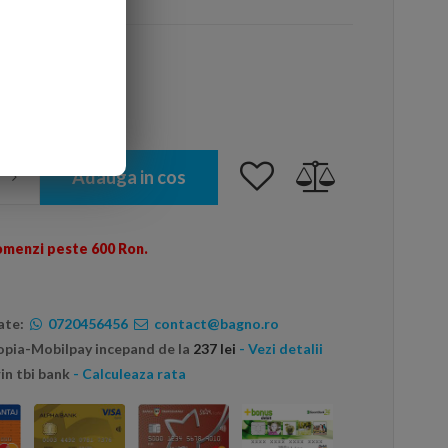
Adauga in cos
omenzi peste 600 Ron.
ate:
0720456456
contact@bagno.ro
topia-Mobilpay incepand de la
237 lei
- Vezi detalii
in tbi bank
- Calculeaza rata