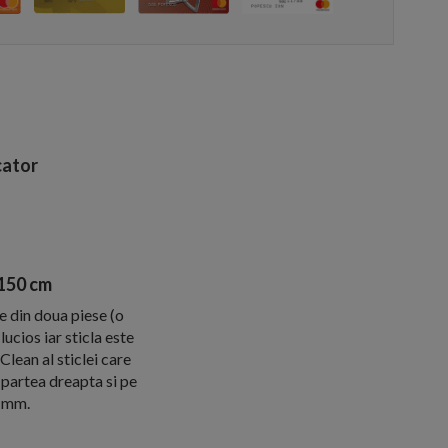
ator
150 cm
 din doua piese (o
ucios iar sticla este
lean al sticlei care
 partea dreapta si pe
0 mm.