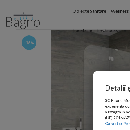
Obiecte Sanitare
Wellness
Bucatarie
Electrocasnice
-16%
Detalii 
SC Bagno Moder
experiența du
a integra în 
(UE) 2016/679 
Caracter Per