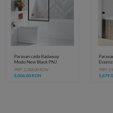
Paravan cada Radaway
Parava
Modo New Black PNJ
Essenz
Frame, un element fix,
60xH1
PRP: 2,388.00 RON
PRP: 1,
80xH150 cm
2,006.00 RON
1,679.