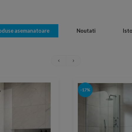
oduse asemanatoare
Noutati
Isto
-17%