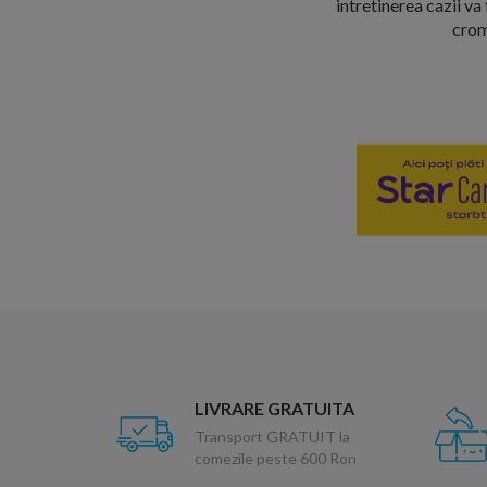
intretinerea cazii va
crom 
LIVRARE GRATUITA
Transport GRATUIT la
comezile peste 600 Ron