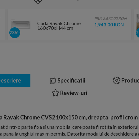
PRP: 2,672.00 RON
Cada Ravak Chrome
1,943.00 RON
160x70xH44 cm
-28%
escriere
Specificatii
Produc
Review-uri
 Ravak Chrome CVS2 100x150 cm, dreapta, profil crom s
t dintr-o parte fixa si una mobila, care poate fi rotita in exteriorul
sa pana la unghiul maxim permis. Datorita modului de deschidere a 