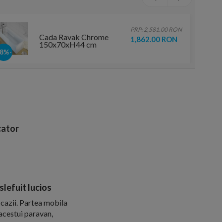
PRP: 2,581.00 RON
Cada Ravak Chrome
1,862.00 RON
150x70xH44 cm
-28%
ator
lefuit lucios
 cazii. Partea mobila
acestui paravan,