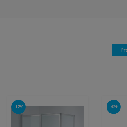
Pr
-17%
-43%