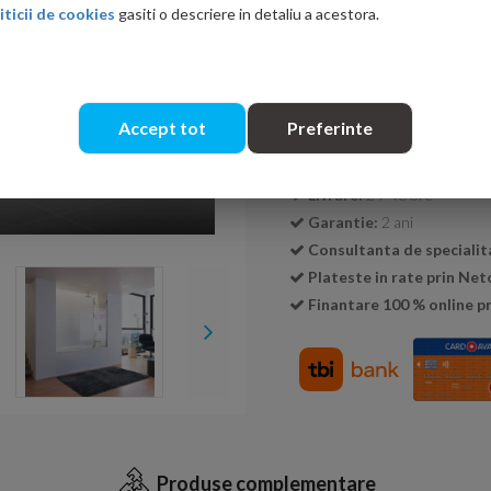
iticii de cookies
gasiti o descriere in detaliu a acestora.
Cantitate:
Accept tot
Preferinte
Transport GRATUIT la c
Livrare:
24-48 ore
Garantie:
2 ani
Consultanta de specialit
Plateste in rate prin Ne
Finantare 100 % online pr
Produse complementare