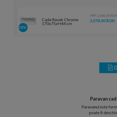
PRP: 2,886.00 RON
Cada Ravak Chrome
2,078.00 RON
170x75xH44 cm
-28%
D
Paravan cada
Paravanul este forma
poate fi deschi