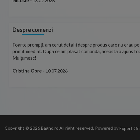
rena
Nicolae -
13.02.2026
Despre comenzi
ste
Foarte prompți, am cerut detalii despre produs care nu erau pe 
u care
primit imediat. După ce am plasat comanda, aceasta a ajuns fo
rierat
Mulțumesc!
Cristina Opre -
10.07.2026
Copyright © 2026 Bagno.ro All right reserved. Powered by
Expert On