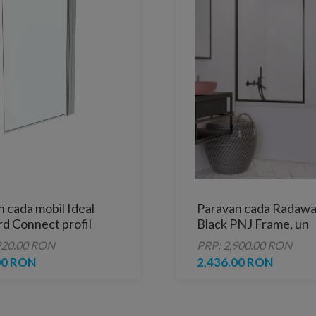
 cada mobil Ideal
Paravan cada Radawa
d Connect profil
Black PNJ Frame, un
 80x140 cm
element fix, 60xH150
920.00 RON
PRP: 2,900.00 RON
00 RON
2,436.00 RON