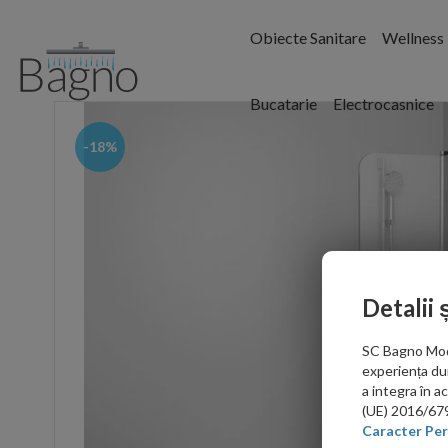
Obiecte Sanitare
Wellness
Bucatarie
Electrocasnice
-18%
Detalii 
SC Bagno Moder
experiența du
a integra în 
(UE) 2016/679 
Caracter Per