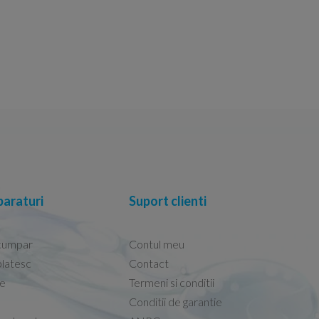
araturi
Suport clienti
cumpar
Contul meu
latesc
Contact
re
Termeni si conditii
 foarte ușor!
Calitate si pret excelent.
Conditii de garantie