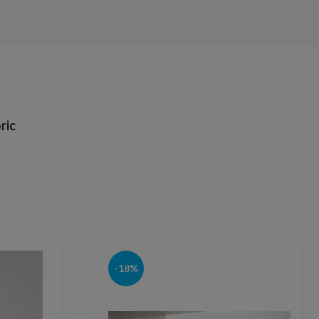
ric
-18%