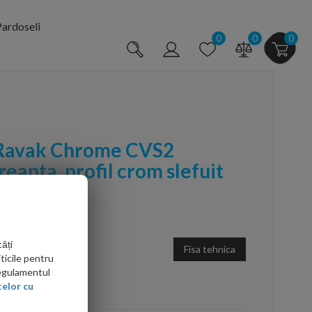
ardoseli
0
0
0
 Ravak Chrome CVS2
eapta, profil crom slefuit
ăți
Fisa tehnica
ticile pentru
Regulamentul
arte mai ieftin?
elor cu