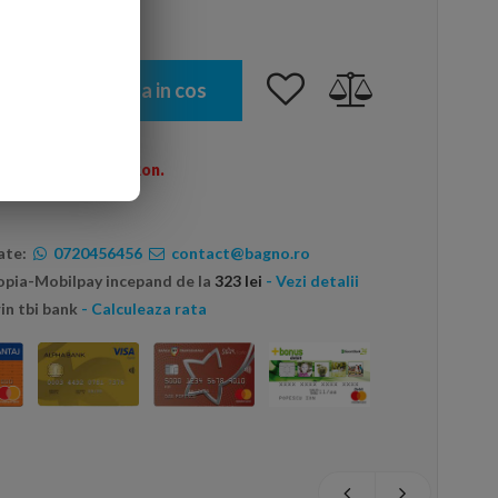
Adauga in cos
omenzi peste 600 Ron.
ate:
0720456456
contact@bagno.ro
topia-Mobilpay incepand de la
323 lei
- Vezi detalii
in tbi bank
- Calculeaza rata