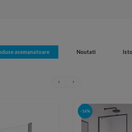
oduse asemanatoare
Noutati
Isto
-16%