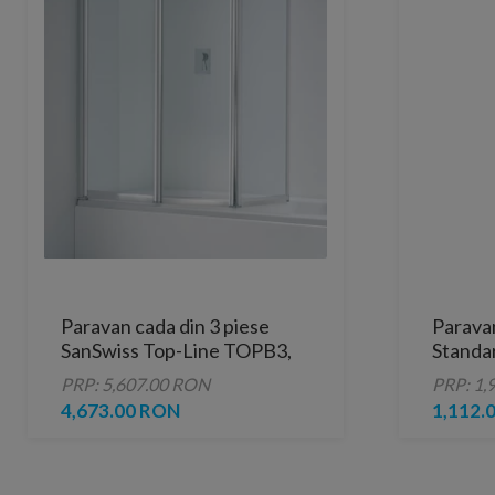
Paravan cada din 3 piese
Paravan
SanSwiss Top-Line TOPB3,
Standar
140 x H140 cm
cromat
PRP: 5,607.00 RON
PRP: 1,
4,673.00 RON
1,112.