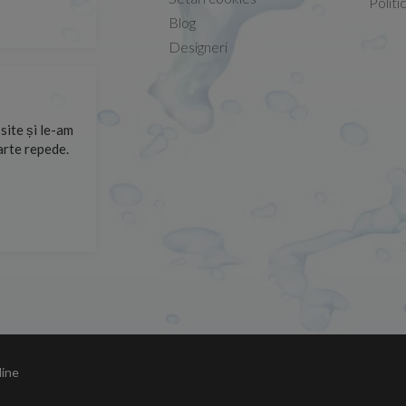
Marius -
Capac WC Grohe Bau Ceramic al
Politi
08.02.2026
Blog
Designeri
site și le-am
Sunt multumit de produs respectiv de comunicarea cu 
arte repede.
suport.
Razvan Miut -
06.07.2026
line