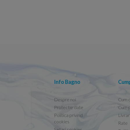
Info Bagno
Cump
Despre noi
Cum 
Protectie date
Cum p
Politica privind
Livra
Capacele Grohe sunt de bună calitate și se instalează
cookies
Rate
Setari cookies