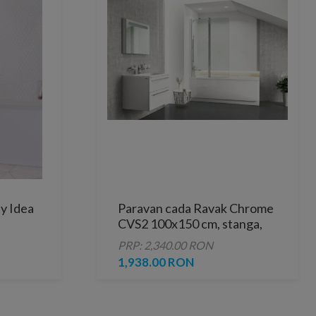
y Idea
Paravan cada Ravak Chrome
CVS2 100x150 cm, stanga,
 cm
profil crom slefuit lucios
PRP: 2,340.00 RON
1,938.00 RON