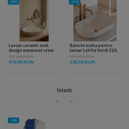
-48%
-41%
Lavoar ceramic oval,
Baterie inalta pentru
design marmorat crem
lavoar LaVita Verdi 220,
lucios cu vene aurii,
fara ventil, brushed
PRP: 890.00 RON
PRP: 890.00 RON
ventil inclus
copper
470.00 RON
530.00 RON
Istoric
-9%