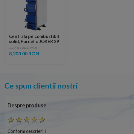
Centrala pe combustibil
solid, Fornello JOKER 29
kW, cu Automatizare
PRP: 8,958.00 RON
8,200.00 RON
Ce spun clientii nostri
Despre produse
Conform descrierii!
Con