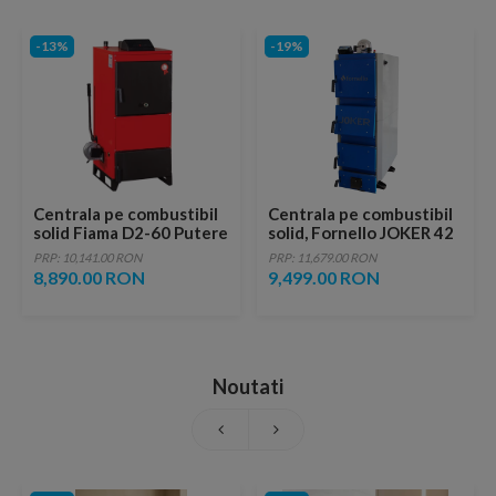
-13%
-19%
Centrala pe combustibil
Centrala pe combustibil
solid Fiama D2-60 Putere
solid, Fornello JOKER 42
70 kW, cu Ventilator si
kW, cu Automatizare
PRP: 10,141.00 RON
PRP: 11,679.00 RON
Automatizare
8,890.00 RON
9,499.00 RON
Noutati