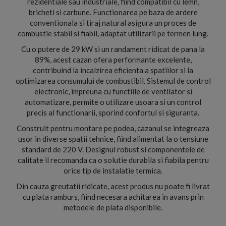
rezidentiale sau industriale, fiind compatibil cu lemn,
bricheti si carbune. Functionarea pe baza de ardere
conventionala si tiraj natural asigura un proces de
combustie stabil si fiabil, adaptat utilizarii pe termen lung.
Cu o putere de 29 kW si un randament ridicat de pana la
89%, acest cazan ofera performante excelente,
contribuind la incalzirea eficienta a spatiilor si la
optimizarea consumului de combustibil. Sistemul de control
electronic, impreuna cu functiile de ventilator si
automatizare, permite o utilizare usoara si un control
precis al functionarii, sporind confortul si siguranta.
Construit pentru montare pe podea, cazanul se integreaza
usor in diverse spatii tehnice, fiind alimentat la o tensiune
standard de 220 V. Designul robust si componentele de
calitate il recomanda ca o solutie durabila si fiabila pentru
orice tip de instalatie termica.
Din cauza greutatii ridicate, acest produs nu poate fi livrat
cu plata ramburs, fiind necesara achitarea in avans prin
metodele de plata disponibile.