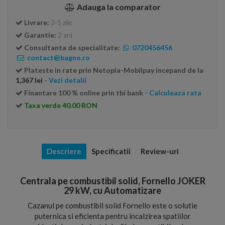
Adauga la comparator
Livrare:
3-5 zile
Garantie:
2 ani
Consultanta de specialitate:
0720456456
contact@bagno.ro
Plateste in rate prin Netopia-Mobilpay incepand de la
1,367 lei
- Vezi detalii
Finantare 100 % online prin tbi bank
- Calculeaza rata
Taxa verde 40.00 RON
Descriere
Specificatii
Review-uri
Centrala pe combustibil solid, Fornello JOKER
29 kW, cu Automatizare
Cazanul pe combustibil solid Fornello este o solutie
puternica si eficienta pentru incalzirea spatiilor