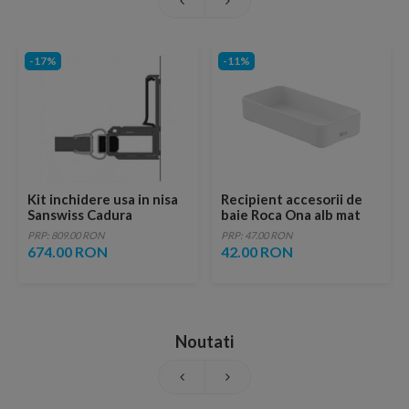
-17%
-11%
Kit inchidere usa in nisa
Recipient accesorii de
Sanswiss Cadura
baie Roca Ona alb mat
PRP: 809.00 RON
PRP: 47.00 RON
674.00 RON
42.00 RON
Noutati