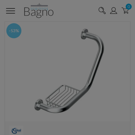
0
-53%