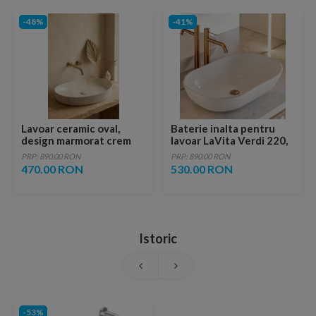
-48%
-41%
Lavoar ceramic oval,
Baterie inalta pentru
design marmorat crem
lavoar LaVita Verdi 220,
lucios cu vene aurii,
fara ventil, brushed
PRP: 890.00 RON
PRP: 890.00 RON
ventil inclus
copper
470.00 RON
530.00 RON
Istoric
-53%