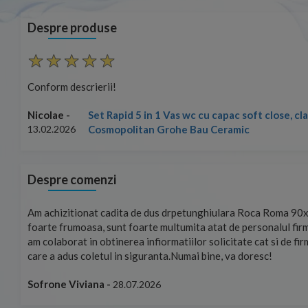
Despre produse
Conform descrierii!
Set Rapid 5 in 1 Vas wc cu capac soft close, c
Nicolae -
Cosmopolitan Grohe Bau Ceramic
13.02.2026
Despre comenzi
mand!
Am achizitionat cadita de dus drpetunghiulara Roca Roma 90x
foarte frumoasa, sunt foarte multumita atat de personalul firm
am colaborat in obtinerea infiormatiilor solicitate cat si de fi
care a adus coletul in siguranta.Numai bine, va doresc!
Sofrone Viviana -
28.07.2026