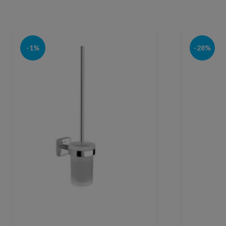
-1%
-28%