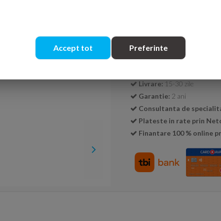
Cantitate:
Accept tot
Preferinte
Transport GRATUIT la c
Livrare:
15-30 zile
Garantie:
2 ani
Consultanta de specialit
Plateste in rate prin Ne
Finantare 100 % online pr