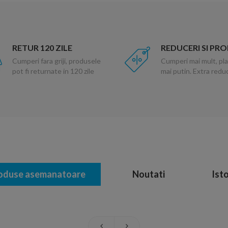
RETUR 120 ZILE
REDUCERI SI PR
Cumperi fara griji, produsele
Cumperi mai mult, pla
pot fi returnate in 120 zile
mai putin. Extra red
oduse asemanatoare
Noutati
Isto