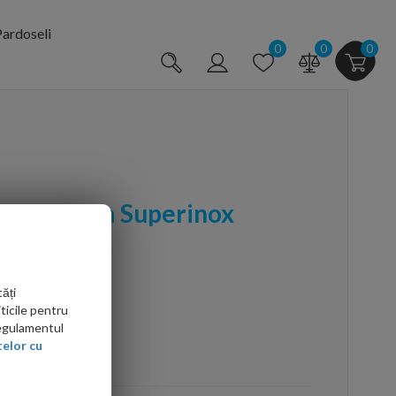
ardoseli
0
0
0
ie WC Roca Superinox
ăți
ticile pentru
Regulamentul
elor cu
arte mai ieftin?