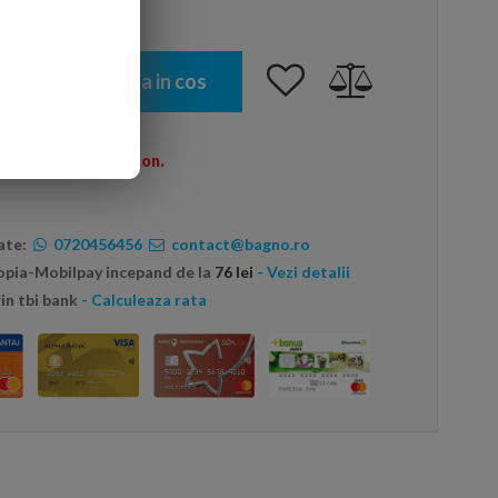
Adauga in cos
omenzi peste 600 Ron.
ate:
0720456456
contact@bagno.ro
topia-Mobilpay incepand de la
76 lei
- Vezi detalii
in tbi bank
- Calculeaza rata