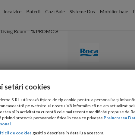
Incalzire
Baterii
Cazi Baie
Sisteme Dus
Mobilier baie
P
Living Room
% PROMO%
Suport cu per
și setări cookies
Cod:
A817305002
no S.R.L utilizează fișiere de tip cookie pentru a personaliza și îmbunăt
PRP: 526.00 RON
mneavoastră pe website-ul nostru. Vă informăm că ne-am actualizat poli
457.00 RON
acestea și în activitatea curentă cele mai recente modificări propuse de 
privind protecția persoanelor fizice în ceea ce privește
Prelucrarea Dat
Ati gasit in alta p
sonal.
iticii de cookies
gasiti o descriere in detaliu a acestora.