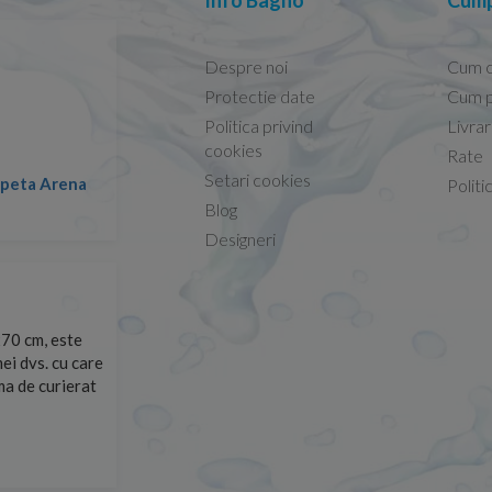
Info Bagno
Cump
Despre noi
Cum 
Protectie date
Cum p
Politica privind
Livra
Conform descrierii!
cookies
Rate
Setari cookies
lapeta Arena
Nicolae -
Politi
13.02.2026
Blog
Designeri
70 cm, este
Foarte prompți, am cerut detalii despre produs care nu
ei dvs. cu care
primit imediat. După ce am plasat comanda, aceasta a 
rma de curierat
Mulțumesc!
Cristina Opre -
10.07.2026