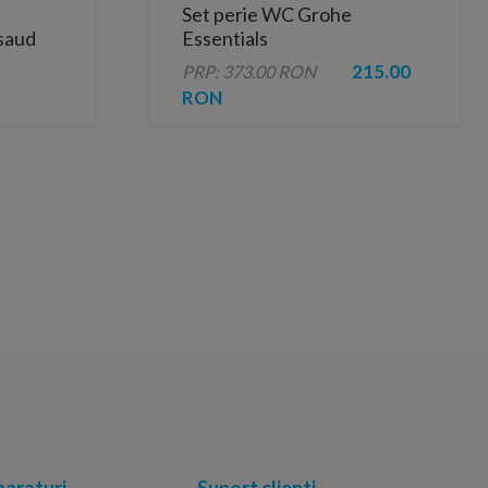
Set perie WC Grohe
saud
Essentials
215.00
PRP: 373.00 RON
RON