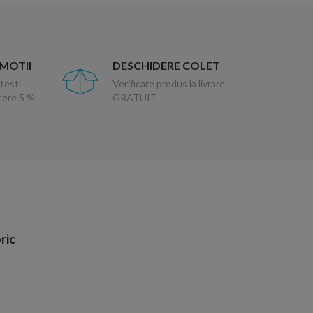
OMOTII
DESCHIDERE COLET
testi
Verificare produs la livrare
ucere 5 %
GRATUIT
ric