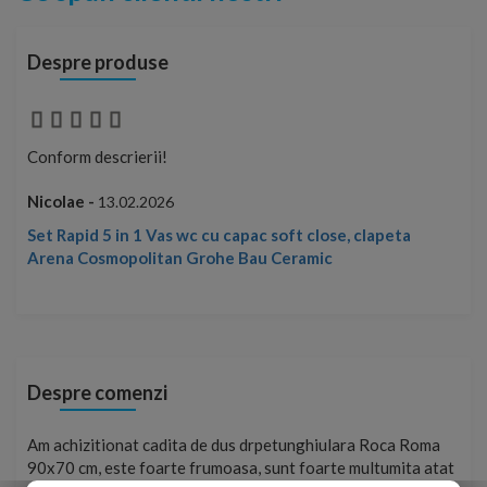
Despre produse
Conform descrierii!
Con
Nicolae -
Nic
13.02.2026
Set Rapid 5 in 1 Vas wc cu capac soft close, clapeta
Arena Cosmopolitan Grohe Bau Ceramic
Despre comenzi
t
Am achizitionat cadita de dus drpetunghiulara Roca Roma
Foa
90x70 cm, este foarte frumoasa, sunt foarte multumita atat
pe 