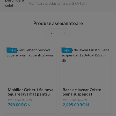
Verificare produs la livrare GRATUIT
Produse asemanatoare
-44%
-4%
Mobilier Geberit Selnova
Baza de lavoar Oristo
Square lava mat pentru
Siena suspendat
lavoar
120x45xH55 cm alb
PRP: 1,401.00 RON
PRP: 2,586.00 RON
798.00 RON
2,495.00 RON