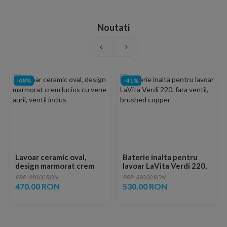
Noutati
-48%
-41%
Lavoar ceramic oval,
Baterie inalta pentru
design marmorat crem
lavoar LaVita Verdi 220,
lucios cu vene aurii,
fara ventil, brushed
PRP: 890.00 RON
PRP: 890.00 RON
ventil inclus
copper
470.00 RON
530.00 RON