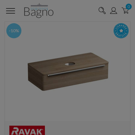
0
-10%