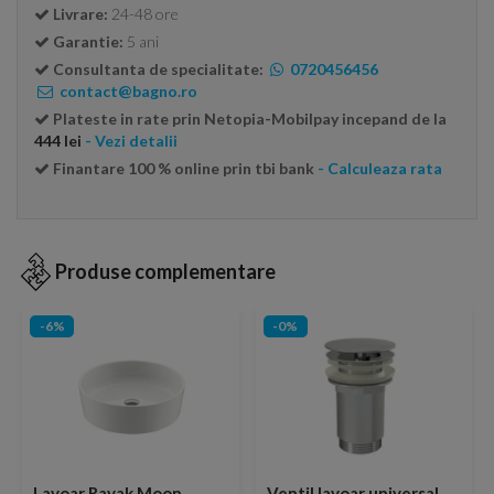
Livrare:
24-48 ore
Garantie:
5 ani
Consultanta de specialitate:
0720456456
contact@bagno.ro
Plateste in rate prin Netopia-Mobilpay incepand de la
444 lei
- Vezi detalii
Finantare 100 % online prin tbi bank
- Calculeaza rata
Produse complementare
-6%
-0%
Lavoar Ravak Moon
Ventil lavoar universal