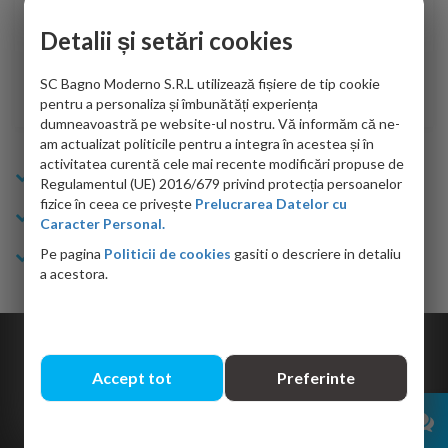
de personalul firmei dvs. cu care am colaborat in obtinerea
ace
infiormatiilor solicitate cat si de firma de curierat care a
Detalii și setări cookies
Cri
adus coletul in siguranta.Numai bine, va doresc!
SC Bagno Moderno S.R.L utilizează fișiere de tip cookie
Sofrone Viviana -
28.07.2026
pentru a personaliza și îmbunătăți experiența
dumneavoastră pe website-ul nostru. Vă informăm că ne-
am actualizat politicile pentru a integra în acestea și în
activitatea curentă cele mai recente modificări propuse de
Info Bagno
Regulamentul (UE) 2016/679 privind protecția persoanelor
fizice în ceea ce privește
Prelucrarea Datelor cu
Cumparaturi
Caracter Personal.
Pe pagina
Politicii de cookies
gasiti o descriere in detaliu
Suport clienti
a acestora.
Copyright © 2026 Bagno.ro All right reserved. Powered by
Expert Online
Accept tot
Preferinte