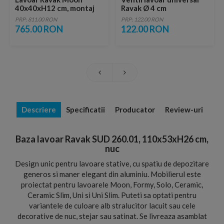
40x40xH12 cm, montaj
Ravak Ø 4 cm
pe blat
PRP: 811.00 RON
PRP: 122.00 RON
765.00 RON
122.00 RON
Descriere
Specificatii
Producator
Review-uri
Baza lavoar Ravak SUD 260.01, 110x53xH26 cm,
nuc
Design unic pentru lavoare stative, cu spatiu de depozitare
generos si maner elegant din aluminiu. Mobilierul este
proiectat pentru lavoarele Moon, Formy, Solo, Ceramic,
Ceramic Slim, Uni si Uni Slim. Puteti sa optati pentru
variantele de culoare alb stralucitor lacuit sau cele
decorative de nuc, stejar sau satinat. Se livreaza asamblat