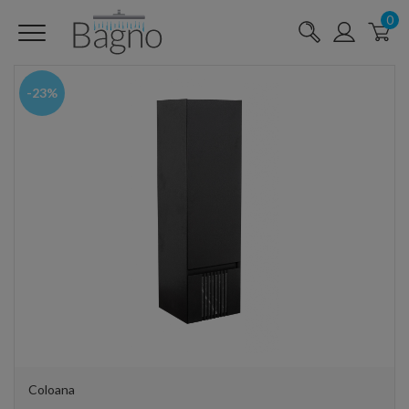
0
-23%
Coloana