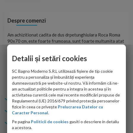
Despre comenzi
t
Am achizitionat cadita de dus drpetunghiulara Roca Roma
Foa
90x70 cm, este foarte frumoasa, sunt foarte multumita atat
pe 
de personalul firmei dvs. cu care am colaborat in obtinerea
ace
infiormatiilor solicitate cat si de firma de curierat care a
Detalii și setări cookies
Cri
adus coletul in siguranta.Numai bine, va doresc!
SC Bagno Moderno S.R.L utilizează fișiere de tip cookie
Sofrone Viviana -
28.07.2026
pentru a personaliza și îmbunătăți experiența
dumneavoastră pe website-ul nostru. Vă informăm că ne-
am actualizat politicile pentru a integra în acestea și în
activitatea curentă cele mai recente modificări propuse de
Info Bagno
Regulamentul (UE) 2016/679 privind protecția persoanelor
fizice în ceea ce privește
Prelucrarea Datelor cu
Cumparaturi
Caracter Personal.
Pe pagina
Politicii de cookies
gasiti o descriere in detaliu
Suport clienti
a acestora.