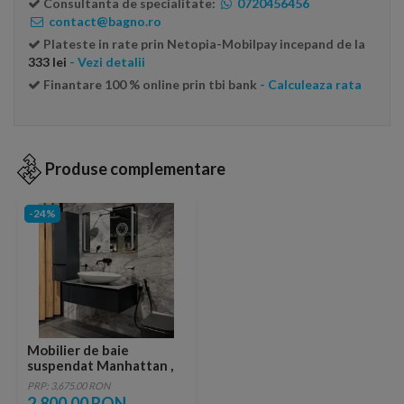
Consultanta de specialitate:
0720456456
contact@bagno.ro
Plateste in rate prin Netopia-Mobilpay incepand de la
333 lei
- Vezi detalii
Finantare 100 % online prin tbi bank
- Calculeaza rata
Produse complementare
-24%
Mobilier de baie
suspendat Manhattan ,
Antracit
PRP: 3,675.00 RON
2,800.00 RON