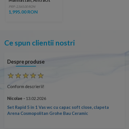
Manhattan, Antracit
PRP: 2,565.00 RON
1,995.00 RON
Ce spun clientii nostri
Despre produse
Conform descrierii!
Con
Nicolae -
Nic
13.02.2026
Set Rapid 5 in 1 Vas wc cu capac soft close, clapeta
Arena Cosmopolitan Grohe Bau Ceramic