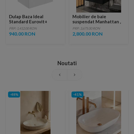
Dulap Baza Ideal
Mobilier de baie
Standard Eurovit+
suspendat Manhattan ,
60x44x55 cm sub
Antracit
PRP: 1,412.00 RON
PRP: 3,675.00 RON
chiuveta pe perete alb
940.00 RON
2,800.00 RON
Noutati
-48%
-41%