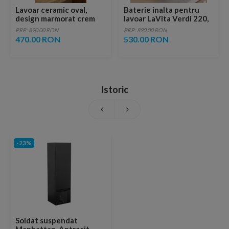
Lavoar ceramic oval,
Baterie inalta pentru
design marmorat crem
lavoar LaVita Verdi 220,
lucios cu vene aurii,
fara ventil, brushed
PRP: 890.00 RON
PRP: 890.00 RON
ventil inclus
copper
470.00 RON
530.00 RON
Istoric
-23%
Soldat suspendat