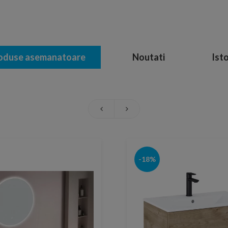
oduse asemanatoare
Noutati
Isto
-18%