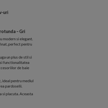
-uri
rotunda – Gri
u modern si elegant.
finat, perfect pentru
ga un plus de stil si
si functionalitatea
ccesoriilor de baie
t, ideal pentru mediul
rea pardoselii.
 si placuta. Aceasta