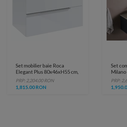
Set mobilier baie Roca
Set com
Elegant Plus 80x46xH55 cm,
Milano
alb lucios
lavoar 
PRP: 2,204.00 RON
PRP: 2,
rotunda
1,815.00 RON
1,950.