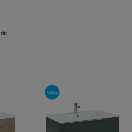
ric
-31%