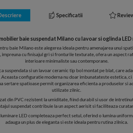
escriere
Specificatii
Review
mobilier baie suspendat Milano cu lavoar si oglinda LED 
entru baie Milano este alegerea ideala pentru amenajarea unui spati
impreuna cu finisajul gri si fronturile texturate, ofera un aspect ra
interioare minimaliste sau contemporane.
a suspendata si un lavoar ceramic tip bol montat pe blat, care adau
. Aceasta configuratie moderna nu doar imbunatateste estetica, ci 
ua sertare spatioase permit organizarea eficienta a produselor si a
utilizate zilnic.
zat din PVC rezistent la umiditate, fiind durabil si usor de intretinu
ajul suspendat contribuie la un aspect aerisit si faciliteaza curata
iluminare LED completeaza perfect setul, oferind o lumina uniforma
adauga un plus de eleganta si este ideala pentru rutina zilnica.