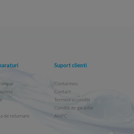
araturi
Suport clienti
cumpar
Contul meu
latesc
Contact
re
Termeni si conditii
Capacele Grohe sunt de bună calitate și se i
Conditii de garantie
Marius -
Capac WC Grohe Bau Cer
ca de returnare
ANPC
08.02.2026