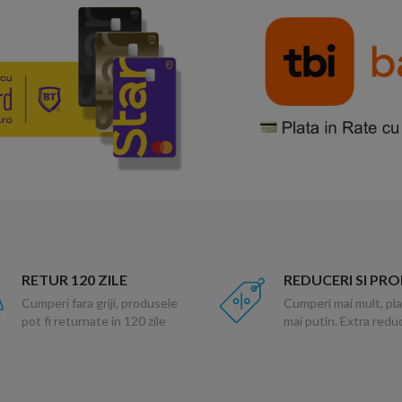
RETUR 120 ZILE
REDUCERI SI PR
Cumperi fara griji, produsele
Cumperi mai mult, pla
pot fi returnate in 120 zile
mai putin. Extra red