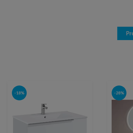
Pr
-18%
-28%