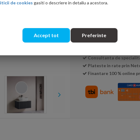
iticii de cookies
gasiti o descriere in detaliu a acestora.
Cantitate:
Accept tot
Preferinte
Livrare:
24-48 ore
Garantie:
2 ani
Consultanta de specialit
Plateste in rate prin Ne
Finantare 100 % online pr