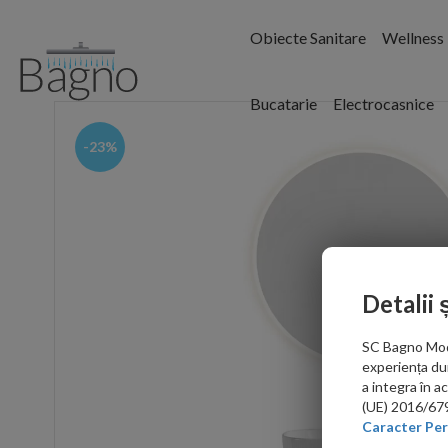
Obiecte Sanitare
Wellness
Bucatarie
Electrocasnice
-23%
Detalii 
SC Bagno Moder
experiența du
a integra în 
(UE) 2016/679 
Caracter Per