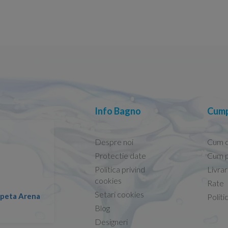
Info Bagno
Cump
Despre noi
Cum 
Protectie date
Cum p
Politica privind
Livra
Conform descrierii!
cookies
Rate
Setari cookies
lapeta Arena
Nicolae -
Politi
13.02.2026
Blog
Designeri