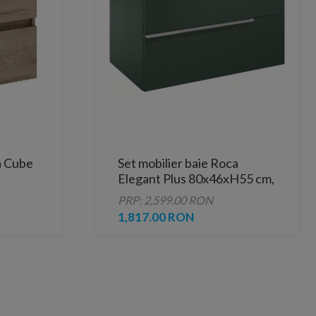
a Cube
Set mobilier baie Roca
r
Elegant Plus 80x46xH55 cm,
verde
PRP: 2,599.00 RON
1,817.00 RON