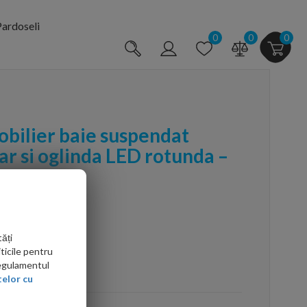
ardoseli
0
0
0
bilier baie suspendat
ar si oglinda LED rotunda –
ăți
ticile pentru
Regulamentul
arte mai ieftin?
elor cu