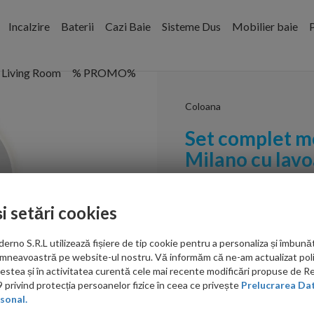
Incalzire
Baterii
Cazi Baie
Sisteme Dus
Mobilier baie
P
Living Room
% PROMO%
Coloana
Set complet mo
Milano cu lavo
Gri
Cod:
5908455513647
și setări cookies
PRP: 2,789.00 RON
2,150.00 RON
no S.R.L utilizează fișiere de tip cookie pentru a personaliza și îmbunăt
mneavoastră pe website-ul nostru. Vă informăm că ne-am actualizat poli
acestea și în activitatea curentă cele mai recente modificări propuse de 
Ati gasit in alta p
privind protecția persoanelor fizice în ceea ce privește
Prelucrarea Dat
sonal.