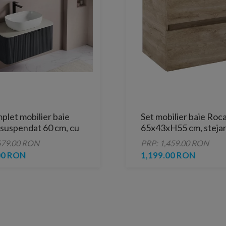
plet mobilier baie
Set mobilier baie Roc
 suspendat 60 cm, cu
65x43xH55 cm, steja
si oglinda LED
679.00 RON
PRP: 1,459.00 RON
, gri
00 RON
1,199.00 RON