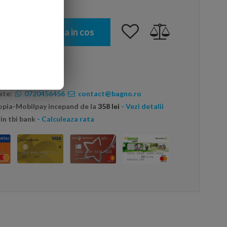
Adauga in cos
ate:
0720456456
contact@bagno.ro
topia-Mobilpay incepand de la
358 lei
- Vezi detalii
in tbi bank
- Calculeaza rata