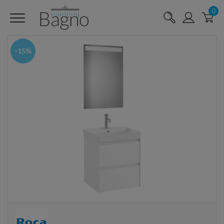
0
-15%