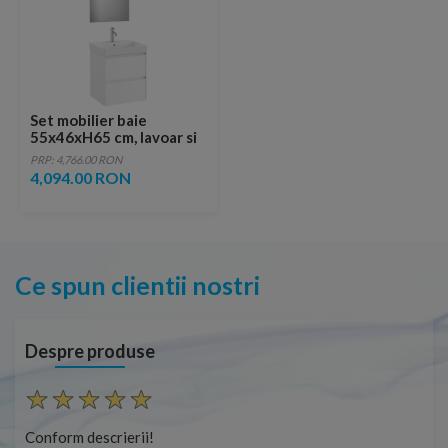
Set mobilier baie
55x46xH65 cm, lavoar si
oglinda LED Roca Ona alb
PRP: 4,766.00 RON
mat
4,094.00 RON
Ce spun clientii nostri
Despre produse
Conform descrierii!
Con