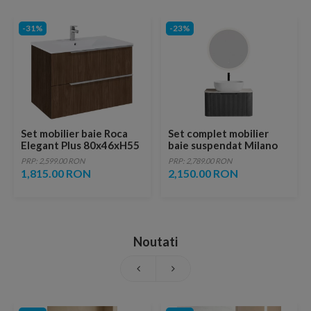
-31%
-23%
Set mobilier baie Roca
Set complet mobilier
Elegant Plus 80x46xH55
baie suspendat Milano
cm, maro
cu lavoar si oglinda LED
PRP: 2,599.00 RON
PRP: 2,789.00 RON
rotunda – Gri
1,815.00 RON
2,150.00 RON
Noutati