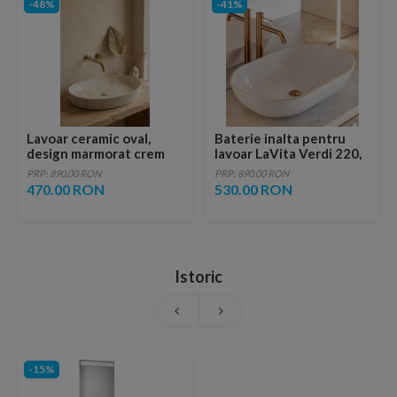
-48%
-41%
Lavoar ceramic oval,
Baterie inalta pentru
design marmorat crem
lavoar LaVita Verdi 220,
lucios cu vene aurii,
fara ventil, brushed
PRP: 890.00 RON
PRP: 890.00 RON
ventil inclus
copper
470.00 RON
530.00 RON
Istoric
-15%