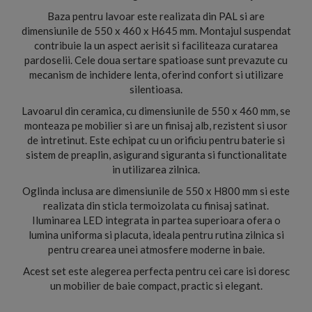
Baza pentru lavoar este realizata din PAL si are
dimensiunile de 550 x 460 x H645 mm. Montajul suspendat
contribuie la un aspect aerisit si faciliteaza curatarea
pardoselii. Cele doua sertare spatioase sunt prevazute cu
mecanism de inchidere lenta, oferind confort si utilizare
silentioasa.
Lavoarul din ceramica, cu dimensiunile de 550 x 460 mm, se
monteaza pe mobilier si are un finisaj alb, rezistent si usor
de intretinut. Este echipat cu un orificiu pentru baterie si
sistem de preaplin, asigurand siguranta si functionalitate
in utilizarea zilnica.
Oglinda inclusa are dimensiunile de 550 x H800 mm si este
realizata din sticla termoizolata cu finisaj satinat.
Iluminarea LED integrata in partea superioara ofera o
lumina uniforma si placuta, ideala pentru rutina zilnica si
pentru crearea unei atmosfere moderne in baie.
Acest set este alegerea perfecta pentru cei care isi doresc
un mobilier de baie compact, practic si elegant.