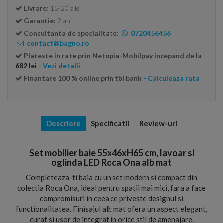
Livrare:
15-20 zile
Garantie:
2 ani
Consultanta de specialitate:
0720456456
contact@bagno.ro
Plateste in rate prin Netopia-Mobilpay incepand de la
682 lei
- Vezi detalii
Finantare 100 % online prin tbi bank
- Calculeaza rata
Descriere
Specificatii
Review-uri
Set mobilier baie 55x46xH65 cm, lavoar si
oglinda LED Roca Ona alb mat
Completeaza-ti baia cu un set modern si compact din
colectia Roca Ona, ideal pentru spatii mai mici, fara a face
compromisuri in ceea ce priveste designul si
functionalitatea. Finisajul alb mat ofera un aspect elegant,
curat si usor de integrat in orice stil de amenajare.