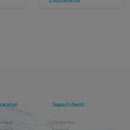
1,500.00 RON
araturi
Suport clienti
cumpar
Contul meu
latesc
Contact