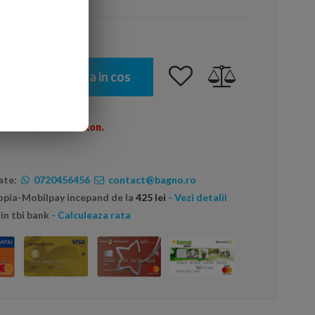
Adauga in cos
omenzi peste 600 Ron.
ate:
0720456456
contact@bagno.ro
topia-Mobilpay incepand de la
425 lei
- Vezi detalii
in tbi bank
- Calculeaza rata