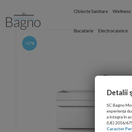
Obiecte Sanitare
Wellness
Bucatarie
Electrocasnice
-47%
Detalii 
SC Bagno Moder
experiența du
a integra în 
(UE) 2016/679 
Caracter Per