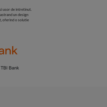
i usor de intretinut.
pastrand un design
, oferind o solutie