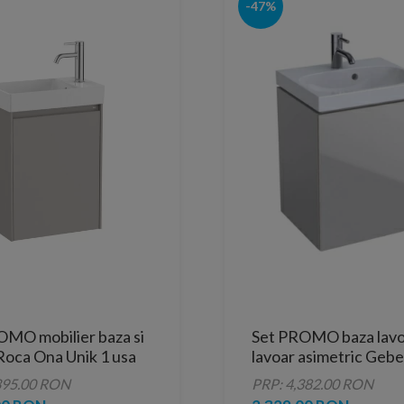
-47%
OMO mobilier baza si
Set PROMO baza lavoa
Roca Ona Unik 1 usa
lavoar asimetric Gebe
cm gri mat
Acanto 45x38xH71cm
395.00 RON
PRP: 4,382.00 RON