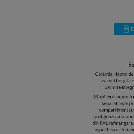
D
Se
Colectia Naomi de l
cea mai bogata co
permite integra
Mobilierul poate fi 
separat. Este pr
compartimentat pe
protejeaza component
din PAL rafinat garan
aspect curat, lumin