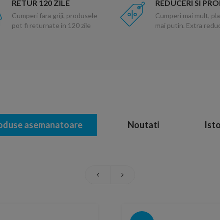
RETUR 120 ZILE
REDUCERI SI PR
Cumperi fara griji, produsele
Cumperi mai mult, pla
pot fi returnate in 120 zile
mai putin. Extra red
oduse asemanatoare
Noutati
Isto