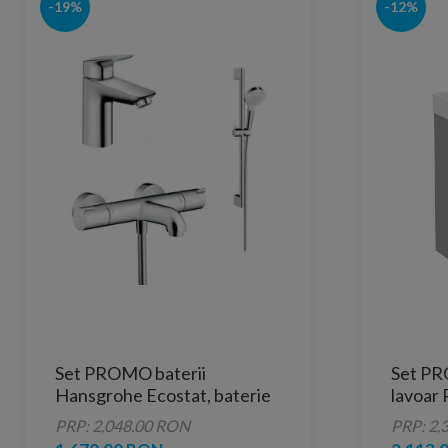
-19%
-12%
Set PROMO baterii
Set PR
Hansgrohe Ecostat, baterie
lavoar 
lavoar, baterie cada si set de
45x26 
PRP: 2,048.00 RON
PRP: 2,
dus