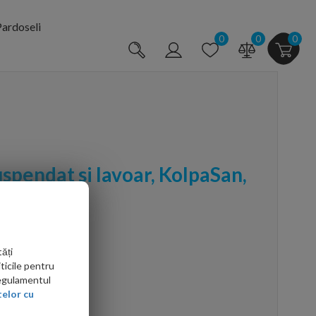
ardoseli
0
0
0
uspendat si lavoar, KolpaSan,
alb
ăți
ticile pentru
Regulamentul
elor cu
arte mai ieftin?