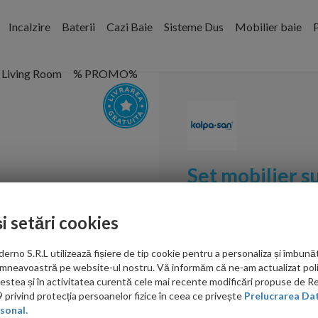
Incalzire
Baterii
Cazi Baie
Sisteme Dus
Mobilier baie
P
Living Room
% PROMO%
Set mobilier s
Naomi, 80 cm, 
și setări cookies
Cod:
546030
no S.R.L utilizează fișiere de tip cookie pentru a personaliza și îmbunăt
PRP: 4,737.00 RON
mneavoastră pe website-ul nostru. Vă informăm că ne-am actualizat poli
2,549.00 RON
acestea și în activitatea curentă cele mai recente modificări propuse de 
privind protecția persoanelor fizice în ceea ce privește
Prelucrarea Dat
sonal.
Ati gasit in alta p