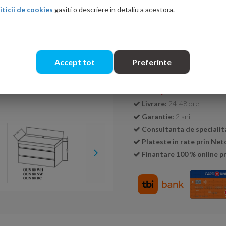
iticii de cookies
gasiti o descriere in detaliu a acestora.
Cantitate:
Accept tot
Preferinte
Transport GRATUIT la c
Livrare:
24-48 ore
Garantie:
2 ani
Consultanta de specialit
Plateste in rate prin Ne
Finantare 100 % online pr