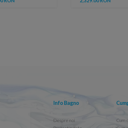
00 RON
2,329.00 RON
Info Bagno
Cump
Despre noi
Cum 
Protectie date
Cum p