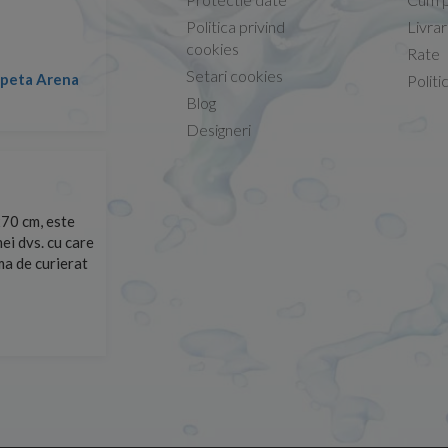
Politica privind
Livra
Conform descrierii!
cookies
Rate
Setari cookies
lapeta Arena
Nicolae -
Politi
13.02.2026
Blog
Designeri
70 cm, este
Foarte prompți, am cerut detalii despre produs care nu
ei dvs. cu care
primit imediat. După ce am plasat comanda, aceasta a 
rma de curierat
Mulțumesc!
Cristina Opre -
10.07.2026