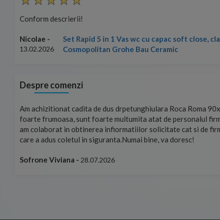
Conform descrierii!
Set Rapid 5 in 1 Vas wc cu capac soft close, c
Nicolae -
Cosmopolitan Grohe Bau Ceramic
13.02.2026
Despre comenzi
mand!
Am achizitionat cadita de dus drpetunghiulara Roca Roma 90x
foarte frumoasa, sunt foarte multumita atat de personalul firm
am colaborat in obtinerea infiormatiilor solicitate cat si de fi
care a adus coletul in siguranta.Numai bine, va doresc!
Sofrone Viviana -
28.07.2026