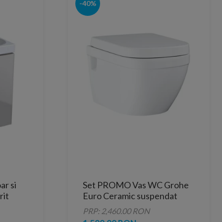
-40%
r si
Set PROMO Vas WC Grohe
rit
Euro Ceramic suspendat
 gri
Rimless si capac SoftClose
PRP: 2,460.00 RON
54x37 cm