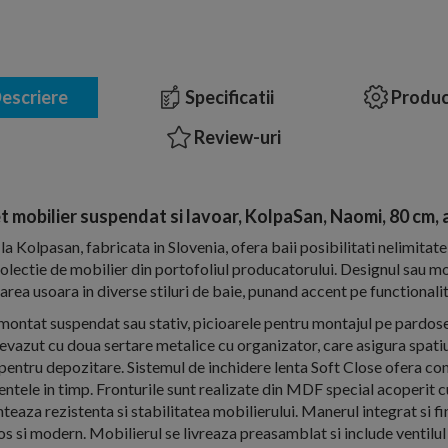
escriere
Specificatii
Produc
Review-uri
t mobilier suspendat si lavoar, KolpaSan, Naomi, 80 cm, 
a Kolpasan, fabricata in Slovenia, ofera baii posibilitati nelimitate
lectie de mobilier din portofoliul producatorului. Designul sau mo
rea usoara in diverse stiluri de baie, punand accent pe functionalit
montat suspendat sau stativ, picioarele pentru montajul pe pardose
evazut cu doua sertare metalice cu organizator, care asigura spati
ntru depozitare. Sistemul de inchidere lenta Soft Close ofera confo
ele in timp. Fronturile sunt realizate din MDF special acoperit cu
teaza rezistenta si stabilitatea mobilierului. Manerul integrat si fi
os si modern. Mobilierul se livreaza preasamblat si include ventilul 