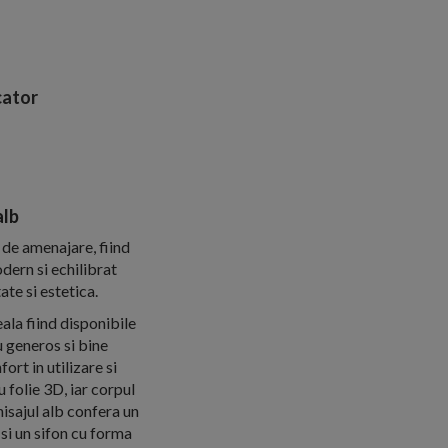
ator
alb
 de amenajare, fiind
dern si echilibrat
ate si estetica.
ala fiind disponibile
u generos si bine
rt in utilizare si
 folie 3D, iar corpul
nisajul alb confera un
si un sifon cu forma