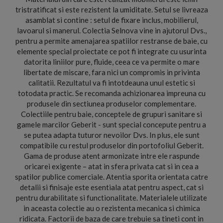
tristratificat si este rezistent la umiditate. Setul se livreaza
asamblat si contine : setul de fixare inclus, mobilierul,
lavoarul si manerul. Colectia Selnova vine in ajutorul Dvs.,
pentru a permite amenajarea spatiilor restranse de baie, cu
elemente special proiectate ce pot fi integrate cu usurinta
datorita liniilor pure, fluide, ceea ce va permite o mare
libertate de miscare, fara nici un compromis in privinta
calitatii. Rezultatul va fi intotdeauna unul estetic si
totodata practic. Se recomanda achizionarea impreuna cu
produsele din sectiunea produselor complementare.
Colectiile pentru baie, conceptele de grupuri sanitare si
gamele marcilor Geberit - sunt special concepute pentru a
se putea adapta tuturor nevoilor Dvs. In plus, ele sunt
compatibile cu restul produselor din portofoliul Geberit.
Gama de produse atent armonizate intre ele raspunde
oricarei exigente – atat in sfera privata cat si in cea a
spatilor publice comerciale. Atentia sporita orientata catre
detalii si finisaje este esentiala atat pentru aspect, cat si
pentru durabilitate si functionalitate. Materialele utilizate
in aceasta colectie au o rezistenta mecanica si chimica
ridicata. Factorii de baza de care trebuie sa tineti cont in