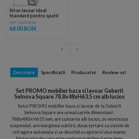
Sifon lavoar Ideal
Standard pentru spatii
inguste
PRP: 106.00 RON
68.00 RON
Descriere
Specificatii
Producator
Review-uri
Set PROMO mobilier baza si lavoar Geberit
Selnova Square 78,8x48xH63,5 cm alb lucios
Setul PROMO mobilier baza si lavoar de la Geberit
Selnova Square are urmatoarele dimensiuni :
788x480xH635 mm, are culoarea alb lucios, se monteaza
suspendat, are marginea subtire, doua sertare cu sistem de
retragere automata si se deschid cu ajutorul unui maner.
Materialul din care este realizat mobilierul este lemn