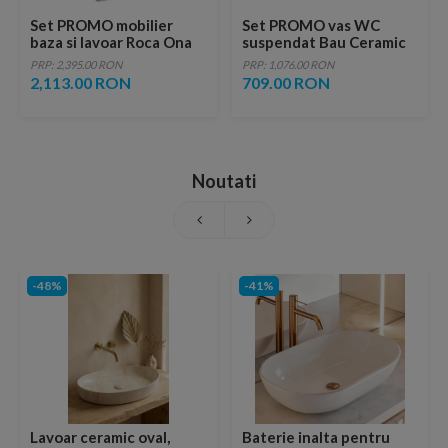
Set PROMO mobilier
Set PROMO vas WC
baza si lavoar Roca Ona
suspendat Bau Ceramic
Unik 2 sertare 45x36 cm
cu capac Bau Ceramic fix
PRP: 2,395.00 RON
PRP: 1,076.00 RON
stejar deschis
alb lucios
2,113.00 RON
709.00 RON
Noutati
-48%
-41%
Lavoar ceramic oval,
Baterie inalta pentru