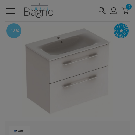
0
-18%