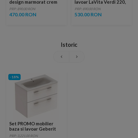
design marmorat crem
lavoar LaVita Verdi 220,
lucios cu vene aurii,
fara ventil, brushed
PRP: 890.00 RON
PRP: 890.00 RON
ventil inclus
copper
470.00 RON
530.00 RON
Istoric
-18%
Set PROMO mobilier
baza si lavoar Geberit
Selnova Square
PRP: 3,221.00 RON