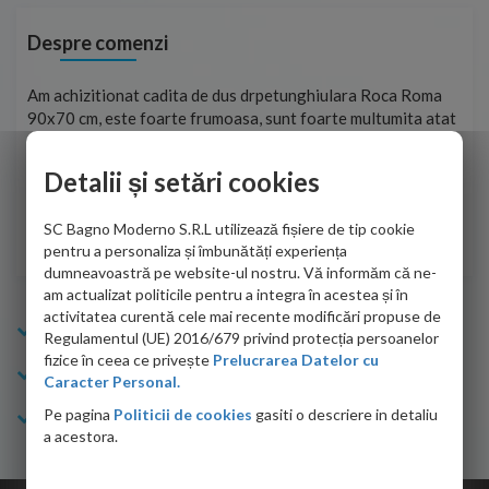
Despre comenzi
t
Am achizitionat cadita de dus drpetunghiulara Roca Roma
Foa
90x70 cm, este foarte frumoasa, sunt foarte multumita atat
pe 
de personalul firmei dvs. cu care am colaborat in obtinerea
ace
infiormatiilor solicitate cat si de firma de curierat care a
Detalii și setări cookies
Cri
adus coletul in siguranta.Numai bine, va doresc!
SC Bagno Moderno S.R.L utilizează fișiere de tip cookie
Sofrone Viviana -
28.07.2026
pentru a personaliza și îmbunătăți experiența
dumneavoastră pe website-ul nostru. Vă informăm că ne-
am actualizat politicile pentru a integra în acestea și în
activitatea curentă cele mai recente modificări propuse de
Info Bagno
Regulamentul (UE) 2016/679 privind protecția persoanelor
fizice în ceea ce privește
Prelucrarea Datelor cu
Cumparaturi
Caracter Personal.
Pe pagina
Politicii de cookies
gasiti o descriere in detaliu
Suport clienti
a acestora.