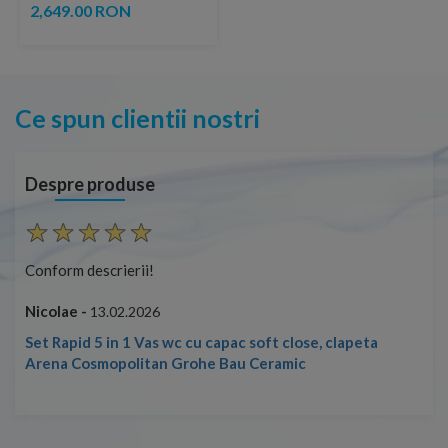
78,8x48xH63,5 cm alb
2,649.00 RON
lucios
Ce spun clientii nostri
Despre produse
Conform descrierii!
Con
Nicolae -
Nic
13.02.2026
Set Rapid 5 in 1 Vas wc cu capac soft close, clapeta
Arena Cosmopolitan Grohe Bau Ceramic