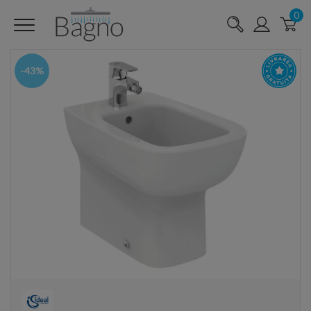
0
-43%