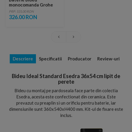
monocomanda Grohe
Eurosmart New
PRP: 531.00 RON
326.00 RON
Descriere
Specificatii
Producator
Review-uri
Bideu Ideal Standard Esedra 36x54 cm lipit de
perete
Bideu cu montaj pe pardoseala face parte din colectia
Esedra, acesta este confectionat din ceramica. Este
prevazut cu preaplin si un orificiu pentru baterie, iar
dimensiunile sunt 360x540xH400 mm. Kit-ul de fixare este
inclus.