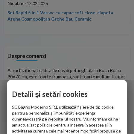
Nicolae -
Nic
13.02.2026
Set Rapid 5 in 1 Vas wc cu capac soft close, clapeta
Arena Cosmopolitan Grohe Bau Ceramic
Despre comenzi
t
Am achizitionat cadita de dus drpetunghiulara Roca Roma
Foa
90x70 cm, este foarte frumoasa, sunt foarte multumita atat
pe 
de personalul firmei dvs. cu care am colaborat in obtinerea
ace
infiormatiilor solicitate cat si de firma de curierat care a
Detalii și setări cookies
Cri
adus coletul in siguranta.Numai bine, va doresc!
SC Bagno Moderno S.R.L utilizează fișiere de tip cookie
Sofrone Viviana -
28.07.2026
pentru a personaliza și îmbunătăți experiența
dumneavoastră pe website-ul nostru. Vă informăm că ne-
am actualizat politicile pentru a integra în acestea și în
activitatea curentă cele mai recente modificări propuse de