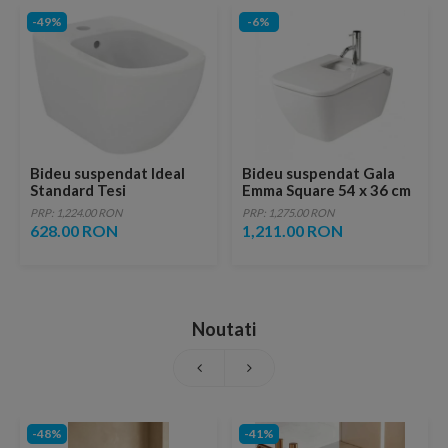
-49%
-6%
Bideu suspendat Ideal
Bideu suspendat Gala
Standard Tesi
Emma Square 54 x 36 cm
PRP: 1,224.00 RON
PRP: 1,275.00 RON
628.00 RON
1,211.00 RON
Noutati
-48%
-41%