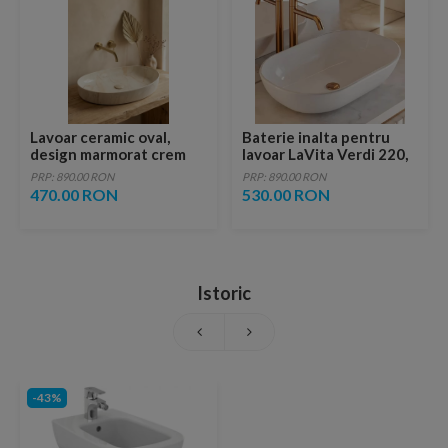
Lavoar ceramic oval,
Baterie inalta pentru
design marmorat crem
lavoar LaVita Verdi 220,
lucios cu vene aurii,
fara ventil, brushed
PRP: 890.00 RON
PRP: 890.00 RON
ventil inclus
copper
470.00 RON
530.00 RON
Istoric
-43%