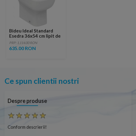
Bideu Ideal Standard
Esedra 36x54 cm lipit de
perete
PRP: 1,114.00 RON
635.00 RON
Ce spun clientii nostri
Despre produse
Conform descrierii!
Con