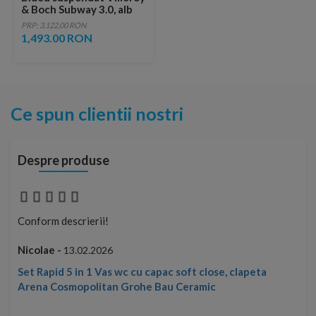
& Boch Subway 3.0, alb
PRP: 3,122.00 RON
1,493.00 RON
Ce spun clientii nostri
Despre produse
Conform descrierii!
Con
Nicolae -
Nic
13.02.2026
Set Rapid 5 in 1 Vas wc cu capac soft close, clapeta
Arena Cosmopolitan Grohe Bau Ceramic