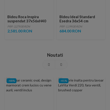
Bideu Roca Inspira
Bideu Ideal Standard
suspendat 37x56xH40
Esedra 36x54 cm
cm
suspendat
PRP: 3,279.00 RON
PRP: 1,199.00 RON
2,581.00 RON
684.00 RON
Noutati
-48%
-41%