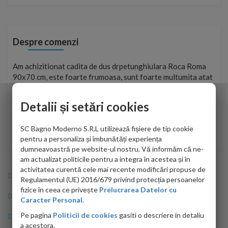
Despre comenzi
t
Am achizitionat cadita de dus drpetunghiulara Roca Roma
Foa
90x70 cm, este foarte frumoasa, sunt foarte multumita atat
pe 
de personalul firmei dvs. cu care am colaborat in obtinerea
ace
infiormatiilor solicitate cat si de firma de curierat care a
Detalii și setări cookies
Cri
adus coletul in siguranta.Numai bine, va doresc!
SC Bagno Moderno S.R.L utilizează fișiere de tip cookie
Sofrone Viviana -
28.07.2026
pentru a personaliza și îmbunătăți experiența
dumneavoastră pe website-ul nostru. Vă informăm că ne-
am actualizat politicile pentru a integra în acestea și în
activitatea curentă cele mai recente modificări propuse de
Info Bagno
Regulamentul (UE) 2016/679 privind protecția persoanelor
fizice în ceea ce privește
Prelucrarea Datelor cu
Cumparaturi
Caracter Personal.
Pe pagina
Politicii de cookies
gasiti o descriere in detaliu
Suport clienti
a acestora.