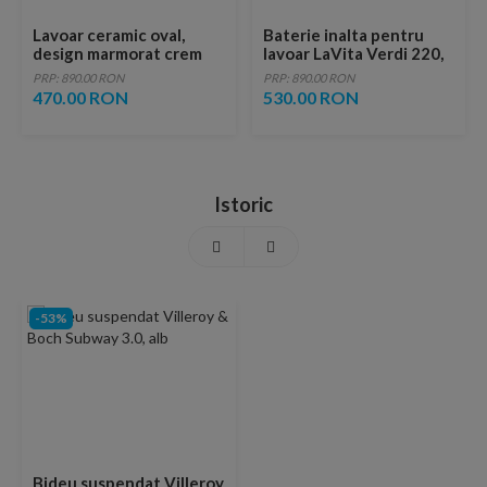
Lavoar ceramic oval,
Baterie inalta pentru
design marmorat crem
lavoar LaVita Verdi 220,
lucios cu vene aurii,
fara ventil, brushed
PRP: 890.00 RON
PRP: 890.00 RON
ventil inclus
copper
470.00 RON
530.00 RON
Istoric
-53%
Bideu suspendat Villeroy