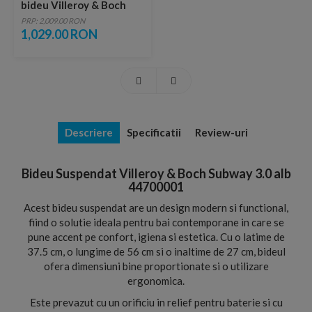
bideu Villeroy & Boch
ViConnect 92214800
PRP: 2,009.00 RON
1,029.00 RON
Descriere
Specificatii
Review-uri
Bideu Suspendat Villeroy & Boch Subway 3.0 alb
44700001
Acest bideu suspendat are un design modern si functional,
fiind o solutie ideala pentru bai contemporane in care se
pune accent pe confort, igiena si estetica. Cu o latime de
37.5 cm, o lungime de 56 cm si o inaltime de 27 cm, bideul
ofera dimensiuni bine proportionate si o utilizare
ergonomica.
Este prevazut cu un orificiu in relief pentru baterie si cu