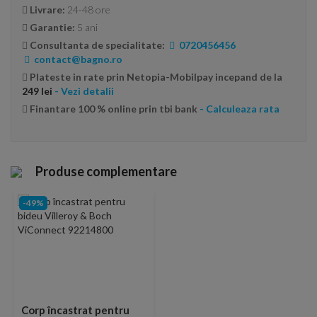
Livrare:
24-48 ore
Garantie:
5 ani
Consultanta de specialitate:
0720456456
contact@bagno.ro
Plateste in rate prin Netopia-Mobilpay incepand de la
249 lei
- Vezi detalii
Finantare 100 % online prin tbi bank
- Calculeaza rata
Produse complementare
-49%
Corp încastrat pentru