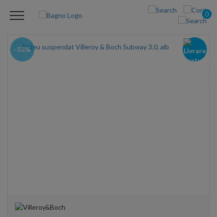
0
-53%