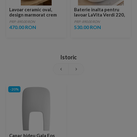
Lavoar ceramic oval,
Baterie inalta pentru
design marmorat crem
lavoar LaVita Verdi 220,
lucios cu vene aurii,
fara ventil, brushed
PRP: 890.00 RON
PRP: 890.00 RON
ventil inclus
copper
470.00 RON
530.00 RON
Istoric
-20%
Capac bideu Gala Eos