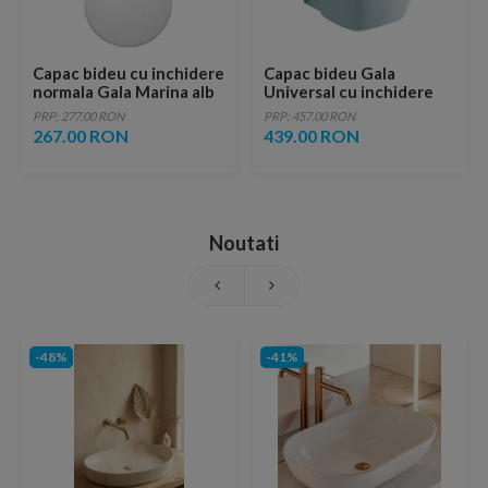
Capac bideu cu inchidere
Capac bideu Gala
normala Gala Marina alb
Universal cu inchidere
normala
PRP: 277.00 RON
PRP: 457.00 RON
267.00 RON
439.00 RON
Noutati
-48%
-41%