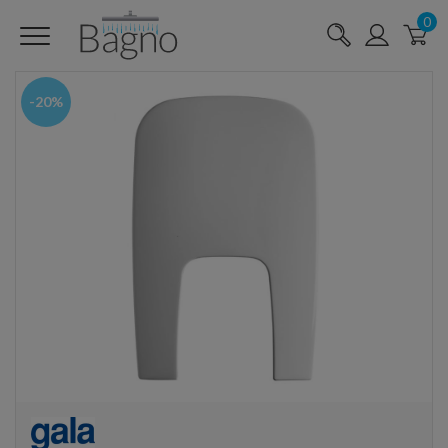
0
-20%