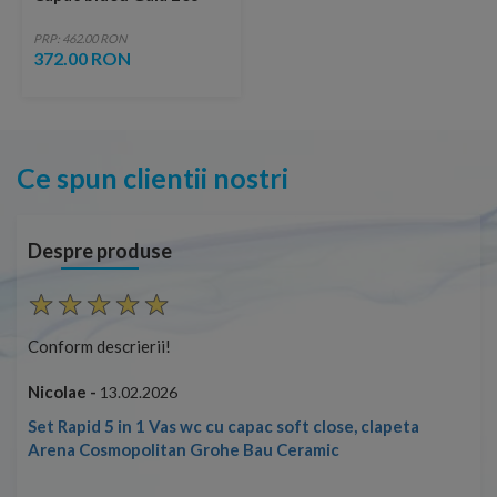
PRP: 462.00 RON
372.00 RON
Ce spun clientii nostri
Despre produse
Conform descrierii!
Con
Nicolae -
Nic
13.02.2026
Set Rapid 5 in 1 Vas wc cu capac soft close, clapeta
Arena Cosmopolitan Grohe Bau Ceramic