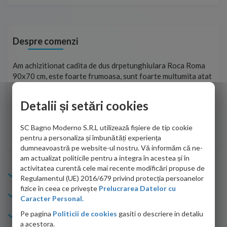
Despre comenzi
t
Am achizitionat cadita de dus drpetunghiulara Roca Roma
Foa
90x70 cm, este foarte frumoasa, sunt foarte multumita atat
pe 
de personalul firmei dvs. cu care am colaborat in obtinerea
ace
infiormatiilor solicitate cat si de firma de curierat care a
Detalii și setări cookies
Cri
adus coletul in siguranta.Numai bine, va doresc!
SC Bagno Moderno S.R.L utilizează fișiere de tip cookie
Sofrone Viviana -
28.07.2026
pentru a personaliza și îmbunătăți experiența
dumneavoastră pe website-ul nostru. Vă informăm că ne-
am actualizat politicile pentru a integra în acestea și în
activitatea curentă cele mai recente modificări propuse de
Info Bagno
Regulamentul (UE) 2016/679 privind protecția persoanelor
fizice în ceea ce privește
Prelucrarea Datelor cu
Cumparaturi
Caracter Personal.
Pe pagina
Politicii de cookies
gasiti o descriere in detaliu
Suport clienti
a acestora.