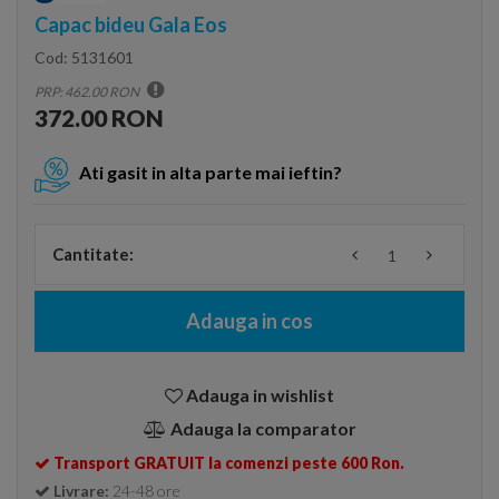
Capac bideu Gala Eos
Cod:
5131601
PRP: 462.00 RON
372.00 RON
Ati gasit in alta parte mai ieftin?
Cantitate:
Adauga in cos
Adauga in wishlist
Adauga la comparator
Transport GRATUIT la comenzi peste 600 Ron.
Livrare:
24-48 ore