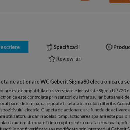
escriere
Specificatii
Produc
Review-uri
eta de actionare WC Geberit Sigma80 electronica cu s
ionare este compatibila cu rezervoarele incastrate Sigma UP720 d
ctronica este controlata prin senzori cu infrarosu iar butoanele de
torul barei de lumina, care poate fi setata in 5 culori diferite. Acea
spozitivului electric. Clapeta de actionare are functia de activare 
i utilizatorului dar in acelasi timp, actionarea spalarii este posibi
palarea automata poate fi intrerupta pentru curatare manuala, prin
unctiile pot fi verificate sau modificate prin intermediul Geberit 