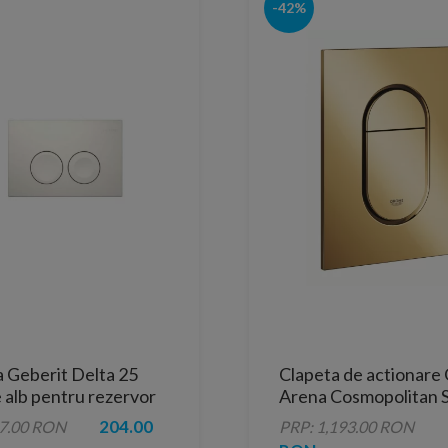
-42%
 Geberit Delta 25
Clapeta de actionare
 alb pentru rezervor
Arena Cosmopolitan S
at
lucios Cool Sunrise
204.00
97.00 RON
PRP: 1,193.00 RON