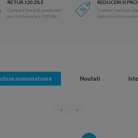
RETUR 120 ZILE
REDUCERI SI PR
Cumperi fara griji, produsele
Cumperi mai mult, pla
pot fi returnate in 120 zile
mai putin. Extra red
oduse asemanatoare
Noutati
Isto