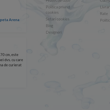
Protectie date
Cum p
Politica privind
Livra
Conform descrierii!
cookies
Rate
Setari cookies
lapeta Arena
Nicolae -
Politi
13.02.2026
Blog
Designeri
70 cm, este
Foarte prompți, am cerut detalii despre produs care nu
ei dvs. cu care
primit imediat. După ce am plasat comanda, aceasta a 
rma de curierat
Mulțumesc!
Cristina Opre -
10.07.2026