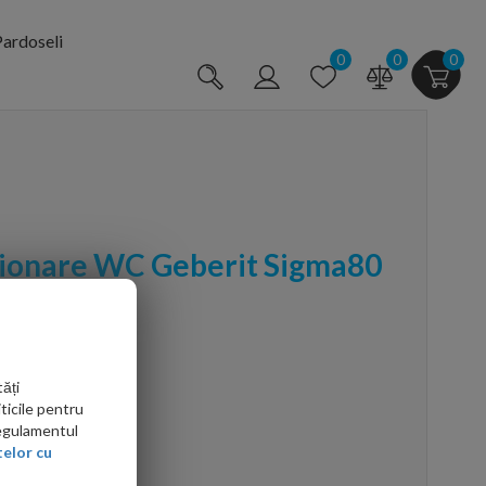
ardoseli
0
0
0
tionare WC Geberit Sigma80
 senzor
ăți
ticile pentru
Regulamentul
elor cu
arte mai ieftin?