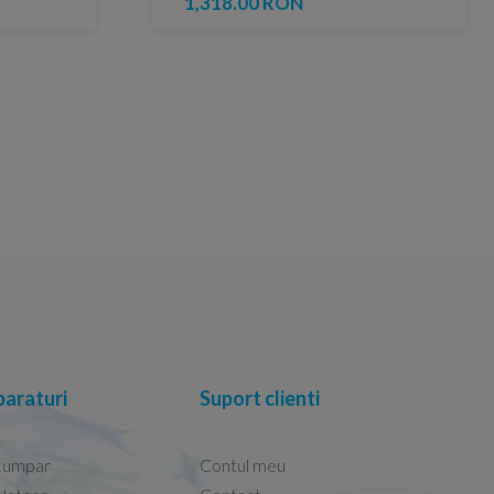
1,318.00 RON
araturi
Suport clienti
cumpar
Contul meu