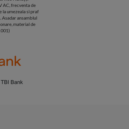
V AC, frecventa de
e la umezeala si praf
iva. Asadar ansamblul
tionare, material de
61001)