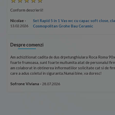
Conform descrierii!
Set Rapid 5 in 1 Vas wc cu capac soft close, c
Nicolae -
Cosmopolitan Grohe Bau Ceramic
13.02.2026
Despre comenzi
mand!
Am achizitionat cadita de dus drpetunghiulara Roca Roma 90x
foarte frumoasa, sunt foarte multumita atat de personalul firm
am colaborat in obtinerea infiormatiilor solicitate cat si de fi
care a adus coletul in siguranta.Numai bine, va doresc!
Sofrone Viviana -
28.07.2026