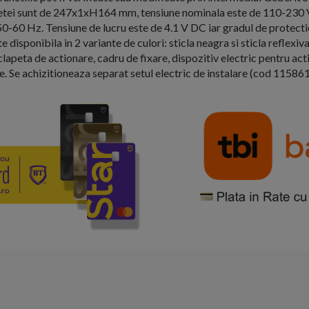
etei sunt de 247x1xH164 mm, tensiune nominala este de 110-230 
0-60 Hz. Tensiune de lucru este de 4.1 V DC iar gradul de protecti
te disponibila in 2 variante de culori: sticla neagra si sticla reflex
 clapeta de actionare, cadru de fixare, dispozitiv electric pentru ac
e. Se achizitioneaza separat setul electric de instalare (cod 1158