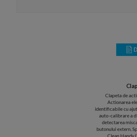
D
Clap
Clapeta de act
Actionarea ele
identificabile cu aju
auto-calibrare a di
detectarea miscari
butonului extern. S
Clean Handy (f