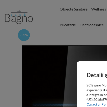
Obiecte Sanitare
Wellness
Bucatarie
Electrocasnice
-53%
Detalii 
SC Bagno Moder
experiența du
a integra în 
(UE) 2016/679 
Caracter Per