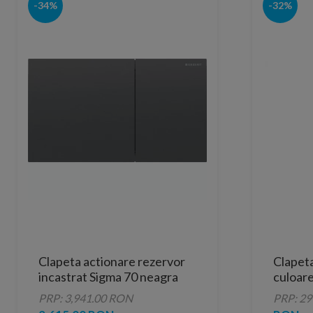
-34%
-32%
Clapeta actionare rezervor
Clapeta
incastrat Sigma 70 neagra
culoare
crom
incastr
PRP: 3,941.00 RON
PRP: 2