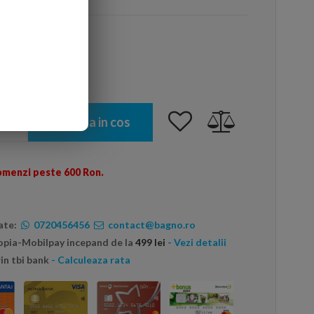
a
Adauga in cos
omenzi peste 600 Ron.
ate:
0720456456
contact@bagno.ro
topia-Mobilpay incepand de la
499 lei
- Vezi detalii
in tbi bank
- Calculeaza rata