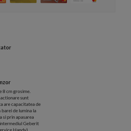
ator
enzor
e 8 cm grosime.
 actionare sunt
sta are capacitatea de
a barei de lumina la
la si prin apasarea
 intermediul Geberit
Service Handy).