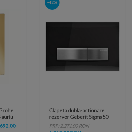
-42%
 Grohe
Clapeta dubla-actionare
 auriu
rezervor Geberit Sigma50
sticla fumurie reflexiva
692.00
PRP: 2,271.00 RON