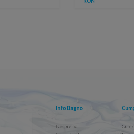
RON
Info Bagno
Cump
Despre noi
Cum 