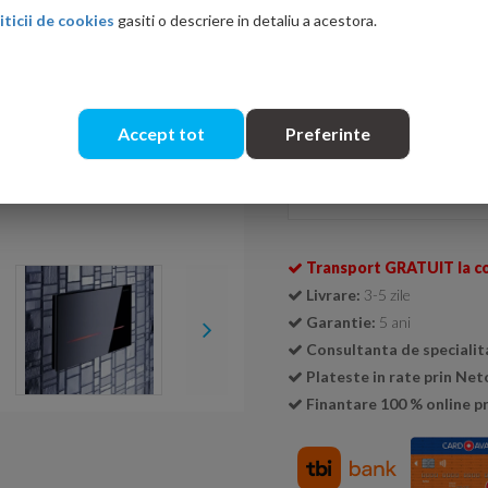
iticii de cookies
gasiti o descriere in detaliu a acestora.
Culoare sticla
Fumurie reflexiva
Neagr
Accept tot
Preferinte
Cantitate:
Transport GRATUIT la c
Livrare:
3-5 zile
Garantie:
5 ani
Consultanta de specialit
Plateste in rate prin Ne
Finantare 100 % online pr