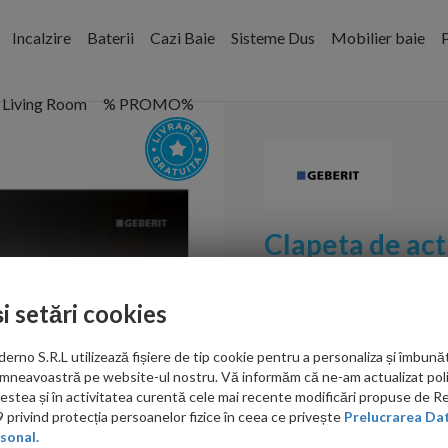
Incalzire
Baterii
Cazi Baie
Sisteme Dus
Mobilier baie
P
Living Room
% PROMO%
Clapeta de ac
electronica cu
și setări cookies
Cod:
116.092.SM.1
no S.R.L utilizează fișiere de tip cookie pentru a personaliza și îmbunăt
PRP: 6,222.00 RON
mneavoastră pe website-ul nostru. Vă informăm că ne-am actualizat poli
2,986.00 RON
acestea și în activitatea curentă cele mai recente modificări propuse de 
privind protecția persoanelor fizice în ceea ce privește
Prelucrarea Dat
Ati gasit in alta p
sonal.