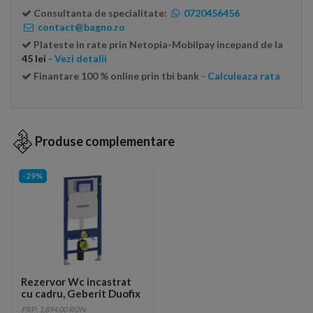
Consultanta de specialitate:
0720456456
contact@bagno.ro
Plateste in rate prin Netopia-Mobilpay incepand de la
45 lei
- Vezi detalii
Finantare 100 % online prin tbi bank
- Calculeaza rata
Produse complementare
-29%
Rezervor Wc incastrat
cu cadru, Geberit Duofix
Sigma UP320,
PRP: 1,894.00 RON