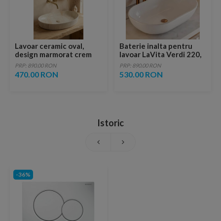
Lavoar ceramic oval,
Baterie inalta pentru
design marmorat crem
lavoar LaVita Verdi 220,
lucios cu vene aurii,
fara ventil, brushed
PRP: 890.00 RON
PRP: 890.00 RON
ventil inclus
copper
470.00 RON
530.00 RON
Istoric
-36%