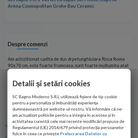
Arena Cosmopolitan Grohe Bau Ceramic
Despre comenzi
t
Am achizitionat cadita de dus drpetunghiulara Roca Roma
Foa
90x70 cm, este foarte frumoasa, sunt foarte multumita atat
pe 
de personalul firmei dvs. cu care am colaborat in obtinerea
ace
infiormatiilor solicitate cat si de firma de curierat care a
Detalii și setări cookies
Cri
adus coletul in siguranta.Numai bine, va doresc!
SC Bagno Moderno S.R.L utilizează fișiere de tip cookie
Sofrone Viviana -
28.07.2026
pentru a personaliza și îmbunătăți experiența
dumneavoastră pe website-ul nostru. Vă informăm că ne-
am actualizat politicile pentru a integra în acestea și în
activitatea curentă cele mai recente modificări propuse de
Info Bagno
Regulamentul (UE) 2016/679 privind protecția persoanelor
fizice în ceea ce privește
Prelucrarea Datelor cu
Cumparaturi