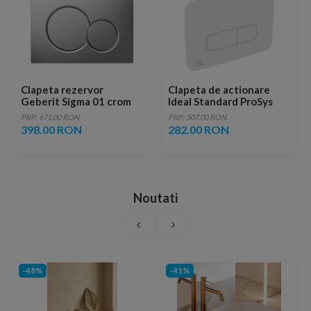
Clapeta rezervor
Clapeta de actionare
Geberit Sigma 01 crom
Ideal Standard ProSys
mat-lacuit
Oleas M3 alb mat
PRP: 671.00 RON
PRP: 507.00 RON
398.00 RON
282.00 RON
Noutati
-48%
-41%