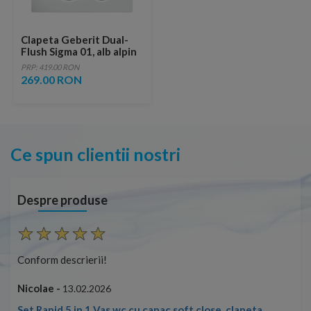
Clapeta Geberit Dual-
Flush Sigma 01, alb alpin
PRP: 419.00 RON
269.00 RON
Ce spun clientii nostri
Despre produse
Conform descrierii!
Con
Nicolae -
Nic
13.02.2026
Set Rapid 5 in 1 Vas wc cu capac soft close, clapeta