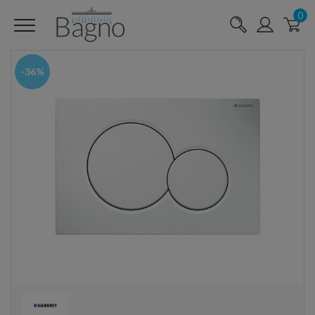
0
-36%