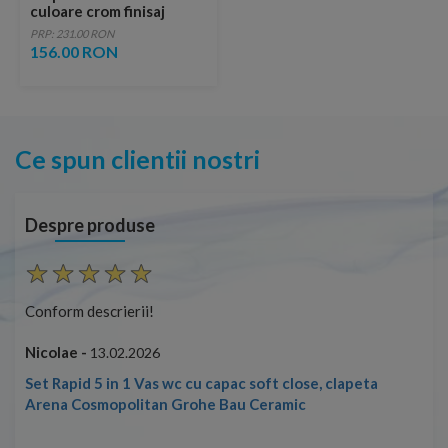
culoare crom finisaj
lucios
PRP: 231.00 RON
156.00 RON
Ce spun clientii nostri
Despre produse
Conform descrierii!
Con
Nicolae -
Nic
13.02.2026
Set Rapid 5 in 1 Vas wc cu capac soft close, clapeta
Arena Cosmopolitan Grohe Bau Ceramic