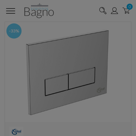
0
-33%