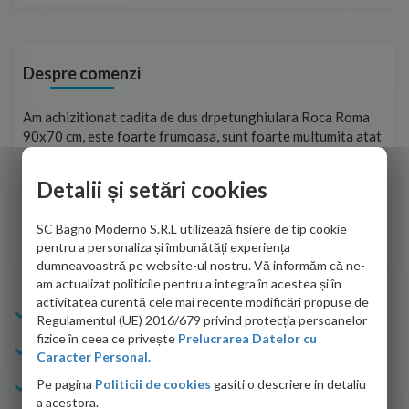
Despre comenzi
t
Am achizitionat cadita de dus drpetunghiulara Roca Roma
Foa
90x70 cm, este foarte frumoasa, sunt foarte multumita atat
pe 
de personalul firmei dvs. cu care am colaborat in obtinerea
ace
infiormatiilor solicitate cat si de firma de curierat care a
Detalii și setări cookies
Cri
adus coletul in siguranta.Numai bine, va doresc!
SC Bagno Moderno S.R.L utilizează fișiere de tip cookie
Sofrone Viviana -
28.07.2026
pentru a personaliza și îmbunătăți experiența
dumneavoastră pe website-ul nostru. Vă informăm că ne-
am actualizat politicile pentru a integra în acestea și în
activitatea curentă cele mai recente modificări propuse de
Info Bagno
Regulamentul (UE) 2016/679 privind protecția persoanelor
fizice în ceea ce privește
Prelucrarea Datelor cu
Cumparaturi
Caracter Personal.
Pe pagina
Politicii de cookies
gasiti o descriere in detaliu
Suport clienti
a acestora.