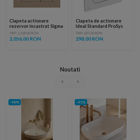
Clapeta actionare
Clapeta de actionare
rezervor incastrat Sigma
Ideal Standard ProSys
40 Aur Rosu periat
Oleas M1 crom mat
PRP: 3,100.00 RON
PRP: 507.00 RON
2,056.00 RON
298.00 RON
Noutati
-48%
-41%