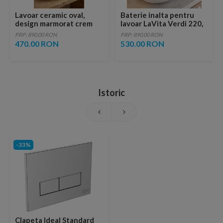
Lavoar ceramic oval,
Baterie inalta pentru
design marmorat crem
lavoar LaVita Verdi 220,
lucios cu vene aurii,
fara ventil, brushed
PRP: 890.00 RON
PRP: 890.00 RON
ventil inclus
copper
470.00 RON
530.00 RON
Istoric
-33%
Clapeta Ideal Standard