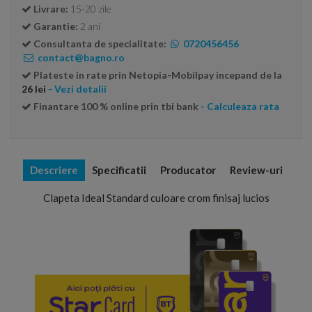
Livrare:
15-20 zile
Garantie:
2 ani
Consultanta de specialitate:
0720456456
contact@bagno.ro
Plateste in rate prin Netopia-Mobilpay incepand de la
26 lei
- Vezi detalii
Finantare 100 % online prin tbi bank
- Calculeaza rata
Descriere
Specificatii
Producator
Review-uri
Clapeta Ideal Standard culoare crom finisaj lucios