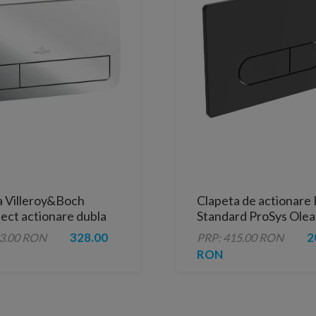
a Villeroy&Boch
Clapeta de actionare 
ect actionare dubla
Standard ProSys Ole
cios 25 cm
negru mat
328.00
2
43.00 RON
PRP: 415.00 RON
RON