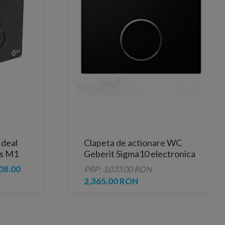
Ideal
Clapeta de actionare WC
as M1
Geberit Sigma10 electronica
cu senzor, alimentare 220V
08.00
PRP: 3,033.00 RON
2,365.00 RON