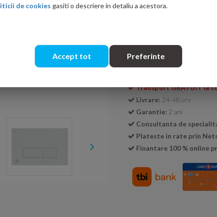
iticii de cookies
gasiti o descriere in detaliu a acestora.
Cantitate:
Accept tot
Preferinte
Transport GRATUIT la c
Livrare:
24-48 ore
Garantie:
2 ani
Consultanta de specialit
Plateste in rate prin Ne
Finantare 100 % online pr