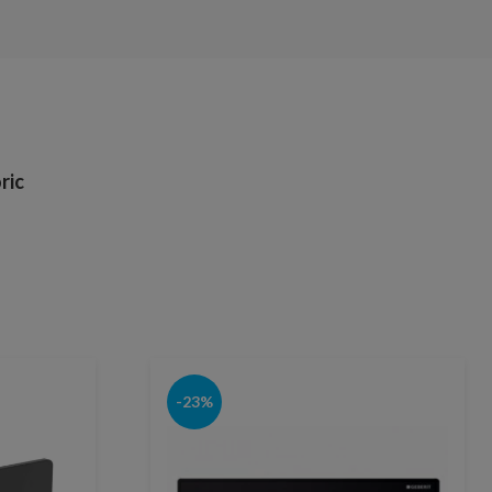
ric
-23%