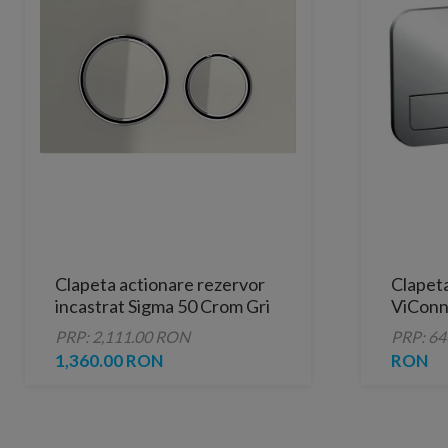
Clapeta actionare rezervor
Clapet
incastrat Sigma 50 Crom Gri
ViConn
Nisipiu
crom lu
PRP: 2,111.00 RON
PRP: 6
1,360.00 RON
RON