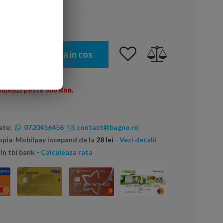
Adauga in cos
omenzi peste 600 Ron.
ate:
0720456456
contact@bagno.ro
topia-Mobilpay incepand de la
28 lei
- Vezi detalii
in tbi bank
- Calculeaza rata