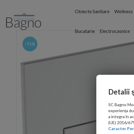
Obiecte Sanitare
Wellness
Bucatarie
Electrocasnice
-71%
Detalii 
SC Bagno Moder
experiența du
a integra în 
(UE) 2016/679 
Caracter Per