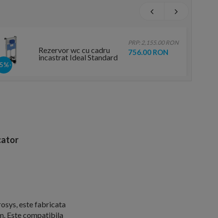
PRP: 2,155.00 RON
Rezervor wc cu cadru
756.00 RON
incastrat Ideal Standard
Prosys 120 mm pentru
-65%
clapete pneumatice
ator
osys, este fabricata
mm. Este compatibila