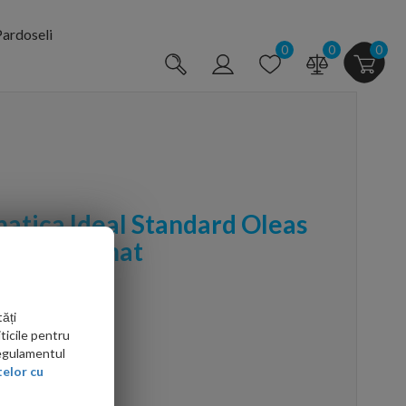
ardoseli
0
0
0
atica Ideal Standard Oleas
m finisaj mat
ăți
ticile pentru
Regulamentul
elor cu
arte mai ieftin?