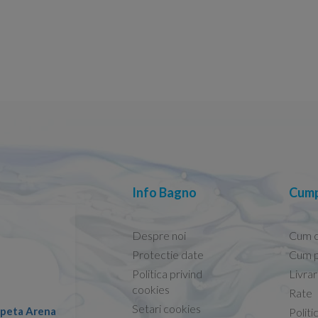
Info Bagno
Cump
Despre noi
Cum 
Protectie date
Cum p
Politica privind
Livra
Conform descrierii!
cookies
Rate
Setari cookies
lapeta Arena
Nicolae -
Politi
13.02.2026