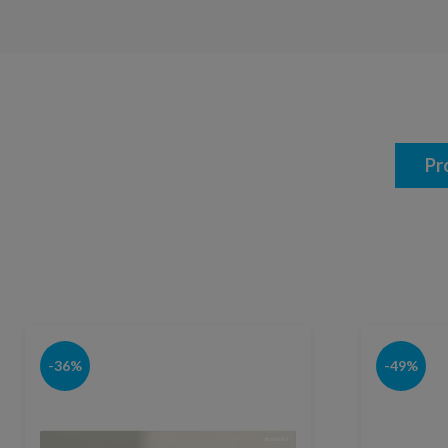
Pr
-36%
-49%