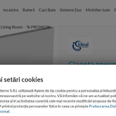
Incalzire
Baterii
Cazi Baie
Sisteme Dus
Mobilier baie
P
Living Room
% PROMO%
Clapeta pneum
P2 culoare cro
și setări cookies
Cod:
R0119AA
no S.R.L utilizează fișiere de tip cookie pentru a personaliza și îmbunăt
PRP: 575.00 RON
mneavoastră pe website-ul nostru. Vă informăm că ne-am actualizat poli
acestea și în activitatea curentă cele mai recente modificări propuse de 
167.00 RON
privind protecția persoanelor fizice în ceea ce privește
Prelucrarea Dat
sonal.
Ati gasit in alta p