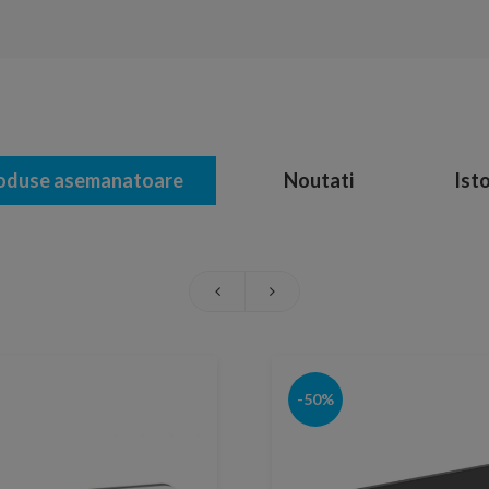
oduse asemanatoare
Noutati
Isto
-50%