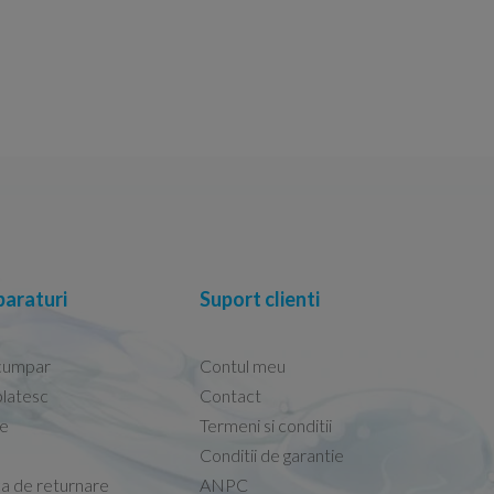
araturi
Suport clienti
cumpar
Contul meu
latesc
Contact
re
Termeni si conditii
Capacele Grohe sunt de bună calitate și se i
Conditii de garantie
Marius -
Capac WC Grohe Bau Cer
ca de returnare
ANPC
08.02.2026