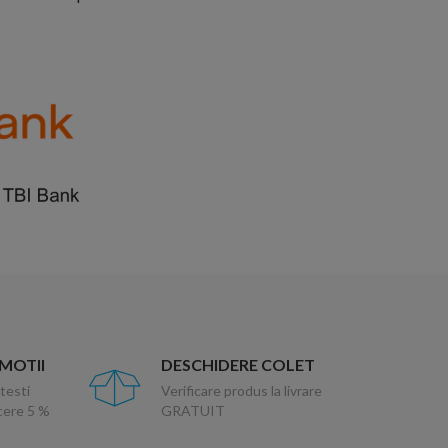
OMOTII
DESCHIDERE COLET
testi
Verificare produs la livrare
ucere 5 %
GRATUIT