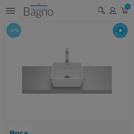
0
-37%