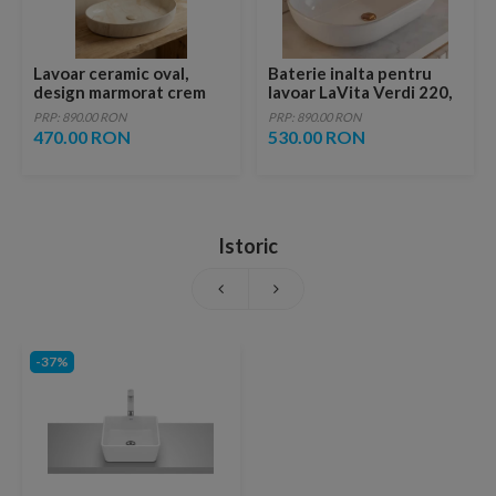
Lavoar ceramic oval,
Baterie inalta pentru
design marmorat crem
lavoar LaVita Verdi 220,
lucios cu vene aurii,
fara ventil, brushed
PRP: 890.00 RON
PRP: 890.00 RON
ventil inclus
copper
470.00 RON
530.00 RON
Istoric
-37%