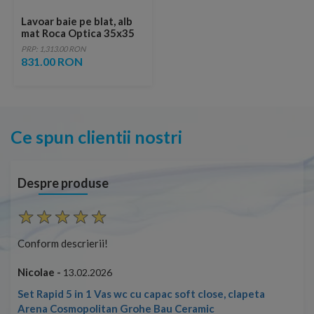
Lavoar baie pe blat, alb
mat Roca Optica 35x35
cm
PRP: 1,313.00 RON
831.00 RON
Ce spun clientii nostri
Despre produse
Conform descrierii!
Con
Nicolae -
Nic
13.02.2026
Set Rapid 5 in 1 Vas wc cu capac soft close, clapeta
Arena Cosmopolitan Grohe Bau Ceramic