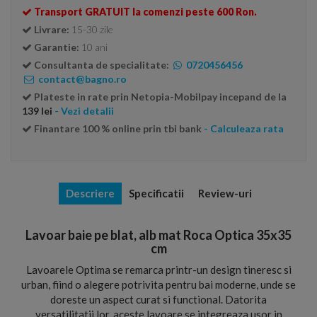
Transport GRATUIT la comenzi peste 600 Ron.
Livrare:
15-30 zile
Garantie:
10 ani
Consultanta de specialitate:
0720456456
contact@bagno.ro
Plateste in rate prin Netopia-Mobilpay incepand de la
139 lei
- Vezi detalii
Finantare 100 % online prin tbi bank
- Calculeaza rata
Descriere
Specificatii
Review-uri
Lavoar baie pe blat, alb mat Roca Optica 35x35
cm
Lavoarele Optima se remarca printr-un design tineresc si
urban, fiind o alegere potrivita pentru bai moderne, unde se
doreste un aspect curat si functional. Datorita
versatilitatii lor, aceste lavoare se integreaza usor in