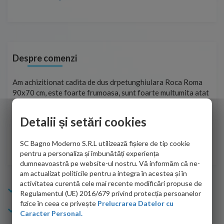
Despre comenzi
t
Am achizitionat cadita de dus drpetunghiulara Roca Roma
Foa
90x70 cm, este foarte frumoasa, sunt foarte multumita atat
pe 
de personalul firmei dvs. cu care am colaborat in obtinerea
ace
infiormatiilor solicitate cat si de firma de curierat care a
Detalii și setări cookies
Cri
adus coletul in siguranta.Numai bine, va doresc!
SC Bagno Moderno S.R.L utilizează fișiere de tip cookie
Sofrone Viviana -
28.07.2026
pentru a personaliza și îmbunătăți experiența
dumneavoastră pe website-ul nostru. Vă informăm că ne-
am actualizat politicile pentru a integra în acestea și în
activitatea curentă cele mai recente modificări propuse de
Info Bagno
Regulamentul (UE) 2016/679 privind protecția persoanelor
fizice în ceea ce privește
Prelucrarea Datelor cu
Cumparaturi
Caracter Personal.