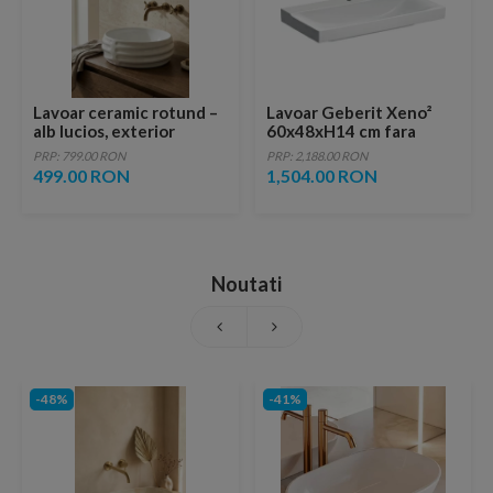
Lavoar ceramic rotund –
Lavoar Geberit Xeno²
alb lucios, exterior
60x48xH14 cm fara
reliefat modern
preaplin
PRP: 799.00 RON
PRP: 2,188.00 RON
499.00 RON
1,504.00 RON
Noutati
-48%
-41%