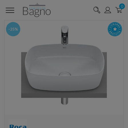
0
-25%