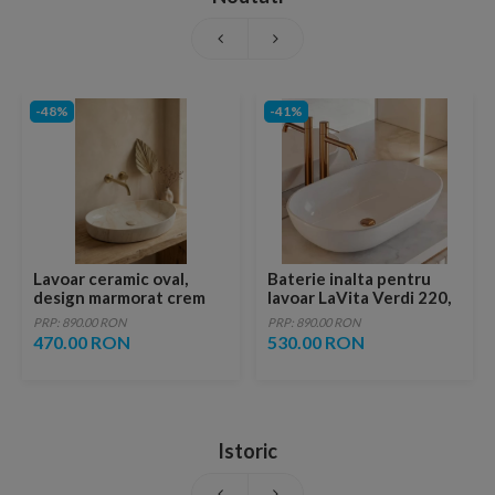
-48%
-41%
Lavoar ceramic oval,
Baterie inalta pentru
design marmorat crem
lavoar LaVita Verdi 220,
lucios cu vene aurii,
fara ventil, brushed
PRP: 890.00 RON
PRP: 890.00 RON
ventil inclus
copper
470.00 RON
530.00 RON
Istoric