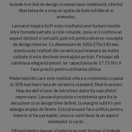
include trei linii de design si numeroase combinatii, oferind
libertatea de a crea un spatiu de baie echilibrat si
armonios.
Lavoarul Inspira Soft este rezultatul unei fuziuni reusite
intre formele patrate si cele rotunde, ceea ce ii confera un
aspect distinct si versatil, potrivit pentru diverse concepte
de design interior. Cu dimensiuni de 500x370x140 mm,
acesta este realizat din ceramica portelanata de inalta
calitate si este destinat montajului pe blat. Finisajul alb
subliniaza eleganta piesei, iar capacitatea de 17.75 litri il
face practic pentru utilizarea zilnica.
Materialul din care este realizat ofera o rezistenta cu pana
la 30% mai mare fata de ceramica standard, fiind in acelasi
timp durabil si usor de intretinut datorita suprafetei
neporoase. Lavoarul prezinta o rezistenta sporita la
abraziune si un design bine definit, cu margini subtiri care
adauga un plus de finete. Este prevazut fara orificiu pentru
baterie si fara preaplin, ceea ce contribuie la un aspect
minimalist si curat.
Sifonul pentru lavoar si bateria nu sunt incluse si trebuie