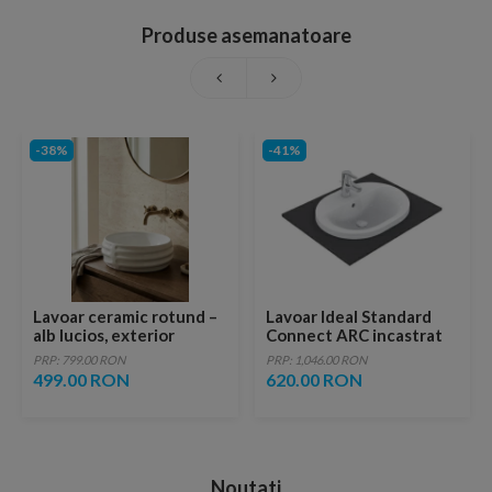
Produse asemanatoare
-38%
-41%
Lavoar ceramic rotund –
Lavoar Ideal Standard
alb lucios, exterior
Connect ARC incastrat
reliefat modern
62x46 cm
PRP: 799.00 RON
PRP: 1,046.00 RON
499.00 RON
620.00 RON
Noutati