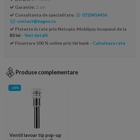
Garantie:
2 ani
Consultanta de specialitate:
0720456456
contact@bagno.ro
Plateste in rate prin Netopia-Mobilpay incepand de la
83 lei
- Vezi detalii
Finantare 100 % online prin tbi bank
- Calculeaza rata
Produse complementare
-28%
Ventil lavoar tip pop-up