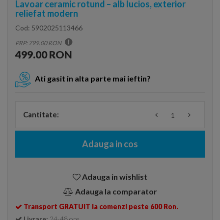
Lavoar ceramic rotund – alb lucios, exterior
reliefat modern
Cod:
5902025113466
PRP: 799.00 RON
499.00 RON
Ati gasit in alta parte mai ieftin?
Cantitate:
Adauga in cos
Adauga in wishlist
Adauga la comparator
Transport GRATUIT la comenzi peste 600 Ron.
Livrare:
24-48 ore