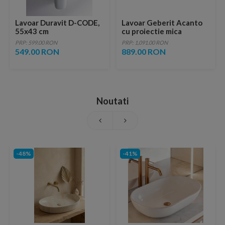
Lavoar Duravit D-CODE,
Lavoar Geberit Acanto
55x43 cm
cu proiectie mica
PRP: 599.00 RON
PRP: 1,091.00 RON
549.00 RON
889.00 RON
Noutati
-48%
-41%