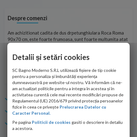
Despre comenzi
t
Am achizitionat cadita de dus drpetunghiulara Roca Roma
Foa
90x70 cm, este foarte frumoasa, sunt foarte multumita atat
pe 
de personalul firmei dvs. cu care am colaborat in obtinerea
ace
infiormatiilor solicitate cat si de firma de curierat care a
Detalii și setări cookies
Cri
adus coletul in siguranta.Numai bine, va doresc!
SC Bagno Moderno S.R.L utilizează fișiere de tip cookie
Sofrone Viviana -
28.07.2026
pentru a personaliza și îmbunătăți experiența
dumneavoastră pe website-ul nostru. Vă informăm că ne-
am actualizat politicile pentru a integra în acestea și în
activitatea curentă cele mai recente modificări propuse de
Info Bagno
Regulamentul (UE) 2016/679 privind protecția persoanelor
fizice în ceea ce privește
Prelucrarea Datelor cu
Cumparaturi
Caracter Personal.
Pe pagina
Politicii de cookies
gasiti o descriere in detaliu
Suport clienti
a acestora.