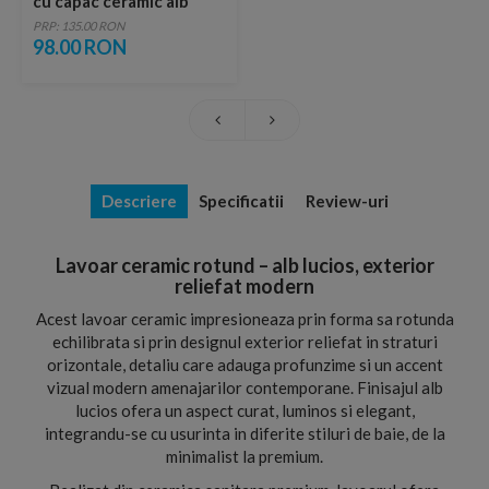
cu capac ceramic alb
lucios
PRP: 135.00 RON
98.00 RON
Descriere
Specificatii
Review-uri
Lavoar ceramic rotund – alb lucios, exterior
reliefat modern
Acest lavoar ceramic impresioneaza prin forma sa rotunda
echilibrata si prin designul exterior reliefat in straturi
orizontale, detaliu care adauga profunzime si un accent
vizual modern amenajarilor contemporane. Finisajul alb
lucios ofera un aspect curat, luminos si elegant,
integrandu-se cu usurinta in diferite stiluri de baie, de la
minimalist la premium.