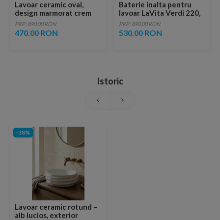
Lavoar ceramic oval,
Baterie inalta pentru
design marmorat crem
lavoar LaVita Verdi 220,
lucios cu vene aurii,
fara ventil, brushed
PRP: 890.00 RON
PRP: 890.00 RON
ventil inclus
copper
470.00 RON
530.00 RON
Istoric
-38%
Lavoar ceramic rotund –
alb lucios, exterior