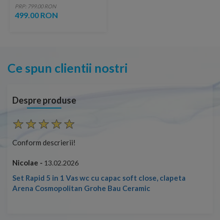
reliefat modern
PRP: 799.00 RON
499.00 RON
Ce spun clientii nostri
Despre produse
Conform descrierii!
Con
Nicolae -
Nic
13.02.2026
Set Rapid 5 in 1 Vas wc cu capac soft close, clapeta
Arena Cosmopolitan Grohe Bau Ceramic