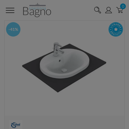
0
-41%