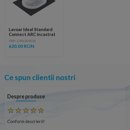
Lavoar Ideal Standard
Connect ARC incastrat
62x46 cm
PRP: 1,046.00 RON
620.00 RON
Ce spun clientii nostri
Despre produse
Conform descrierii!
Con