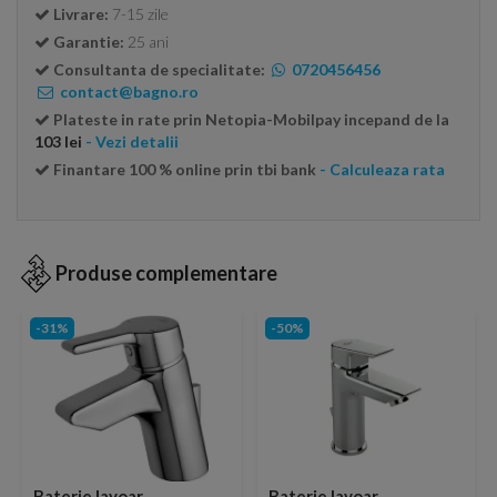
Livrare:
7-15 zile
Garantie:
25 ani
Consultanta de specialitate:
0720456456
contact@bagno.ro
Plateste in rate prin Netopia-Mobilpay incepand de la
103 lei
- Vezi detalii
Finantare 100 % online prin tbi bank
- Calculeaza rata
Produse complementare
-31%
-50%
Baterie lavoar
Baterie lavoar