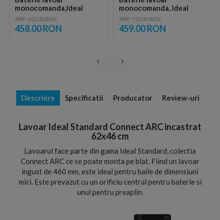
monocomanda,Ideal
monocomanda, Ideal
Standard Active
Standard Tesi cu ventil
PRP: 655.00 RON
PRP: 915.00 RON
pop-up
458.00 RON
459.00 RON
Descriere
Specificatii
Producator
Review-uri
Lavoar Ideal Standard Connect ARC incastrat
62x46 cm
Lavoarul face parte din gama Ideal Standard, colectia
Connect ARC ce se poate monta pe blat. Fiind un lavoar
ingust de 460 mm, este ideal pentru baile de dimensiuni
mici. Este prevazut cu un orificiu central pentru baterie si
unul pentru preaplin.