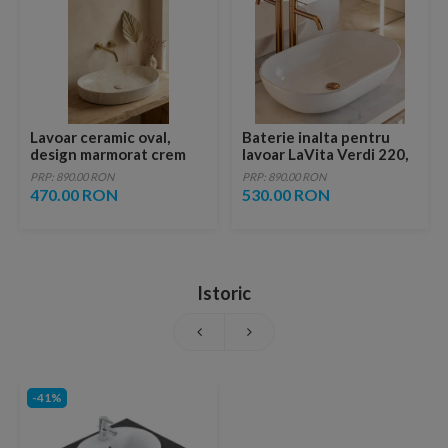
Lavoar ceramic oval,
Baterie inalta pentru
design marmorat crem
lavoar LaVita Verdi 220,
lucios cu vene aurii,
fara ventil, brushed
PRP: 890.00 RON
PRP: 890.00 RON
ventil inclus
copper
470.00 RON
530.00 RON
Istoric
-41%