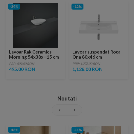
-39%
-12%
Lavoar Rak Ceramics
Lavoar suspendat Roca
Morning 54x38xH15 cm
Ona 80x46 cm
Fineceramic alb lucios cu
PRP: 809.00 RON
PRP: 1,278.00 RON
polite laterale
495.00 RON
1,128.00 RON
Noutati
-48%
-41%