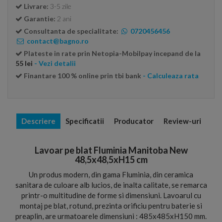
Livrare:
3-5 zile
Garantie:
2 ani
Consultanta de specialitate:
0720456456
contact@bagno.ro
Plateste in rate prin Netopia-Mobilpay incepand de la
55 lei
- Vezi detalii
Finantare 100 % online prin tbi bank
- Calculeaza rata
Descriere
Specificatii
Producator
Review-uri
Lavoar pe blat Fluminia Manitoba New
48,5x48,5xH15 cm
Un produs modern, din gama Fluminia, din ceramica
sanitara de culoare alb lucios, de inalta calitate, se remarca
printr-o multitudine de forme si dimensiuni. Lavoarul cu
montaj pe blat, rotund, prezinta orificiu pentru baterie si
preaplin, are urmatoarele dimensiuni : 485x485xH150 mm.