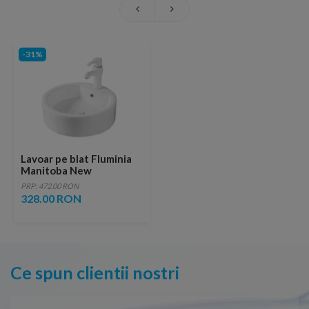
-31%
Lavoar pe blat Fluminia
Manitoba New
48,5x48,5xH15 cm
PRP: 472.00 RON
328.00 RON
Ce spun clientii nostri