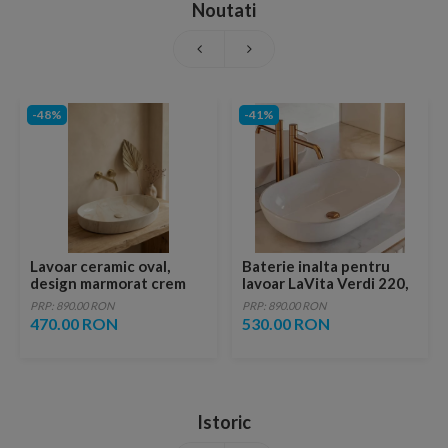
Noutati
-48%
-41%
Lavoar ceramic oval,
Baterie inalta pentru
design marmorat crem
lavoar LaVita Verdi 220,
lucios cu vene aurii,
fara ventil, brushed
PRP: 890.00 RON
PRP: 890.00 RON
ventil inclus
copper
470.00 RON
530.00 RON
Istoric