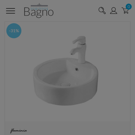
0
-31%