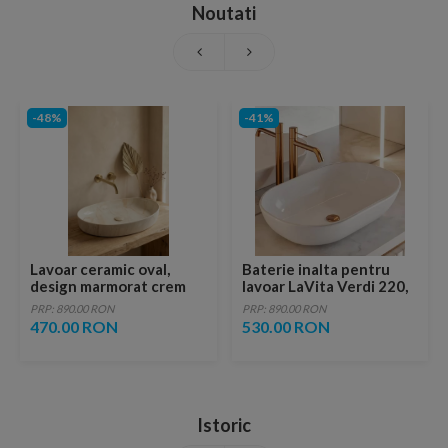
Noutati
-48%
-41%
Lavoar ceramic oval,
Baterie inalta pentru
design marmorat crem
lavoar LaVita Verdi 220,
lucios cu vene aurii,
fara ventil, brushed
PRP: 890.00 RON
PRP: 890.00 RON
ventil inclus
copper
470.00 RON
530.00 RON
Istoric