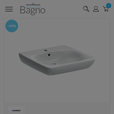
0
-44%