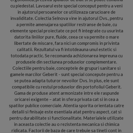
cu piedestal. Lavoarul este special conceput pentru a veni
in ajutorul persoanelor ce utilizeaza carucioare de
invaliditate. Colectia Selnova vine in ajutorul Dvs., pentru
a permite amenajarea spatiilor restranse de baie, cu
elemente special proiectate ce pot fi integrate cu usurinta
datorita liniilor pure, fluide, ceea ce va permite o mare
libertate de miscare, fara nici un compromis in privinta
calitatii. Rezultatul va fi intotdeauna unul estetic si
totodata practic. Se recomanda achizionarea impreuna cu
produsele din sectiunea produselor complementare.
Colectiile pentru baie, conceptele de grupuri sanitare si
gamele marcilor Geberit - sunt special concepute pentru a
se putea adapta tuturor nevoilor Dvs. In plus, ele sunt
compatibile cu restul produselor din portofoliul Geberit.
Gama de produse atent armonizate intre ele raspunde
oricarei exigente – atat in sfera privata cat si in cea a
spatilor publice comerciale. Atentia sporita orientata catre
detalii si finisaje este esentiala atat pentru aspect, cat si
pentru durabilitate si functionalitate. Materialele utilizate
in aceasta colectie au o rezistenta mecanica si chimica
ridicata. Factorii de baza de care trebuie sa tineti cont in