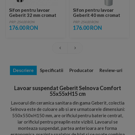
Sifon pentru lavoar
Sifon pentru lavoar
Geberit 32 mm cromat
Geberit 40 mm cromat
PRP: 254.00 RON
PRP: 254.00 RON
176.00 RON
176.00 RON
Descriere
Specificatii
Producator
Review-uri
Lavoar suspendat Geberit Selnova Comfort
55x55xH15 cm
Lavoarul din ceramica sanitara din gama Geberit, colectia
Selnova este de culoare alb si are urmatoarele dimensiuni:
550x550xH150 mm, are orificiul pentru baterie centrat,
iar orificiul pentru preaplin este vizibil. Lavoarul se
monteaza suspendat, partea anterioara are forma
ergonomica, prezinta spalator de blat si se poate combina