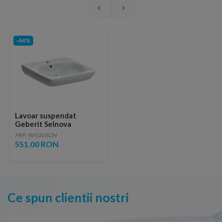
-44%
Lavoar suspendat
Geberit Selnova
Comfort 55x55xH15 cm
PRP: 969.00 RON
551.00 RON
Ce spun clientii nostri