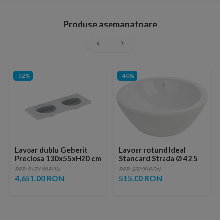
Produse asemanatoare
-52%
-40%
Lavoar dublu Geberit
Lavoar rotund Ideal
Preciosa 130x55xH20 cm
Standard Strada Ø 42.5
fara orificiu baterie si
cm
PRP: 9,674.00 RON
PRP: 852.00 RON
preaplin
4,651.00 RON
515.00 RON