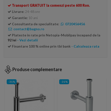
Transport GRATUIT la comenzi peste 600 Ron.
Livrare:
24-48 ore
Garantie:
10 ani
Consultanta de specialitate:
0720456456
contact@bagno.ro
Plateste in rate prin Netopia-Mobilpay incepand de la
92 lei
- Vezi detalii
Finantare 100 % online prin tbi bank
- Calculeaza rata
Produse complementare
-31%
-31%