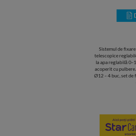
D
Sistemul de fixare 
telescopice reglabi
la apa reglabilă 0–
acoperit cu pulbere.
Ø12 – 4 buc, set de 