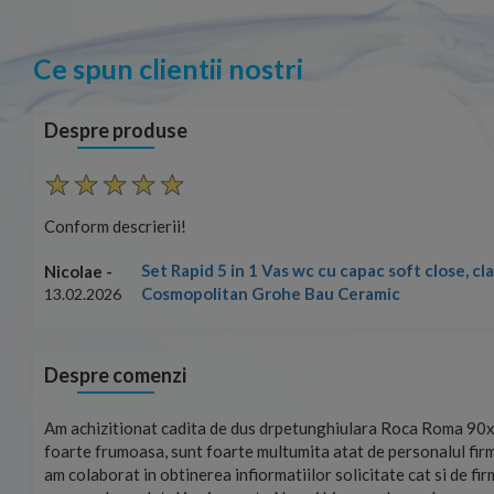
Ce spun clientii nostri
Despre produse
Conform descrierii!
Set Rapid 5 in 1 Vas wc cu capac soft close, c
Nicolae -
Cosmopolitan Grohe Bau Ceramic
13.02.2026
Despre comenzi
mand!
Am achizitionat cadita de dus drpetunghiulara Roca Roma 90x
foarte frumoasa, sunt foarte multumita atat de personalul firm
am colaborat in obtinerea infiormatiilor solicitate cat si de fi