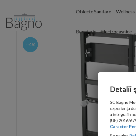
Obiecte Sanitare
Wellness
Bucatarie
Electrocasnice
--4%
Detalii 
SC Bagno Moder
experiența du
a integra în 
(UE) 2016/679 
Caracter Per
Pe pagina
Pol