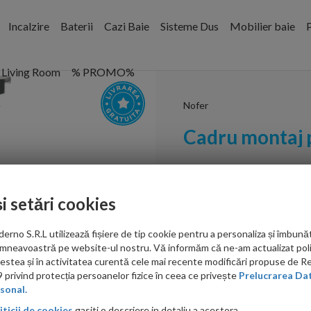
Incalzire
Baterii
Cazi Baie
Sisteme Dus
Mobilier baie
P
Living Room
% PROMO%
Nofer
Cadru montaj 
Cod:
A107S/1200
și setări cookies
PRP: 682.00 RON
715.00 RON
no S.R.L utilizează fișiere de tip cookie pentru a personaliza și îmbunăt
Ati gasit in alta p
mneavoastră pe website-ul nostru. Vă informăm că ne-am actualizat poli
acestea și în activitatea curentă cele mai recente modificări propuse de 
privind protecția persoanelor fizice în ceea ce privește
Prelucrarea Dat
sonal.
iticii de cookies
gasiti o descriere in detaliu a acestora.