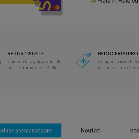
RETUR 120 ZILE
REDUCERI SI PR
Cumperi fara griji, produsele
Cumperi mai mult, pla
pot fi returnate in 120 zile
mai putin. Extra red
oduse asemanatoare
Noutati
Isto