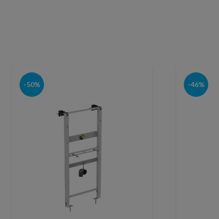
-50%
-46%