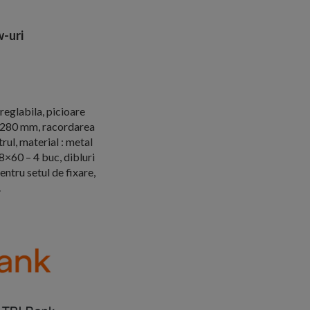
-uri
 reglabila, picioare
0–280 mm, racordarea
ul, material : metal
8×60 – 4 buc, dibluri
ntru setul de fixare,
.