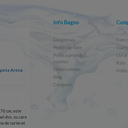
Info Bagno
Cump
Despre noi
Cum 
Protectie date
Cum p
Politica privind
Livra
Conform descrierii!
cookies
Rate
Setari cookies
lapeta Arena
Nicolae -
Politi
13.02.2026
Blog
Designeri
70 cm, este
Foarte prompți, am cerut detalii despre produs care nu
ei dvs. cu care
primit imediat. După ce am plasat comanda, aceasta a 
rma de curierat
Mulțumesc!