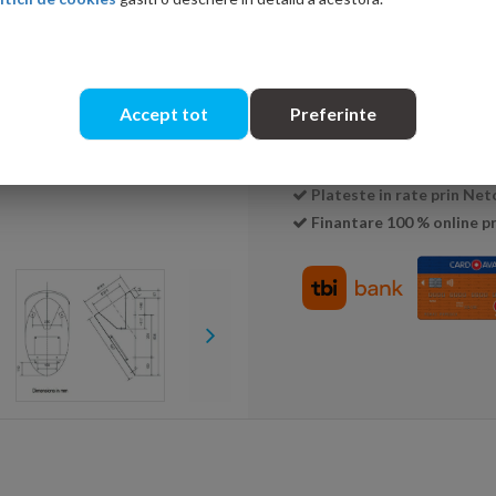
Cantitate:
Transport GRATUIT la c
Accept tot
Preferinte
Livrare:
5-7 zile
Consultanta de specialit
Plateste in rate prin Ne
Finantare 100 % online pr