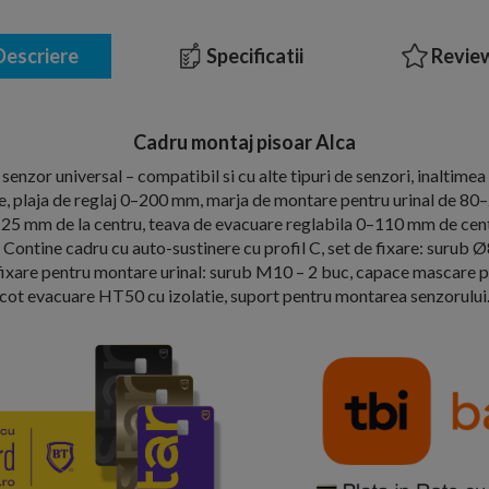
escriere
Specificatii
Review
Cadru montaj pisoar Alca
senzor universal – compatibil si cu alte tipuri de senzori, inaltimea
le, plaja de reglaj 0–200 mm, marja de montare pentru urinal de 8
125 mm de la centru, teava de evacuare reglabila 0–110 mm de centr
 Contine cadru cu auto-sustinere cu profil C, set de fixare: surub Ø
fixare pentru montare urinal: surub M10 – 2 buc, capace mascare pe
cot evacuare HT50 cu izolatie, suport pentru montarea senzorului