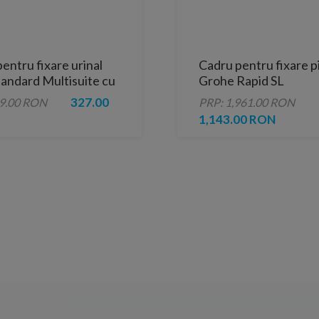
entru fixare urinal
Cadru pentru fixare p
tandard Multisuite cu
Grohe Rapid SL
 incastrata
327.00
99.00 RON
PRP: 1,961.00 RON
1,143.00 RON