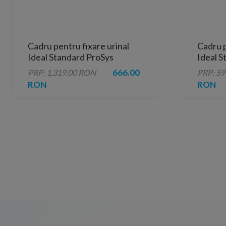
Cadru pentru fixare urinal
Cadru p
Ideal Standard ProSys
Ideal S
baterie
666.00
PRP: 1,319.00 RON
PRP: 5
RON
RON