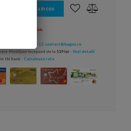
Adauga in cos
omenzi peste 600 Ron.
ate:
0720456456
contact@bagno.ro
topia-Mobilpay incepand de la
119 lei
- Vezi detalii
in tbi bank
- Calculeaza rata