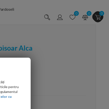
ardoseli
0
0
0
pisoar Alca
ăți
arte mai ieftin?
ticile pentru
Regulamentul
elor cu