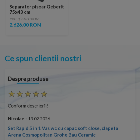
Separator pisoar Geberit
75x43 cm
PRP: 3,220.00 RON
2,626.00 RON
Ce spun clientii nostri
Despre produse
Conform descrierii!
Con
Nicolae -
Nic
13.02.2026
Set Rapid 5 in 1 Vas wc cu capac soft close, clapeta
Arena Cosmopolitan Grohe Bau Ceramic