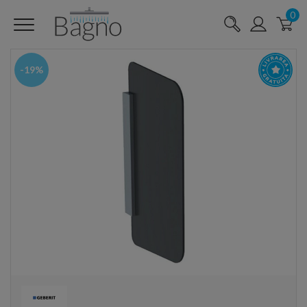
0
-19%