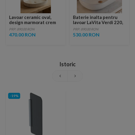
Lavoar ceramic oval,
Baterie inalta pentru
design marmorat crem
lavoar LaVita Verdi 220,
lucios cu vene aurii,
fara ventil, brushed
PRP: 890.00 RON
PRP: 890.00 RON
ventil inclus
copper
470.00 RON
530.00 RON
Istoric
-19%