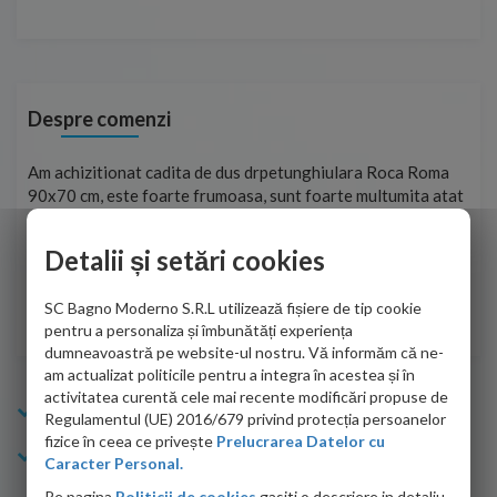
Despre comenzi
t
Am achizitionat cadita de dus drpetunghiulara Roca Roma
Foa
90x70 cm, este foarte frumoasa, sunt foarte multumita atat
pe 
de personalul firmei dvs. cu care am colaborat in obtinerea
ace
infiormatiilor solicitate cat si de firma de curierat care a
Detalii și setări cookies
Cri
adus coletul in siguranta.Numai bine, va doresc!
SC Bagno Moderno S.R.L utilizează fișiere de tip cookie
Sofrone Viviana -
28.07.2026
pentru a personaliza și îmbunătăți experiența
dumneavoastră pe website-ul nostru. Vă informăm că ne-
am actualizat politicile pentru a integra în acestea și în
activitatea curentă cele mai recente modificări propuse de
Info Bagno
Regulamentul (UE) 2016/679 privind protecția persoanelor
fizice în ceea ce privește
Prelucrarea Datelor cu
Cumparaturi
Caracter Personal.
Pe pagina
Politicii de cookies
gasiti o descriere in detaliu