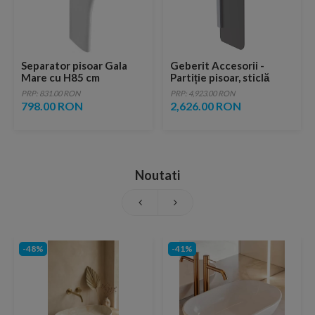
Separator pisoar Gala
Geberit Accesorii -
Mare cu H85 cm
Partiție pisoar, sticlă
umbră
PRP: 831.00 RON
PRP: 4,923.00 RON
798.00 RON
2,626.00 RON
Noutati
-48%
-41%