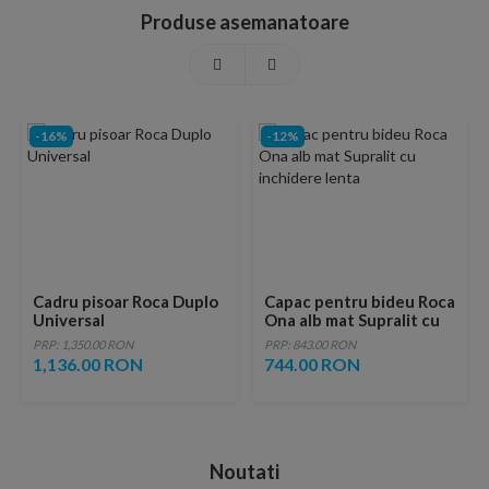
Produse asemanatoare
-16%
-12%
Cadru pisoar Roca Duplo
Capac pentru bideu Roca
Universal
Ona alb mat Supralit cu
inchidere lenta
PRP: 1,350.00 RON
PRP: 843.00 RON
1,136.00 RON
744.00 RON
Noutati