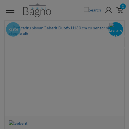
0
-29%