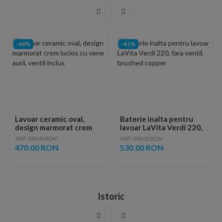
-48%
-41%
Lavoar ceramic oval,
Baterie inalta pentru
design marmorat crem
lavoar LaVita Verdi 220,
lucios cu vene aurii,
fara ventil, brushed
PRP: 890.00 RON
PRP: 890.00 RON
ventil inclus
copper
470.00 RON
530.00 RON
Istoric