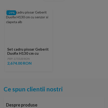
-29%
Set cadru pisoar Geberit
Duofix H130 cm cu
senzor si clapeta alb
PRP: 3,715.00 RON
2,674.00 RON
Ce spun clientii nostri
Despre produse