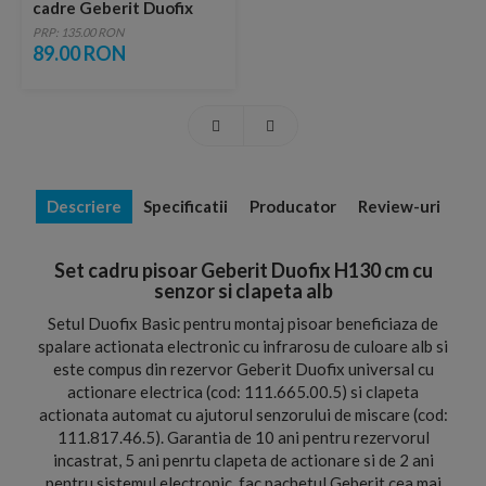
cadre Geberit Duofix
PRP: 135.00 RON
89.00 RON
Descriere
Specificatii
Producator
Review-uri
Set cadru pisoar Geberit Duofix H130 cm cu
senzor si clapeta alb
Setul Duofix Basic pentru montaj pisoar beneficiaza de
spalare actionata electronic cu infrarosu de culoare alb si
este compus din rezervor Geberit Duofix universal cu
actionare electrica (cod: 111.665.00.5) si clapeta
actionata automat cu ajutorul senzorului de miscare (cod:
111.817.46.5). Garantia de 10 ani pentru rezervorul
incastrat, 5 ani penrtu clapeta de actionare si de 2 ani
pentru sistemul electronic, fac pachetul Geberit cea mai