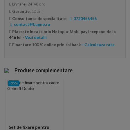
Livrare:
24-48 ore
Garantie:
10 ani
Consultanta de specialitate:
0720456456
contact@bagno.ro
Plateste in rate prin Netopia-Mobilpay incepand de la
446 lei
- Vezi detalii
Finantare 100 % online prin tbi bank
- Calculeaza rata
Produse complementare
-35%
Set de fixare pentru