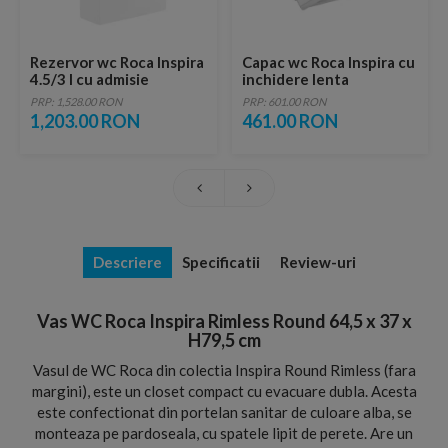
Rezervor wc Roca Inspira
Capac wc Roca Inspira cu
4.5/3 l cu admisie
inchidere lenta
inferioara
PRP: 1,528.00 RON
PRP: 601.00 RON
1,203.00 RON
461.00 RON
Descriere
Specificatii
Review-uri
Vas WC Roca Inspira Rimless Round 64,5 x 37 x
H79,5 cm
Vasul de WC Roca din colectia Inspira Round Rimless (fara
margini), este un closet compact cu evacuare dubla. Acesta
este confectionat din portelan sanitar de culoare alba, se
monteaza pe pardoseala, cu spatele lipit de perete. Are un