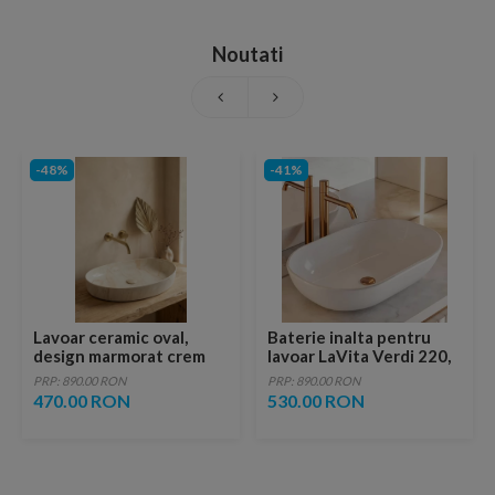
Noutati
-48%
-41%
Lavoar ceramic oval,
Baterie inalta pentru
design marmorat crem
lavoar LaVita Verdi 220,
lucios cu vene aurii,
fara ventil, brushed
PRP: 890.00 RON
PRP: 890.00 RON
ventil inclus
copper
470.00 RON
530.00 RON