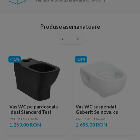
Produse asemanatoare
-41%
-14%
Vas WC pe pardoseala
Vas WC suspendat
Ideal Standard Tesi
Geberit Selnova, cu
AquaBlade 66x36 cm
spalare verticala,
PRP: 2,113.00 RON
PRP: 1,963.00 RON
negru mat
53x35.5x34
1,253.00 RON
1,695.00 RON