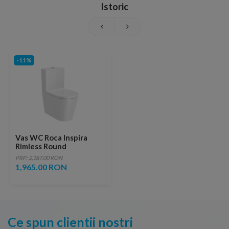
Istoric
-11%
Vas WC Roca Inspira
Rimless Round
64,5x37,5xH79,5 cm
PRP: 2,187.00 RON
1,965.00 RON
Ce spun clientii nostri