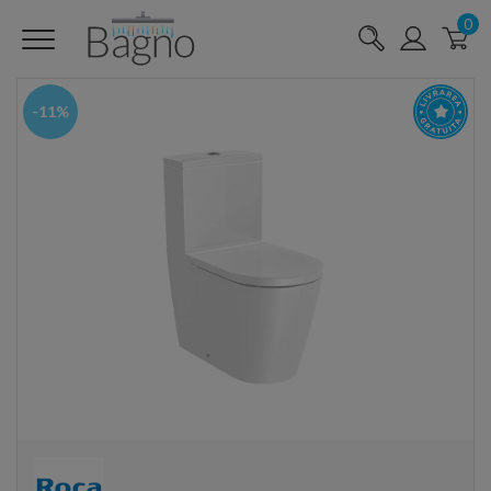
0
-11%