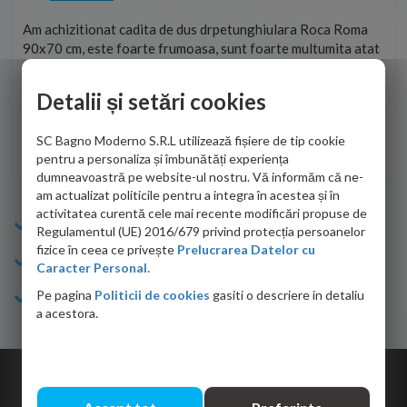
t
Am achizitionat cadita de dus drpetunghiulara Roca Roma
Foa
90x70 cm, este foarte frumoasa, sunt foarte multumita atat
pe 
de personalul firmei dvs. cu care am colaborat in obtinerea
ace
infiormatiilor solicitate cat si de firma de curierat care a
Detalii și setări cookies
Cri
adus coletul in siguranta.Numai bine, va doresc!
SC Bagno Moderno S.R.L utilizează fișiere de tip cookie
Sofrone Viviana -
28.07.2026
pentru a personaliza și îmbunătăți experiența
dumneavoastră pe website-ul nostru. Vă informăm că ne-
am actualizat politicile pentru a integra în acestea și în
activitatea curentă cele mai recente modificări propuse de
Info Bagno
Regulamentul (UE) 2016/679 privind protecția persoanelor
fizice în ceea ce privește
Prelucrarea Datelor cu
Cumparaturi
Caracter Personal.
Pe pagina
Politicii de cookies
gasiti o descriere in detaliu
Suport clienti
a acestora.
Copyright © 2026 Bagno.ro All right reserved. Powered by
Expert Online