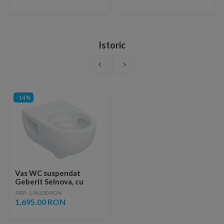
Istoric
-14%
Vas WC suspendat
Geberit Selnova, cu
spalare verticala,
PRP: 1,963.00 RON
53x35.5x34
1,695.00 RON