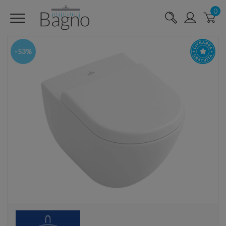
0
-53%