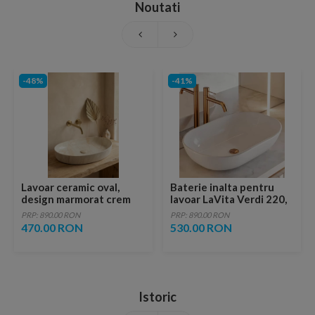
Noutati
-48%
-41%
Lavoar ceramic oval,
Baterie inalta pentru
design marmorat crem
lavoar LaVita Verdi 220,
lucios cu vene aurii,
fara ventil, brushed
PRP: 890.00 RON
PRP: 890.00 RON
ventil inclus
copper
470.00 RON
530.00 RON
Istoric