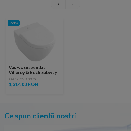
-53%
Vas wc suspendat
Villeroy & Boch Subway
56x37xH41 cm
PRP: 2,792.00 RON
1,314.00 RON
Ce spun clientii nostri