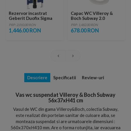
Rezervor incastrat
Capac WC Villeroy &
Geberit Duofix Sigma
Boch Subway 2.0
50x8xH114 cm
Softclose
PRP: 2,010.00 RON
PRP: 1,482.00 RON
1,446.00 RON
678.00 RON
Descriere
Specificatii
Review-uri
Vas wc suspendat Villeroy & Boch Subway
56x37xH41 cm
Vasul de WC din gama Villeroy&Boch, colectia Subway,
este realizat din portelan sanitar de culoare alba, se
monteaza suspendat si are urmatoarele dimensiuni :
560x370xH410 mm. Are o forma rotunjita, iar evacuarea