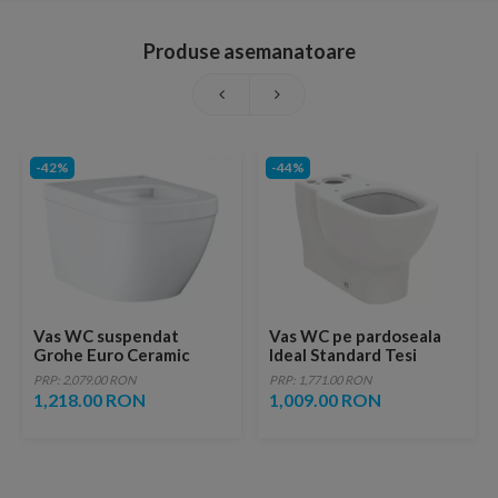
Produse asemanatoare
-42%
-44%
Vas WC suspendat
Vas WC pe pardoseala
Grohe Euro Ceramic
Ideal Standard Tesi
BTW Triple Vortex
AquaBlade 66x36 cm alb
PRP: 2,079.00 RON
PRP: 1,771.00 RON
Rimless, 54 x 37,4 cm
mat
1,218.00 RON
1,009.00 RON