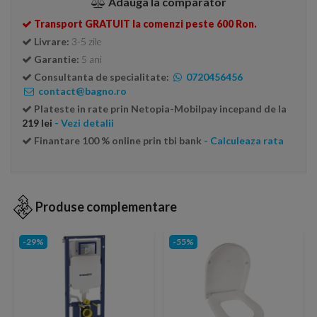
Adauga la comparator
Transport GRATUIT la comenzi peste 600 Ron.
Livrare:
3-5 zile
Garantie:
5 ani
Consultanta de specialitate:
0720456456
contact@bagno.ro
Plateste in rate prin Netopia-Mobilpay incepand de la
219 lei
- Vezi detalii
Finantare 100 % online prin tbi bank
- Calculeaza rata
Produse complementare
-29%
-55%