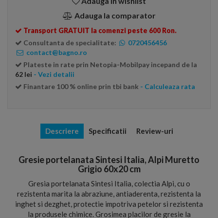
Adauga in wishlist
Adauga la comparator
Transport GRATUIT la comenzi peste 600 Ron.
Consultanta de specialitate:
0720456456
contact@bagno.ro
Plateste in rate prin Netopia-Mobilpay incepand de la
62 lei
- Vezi detalii
Finantare 100 % online prin tbi bank
- Calculeaza rata
Descriere
Specificatii
Review-uri
Gresie portelanata Sintesi Italia, Alpi Muretto
Grigio 60x20 cm
Gresia portelanata Sintesi Italia, colectia Alpi, cu o
rezistenta marita la abraziune, antiaderenta, rezistenta la
inghet si dezghet, protectie impotriva petelor si rezistenta
la produsele chimice. Grosimea placilor de gresie la