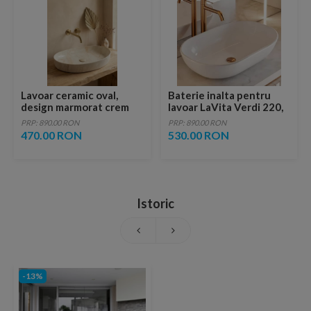
Lavoar ceramic oval,
Baterie inalta pentru
design marmorat crem
lavoar LaVita Verdi 220,
lucios cu vene aurii,
fara ventil, brushed
PRP: 890.00 RON
PRP: 890.00 RON
ventil inclus
copper
470.00 RON
530.00 RON
Istoric
-13%