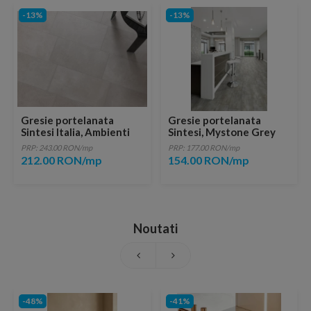
-13%
-13%
Gresie portelanata
Gresie portelanata
Sintesi Italia, Ambienti
Sintesi, Mystone Grey
Perla Rectificata 60x60
30x30 cm
PRP: 243.00 RON/mp
PRP: 177.00 RON/mp
cm
212.00 RON/mp
154.00 RON/mp
Noutati
-48%
-41%