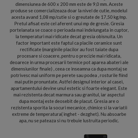
dimensiunea de 600 x 200 mm este de 9,0 mm. Aceste
produse se comercializeaza doar la nivel de cutie, modelul
acesta avand 1,08 mp/cutie si o greutate de 17,50 kg/mp.
Pretul afisat este cel aferent unui mp de gresie. Gresia
portelanata se coace o perioada mai indelungata in cuptor,
la temperaturi mai ridicate decat gresia obisnuita. Un
factor important este faptul ca placile ceramice sunt
rectificate (marginile placilor au fost taiate dupa
procesare si coacere, pentru o precizie mai ridicata,
deoarece in urma procesarii termice pot aparea abateri ale
dimensiunilor finale) , ceea ce inseamna ca dupa montaj se
potrivesc mai uniform pe perete sau podea , rosturile fiind
mai putin pronuntate. Astfel designul interior al casei,
apartamentului devine unul estetic si foarte elegant. Este
mai rezistenta decat marmura sau granitul, iar aspectul
dupa montaj este deosebit de placut. Gresia are o
rezistenta sporita la socuri mecanice, chimice si la variatii
extreme de temperatura( inghet - dezghet). Nu absoarbe
apa, nu se pateaza si nu trebuie lustruita periodic.