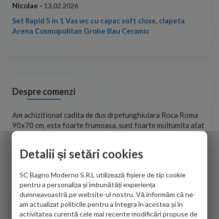
Nicolae -
Nic
13.02.2026
Set Rapid 5 in 1 Vas wc cu capac soft close, clapeta
Arena Cosmopolitan Grohe Bau Ceramic
Despre comenzi
t
Am achizitionat cadita de dus drpetunghiulara Roca Roma
Foa
90x70 cm, este foarte frumoasa, sunt foarte multumita atat
pe 
de personalul firmei dvs. cu care am colaborat in obtinerea
ace
infiormatiilor solicitate cat si de firma de curierat care a
Detalii și setări cookies
Cri
adus coletul in siguranta.Numai bine, va doresc!
SC Bagno Moderno S.R.L utilizează fișiere de tip cookie
Sofrone Viviana -
28.07.2026
pentru a personaliza și îmbunătăți experiența
dumneavoastră pe website-ul nostru. Vă informăm că ne-
am actualizat politicile pentru a integra în acestea și în
activitatea curentă cele mai recente modificări propuse de