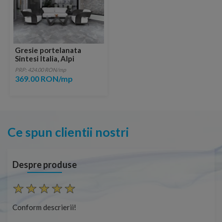
Gresie portelanata
Sintesi Italia, Alpi
Muretto Grigio 60x20
PRP: 424.00 RON/mp
cm
369.00 RON/mp
Ce spun clientii nostri
Despre produse
Conform descrierii!
Con