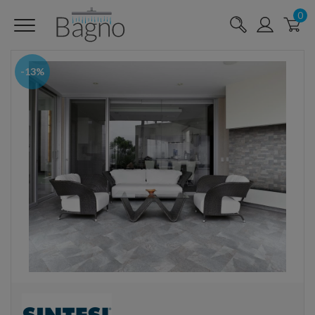
0
-13%