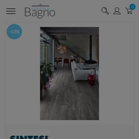
0
-13%