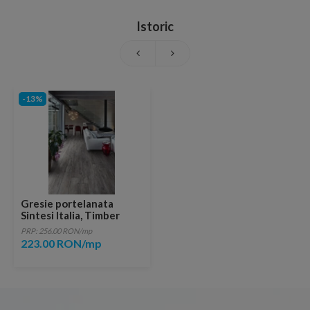
Istoric
-13%
Gresie portelanata
Sintesi Italia, Timber
Grigio Rectificata 80x20
PRP: 256.00 RON/mp
cm
223.00 RON/mp