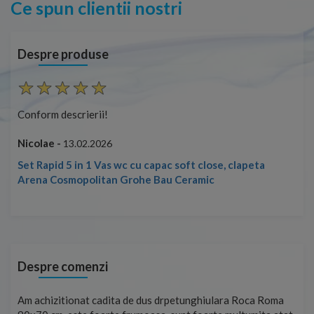
Ce spun clientii nostri
Despre produse
Conform descrierii!
Con
Nicolae -
Nic
13.02.2026
Set Rapid 5 in 1 Vas wc cu capac soft close, clapeta
Arena Cosmopolitan Grohe Bau Ceramic
Despre comenzi
t
Am achizitionat cadita de dus drpetunghiulara Roca Roma
Foa