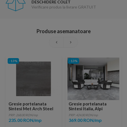
DESCHIDERE COLET
Verificare produs la livrare GRATUIT
Produse asemanatoare
-13%
-13%
Gresie portelanata
Gresie portelanata
Sintesi Met Arch Steel
Sintesi Italia, Alpi
Rectificata 121X60,4
Muretto Grigio 60x20
PRP: 268.00 RON/mp
PRP: 424.00 RON/mp
cm
235.00 RON/mp
369.00 RON/mp