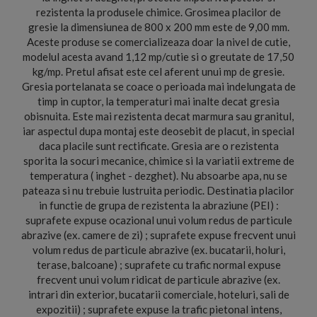
rezistenta la produsele chimice. Grosimea placilor de
gresie la dimensiunea de 800 x 200 mm este de 9,00 mm.
Aceste produse se comercializeaza doar la nivel de cutie,
modelul acesta avand 1,12 mp/cutie si o greutate de 17,50
kg/mp. Pretul afisat este cel aferent unui mp de gresie.
Gresia portelanata se coace o perioada mai indelungata de
timp in cuptor, la temperaturi mai inalte decat gresia
obisnuita. Este mai rezistenta decat marmura sau granitul,
iar aspectul dupa montaj este deosebit de placut, in special
daca placile sunt rectificate. Gresia are o rezistenta
sporita la socuri mecanice, chimice si la variatii extreme de
temperatura ( inghet - dezghet). Nu absoarbe apa, nu se
pateaza si nu trebuie lustruita periodic. Destinatia placilor
in functie de grupa de rezistenta la abraziune (PEI) :
suprafete expuse ocazional unui volum redus de particule
abrazive (ex. camere de zi) ; suprafete expuse frecvent unui
volum redus de particule abrazive (ex. bucatarii, holuri,
terase, balcoane) ; suprafete cu trafic normal expuse
frecvent unui volum ridicat de particule abrazive (ex.
intrari din exterior, bucatarii comerciale, hoteluri, sali de
expozitii) ; suprafete expuse la trafic pietonal intens,