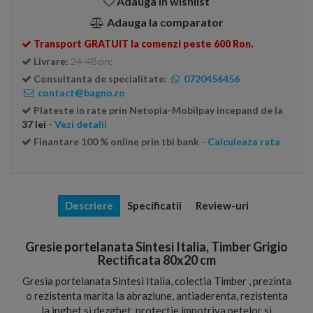
Adauga in wishlist
Adauga la comparator
Transport GRATUIT la comenzi peste 600 Ron.
Livrare:
24-48 ore
Consultanta de specialitate:
0720456456
contact@bagno.ro
Plateste in rate prin Netopia-Mobilpay incepand de la
37 lei
- Vezi detalii
Finantare 100 % online prin tbi bank
- Calculeaza rata
Descriere
Specificatii
Review-uri
Gresie portelanata Sintesi Italia, Timber Grigio
Rectificata 80x20 cm
Gresia portelanata Sintesi Italia, colectia Timber , prezinta
o rezistenta marita la abraziune, antiaderenta, rezistenta
la inghet si dezghet, protectie impotriva petelor si