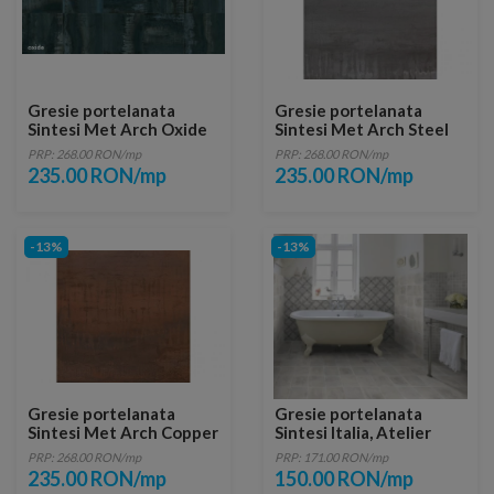
Gresie portelanata
Gresie portelanata
Sintesi Met Arch Oxide
Sintesi Met Arch Steel
Rectificata 121x30
Rectificata 121x30
PRP: 268.00 RON/mp
PRP: 268.00 RON/mp
235.00 RON/mp
235.00 RON/mp
-13%
-13%
Gresie portelanata
Gresie portelanata
Sintesi Met Arch Copper
Sintesi Italia, Atelier
Rectificata 121x30
Bianco 20x20 cm
PRP: 268.00 RON/mp
PRP: 171.00 RON/mp
235.00 RON/mp
150.00 RON/mp