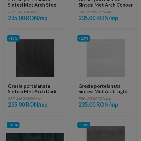
Sintesi Met Arch Steel
Sintesi Met Arch Copper
Rectificata 121X60,4
Rectificata 121X60,4
PRP: 268.00 RON/mp
PRP: 268.00 RON/mp
235.00 RON/mp
235.00 RON/mp
-13%
-13%
Gresie portelanata
Gresie portelanata
Sintesi Met Arch Dark
Sintesi Met Arch Light
Rectificata 121X60,4
Silver Rectificata
PRP: 268.00 RON/mp
PRP: 268.00 RON/mp
121x30
235.00 RON/mp
235.00 RON/mp
-13%
-13%