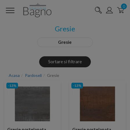
0
Gresie
Gresie
Sortare si filtrare
Acasa
Pardoseli
Gresie
-13%
-13%
Gresie portelanata
Gresie portelanata