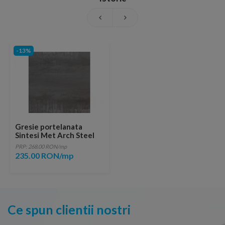
-13%
Gresie portelanata
Sintesi Met Arch Steel
Rectificata 121x30
PRP: 268.00 RON/mp
235.00 RON/mp
Ce spun clientii nostri