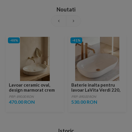
Noutati
-48%
-41%
Lavoar ceramic oval,
Baterie inalta pentru
design marmorat crem
lavoar LaVita Verdi 220,
lucios cu vene aurii,
fara ventil, brushed
PRP: 890.00 RON
PRP: 890.00 RON
ventil inclus
copper
470.00 RON
530.00 RON
Istoric