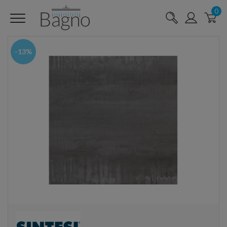
0
-13%