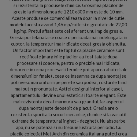
si rezistenta la produsele chimice. Grosimea placilor de
gresie la dimensiunea de 1210x300 mm este de 10 mm.
Aceste produse se comercializeaza doar la nivel de cutie,
modelul acesta avand 1,46 mp/cutie si o greutate de 22,00
kg/mp. Pretul afisat este cel aferent unui mp de gresie.
Gresia portelanata se coace o perioada mai indelungata in
cuptor, la temperaturi mai ridicate decat gresia obisnuita.
Un factor important este faptul ca placile ceramice sunt
rectificate (marginile placilor au fost taiate dupa
procesare si coacere, pentru o precizie mai ridicata,
deoarece in urma procesarii termice pot aparea abateri ale
dimensiunilor finale) , ceea ce inseamna ca dupa montaj se
potrivesc mai uniform pe perete sau podea , rosturile fiind
mai putin pronuntate. Astfel designul interior al casei,
apartamentului devine unul estetic si foarte elegant. Este
mai rezistenta decat marmura sau granitul, iar aspectul
dupa montaj este deosebit de placut. Gresia are o
rezistenta sporita la socuri mecanice, chimice si la variatii
extreme de temperatura( inghet - dezghet). Nu absoarbe
apa, nu se pateaza si nu trebuie lustruita periodic. Cu
placile colectiei Met Arch din ceramica italiana puteti crea