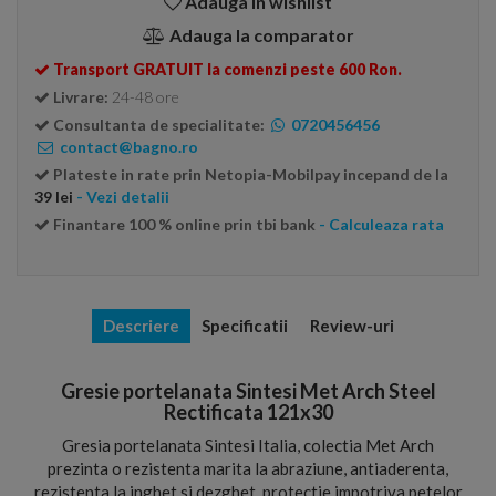
Adauga in wishlist
Adauga la comparator
Transport GRATUIT la comenzi peste 600 Ron.
Livrare:
24-48 ore
Consultanta de specialitate:
0720456456
contact@bagno.ro
Plateste in rate prin Netopia-Mobilpay incepand de la
39 lei
- Vezi detalii
Finantare 100 % online prin tbi bank
- Calculeaza rata
Descriere
Specificatii
Review-uri
Gresie portelanata Sintesi Met Arch Steel
Rectificata 121x30
Gresia portelanata Sintesi Italia, colectia Met Arch
prezinta o rezistenta marita la abraziune, antiaderenta,
rezistenta la inghet si dezghet, protectie impotriva petelor