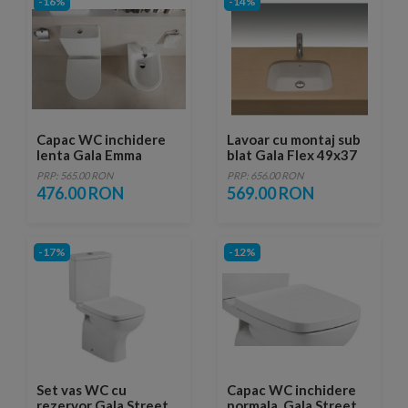
-16%
-14%
Capac WC inchidere
Lavoar cu montaj sub
lenta Gala Emma
blat Gala Flex 49x37
cm
PRP: 565.00 RON
PRP: 656.00 RON
476.00 RON
569.00 RON
-17%
-12%
Set vas WC cu
Capac WC inchidere
rezervor Gala Street
normala, Gala Street