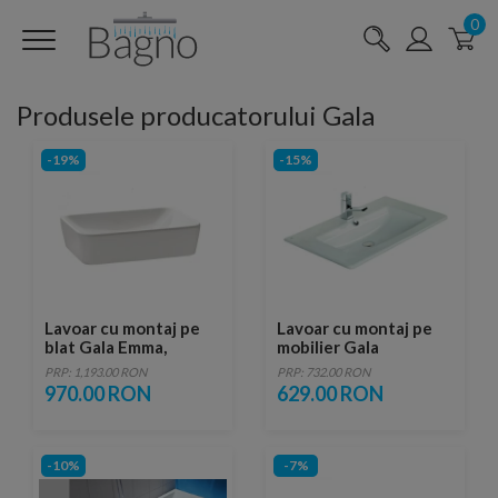
0
Produsele producatorului Gala
-19%
-15%
Lavoar cu montaj pe
Lavoar cu montaj pe
blat Gala Emma,
mobilier Gala
50x38x12.5 cm
Emma,81x46 cm
PRP: 1,193.00 RON
PRP: 732.00 RON
970.00 RON
629.00 RON
-10%
-7%