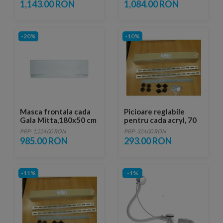
1,143.00 RON
1,084.00 RON
-20%
-10%
Masca frontala cada
Picioare reglabile
Gala Mitta,180x50 cm
pentru cada acryl, 70
cm, Gala Mitta
PRP: 1,224.00 RON
PRP: 324.00 RON
985.00 RON
293.00 RON
-11%
-1%