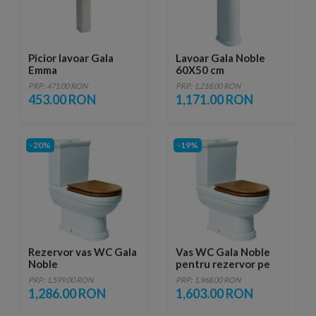
Picior lavoar Gala
Lavoar Gala Noble
Emma
60X50 cm
PRP: 471.00 RON
PRP: 1,218.00 RON
453.00 RON
1,171.00 RON
-20%
-19%
Rezervor vas WC Gala
Vas WC Gala Noble
Noble
pentru rezervor pe
vas 68x36 cm
PRP: 1,599.00 RON
PRP: 1,968.00 RON
1,286.00 RON
1,603.00 RON