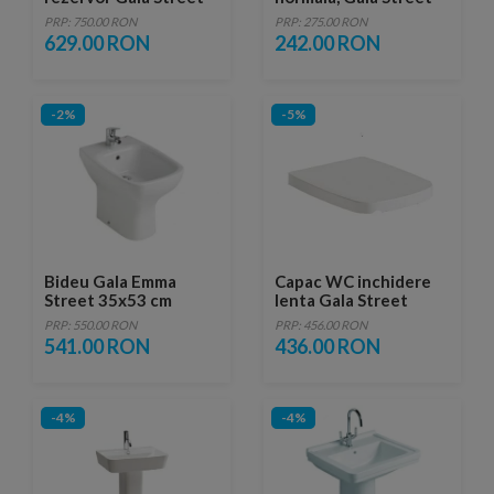
Square 35x64 cm
Square
PRP: 750.00 RON
PRP: 275.00 RON
629.00 RON
242.00 RON
-2%
-5%
Bideu Gala Emma
Capac WC inchidere
Street 35x53 cm
lenta Gala Street
Square
PRP: 550.00 RON
PRP: 456.00 RON
541.00 RON
436.00 RON
-4%
-4%