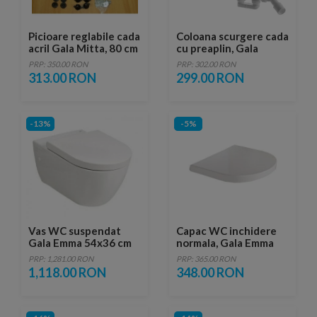
Picioare reglabile cada
Coloana scurgere cada
acril Gala Mitta, 80 cm
cu preaplin, Gala
Cromat
PRP: 350.00 RON
PRP: 302.00 RON
313.00 RON
299.00 RON
-13%
-5%
Vas WC suspendat
Capac WC inchidere
Gala Emma 54x36 cm
normala, Gala Emma
PRP: 1,281.00 RON
PRP: 365.00 RON
1,118.00 RON
348.00 RON