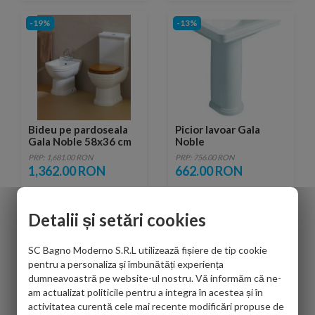
-19%
-13%
Bideu pe pardoseala
Picior lavoar Gala
Gala Noble 58x36 cm
Noble
PRP: 1,681.00 RON
PRP: 756.00 RON
1,362.00 RON
662.00 RON
Detalii și setări cookies
-11%
-18%
SC Bagno Moderno S.R.L utilizează fișiere de tip cookie
pentru a personaliza și îmbunătăți experiența
dumneavoastră pe website-ul nostru. Vă informăm că ne-
am actualizat politicile pentru a integra în acestea și în
activitatea curentă cele mai recente modificări propuse de