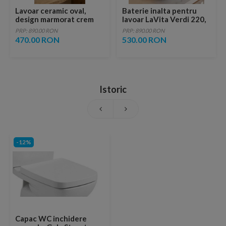
Lavoar ceramic oval,
Baterie inalta pentru
design marmorat crem
lavoar LaVita Verdi 220,
lucios cu vene aurii,
fara ventil, brushed
PRP: 890.00 RON
PRP: 890.00 RON
ventil inclus
copper
470.00 RON
530.00 RON
Istoric
-12%
Capac WC inchidere