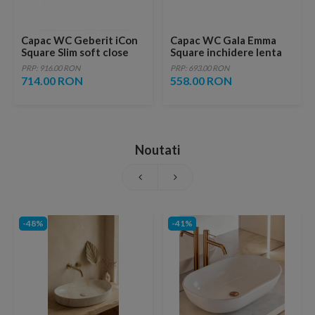
Capac WC Geberit iCon
Capac WC Gala Emma
Square Slim soft close
Square inchidere lenta
PRP: 916.00 RON
PRP: 693.00 RON
714.00 RON
558.00 RON
Noutati
-48%
-41%