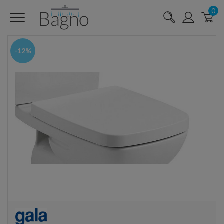
0
-12%