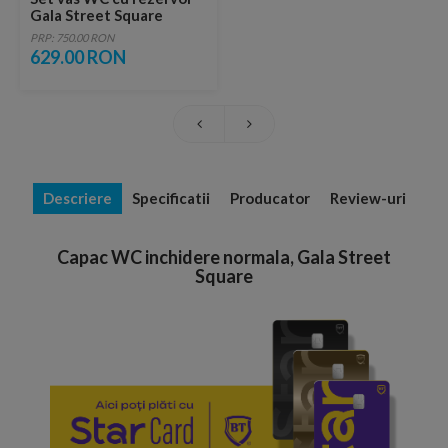
Gala Street Square
35x64 cm
PRP: 750.00 RON
629.00 RON
Descriere
Specificatii
Producator
Review-uri
Capac WC inchidere normala, Gala Street
Square