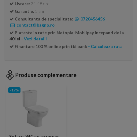
Livrare:
24-48 ore
Garantie:
5 ani
Consultanta de specialitate:
0720456456
contact@bagno.ro
Plateste in rate prin Netopia-Mobilpay incepand de la
40 lei
- Vezi detalii
Finantare 100 % online prin tbi bank
- Calculeaza rata
Produse complementare
-17%
Set vas WC cu rezervor