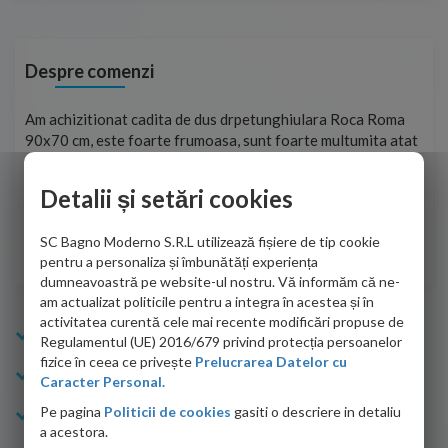
Despre comenzi
t
Am achizitionat cadita de dus drpetunghiulara Roca Roma
Foa
90x70 cm, este foarte frumoasa, sunt foarte multumita atat
pe 
de personalul firmei dvs. cu care am colaborat in obtinerea
ace
infiormatiilor solicitate cat si de firma de curierat care a
Detalii și setări cookies
Cri
adus coletul in siguranta.Numai bine, va doresc!
SC Bagno Moderno S.R.L utilizează fișiere de tip cookie
Sofrone Viviana -
28.07.2026
pentru a personaliza și îmbunătăți experiența
dumneavoastră pe website-ul nostru. Vă informăm că ne-
am actualizat politicile pentru a integra în acestea și în
activitatea curentă cele mai recente modificări propuse de
Info Bagno
Regulamentul (UE) 2016/679 privind protecția persoanelor
fizice în ceea ce privește
Prelucrarea Datelor cu
Cumparaturi
Caracter Personal.
Pe pagina
Politicii de cookies
gasiti o descriere in detaliu
Suport clienti
a acestora.