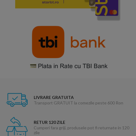
LIVRARE GRATUITA
Transport GRATUIT la comezile peste 600 Ron
RETUR 120 ZILE
Cumperi fara griji, produsele pot fi returnate in 120
zile