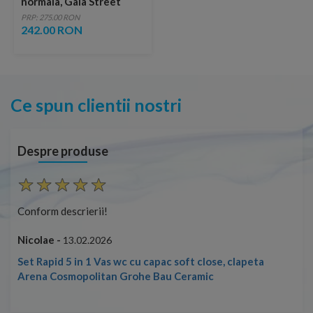
normala, Gala Street
Square
PRP: 275.00 RON
242.00 RON
Ce spun clientii nostri
Despre produse
Conform descrierii!
Con
Nicolae -
Nic
13.02.2026
Set Rapid 5 in 1 Vas wc cu capac soft close, clapeta
Arena Cosmopolitan Grohe Bau Ceramic