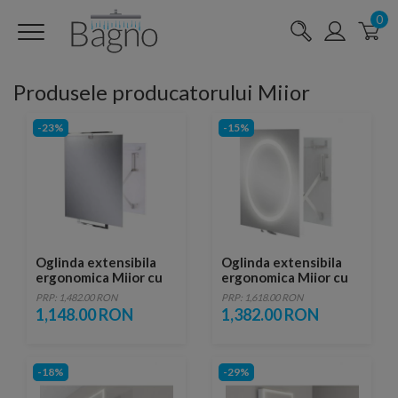
0
Produsele producatorului Miior
-23%
-15%
Oglinda extensibila
Oglinda extensibila
ergonomica Miior cu
ergonomica Miior cu
led 60x60x6-35 cm
led 60 x 60 x 7-37 cm
PRP: 1,482.00 RON
PRP: 1,618.00 RON
1,148.00 RON
1,382.00 RON
-18%
-29%