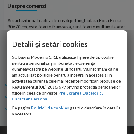
Despre comenzi
t
Am achizitionat cadita de dus drpetunghiulara Roca Roma
Foa
90x70 cm, este foarte frumoasa, sunt foarte multumita atat
pe 
de personalul firmei dvs. cu care am colaborat in obtinerea
ace
infiormatiilor solicitate cat si de firma de curierat care a
Detalii și setări cookies
Cri
adus coletul in siguranta.Numai bine, va doresc!
SC Bagno Moderno S.R.L utilizează fișiere de tip cookie
Sofrone Viviana -
28.07.2026
pentru a personaliza și îmbunătăți experiența
dumneavoastră pe website-ul nostru. Vă informăm că ne-
am actualizat politicile pentru a integra în acestea și în
activitatea curentă cele mai recente modificări propuse de
Info Bagno
Regulamentul (UE) 2016/679 privind protecția persoanelor
fizice în ceea ce privește
Prelucrarea Datelor cu
Cumparaturi
Caracter Personal.
Pe pagina
Politicii de cookies
gasiti o descriere in detaliu
Suport clienti
a acestora.
Copyright © 2026 Bagno.ro All right reserved. Powered by
Expert Online