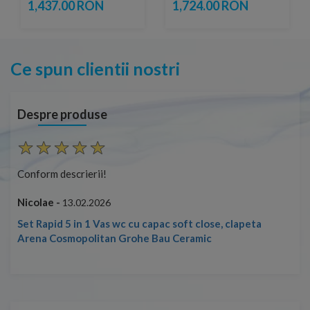
31 cm
24 cm
1,437.00 RON
1,724.00 RON
Ce spun clientii nostri
Despre produse
Conform descrierii!
Con
Nicolae -
Nic
13.02.2026
Set Rapid 5 in 1 Vas wc cu capac soft close, clapeta
Arena Cosmopolitan Grohe Bau Ceramic