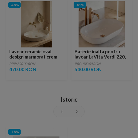
-48%
-41%
Lavoar ceramic oval,
Baterie inalta pentru
design marmorat crem
lavoar LaVita Verdi 220,
lucios cu vene aurii,
fara ventil, brushed
PRP: 890.00 RON
PRP: 890.00 RON
ventil inclus
copper
470.00 RON
530.00 RON
Istoric
-18%