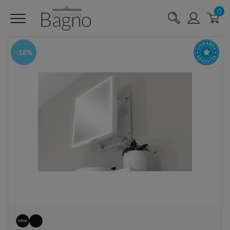
0
-18%