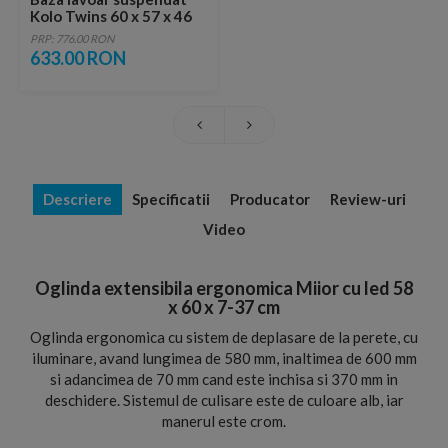
Kolo Twins 60 x 57 x 46
cm
PRP: 776.00 RON
633.00 RON
Descriere
Specificatii
Producator
Review-uri
Video
Oglinda extensibila ergonomica Miior cu led 58
x 60 x 7-37 cm
Oglinda ergonomica cu sistem de deplasare de la perete, cu
iluminare, avand lungimea de 580 mm, inaltimea de 600 mm
si adancimea de 70 mm cand este inchisa si 370 mm in
deschidere. Sistemul de culisare este de culoare alb, iar
manerul este crom.