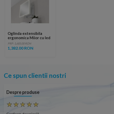
Oglinda extensibila
ergonomica Miior cu led
58 x 60 x 7-37 cm
PRP: 1,685.00 RON
1,382.00 RON
Ce spun clientii nostri
Despre produse