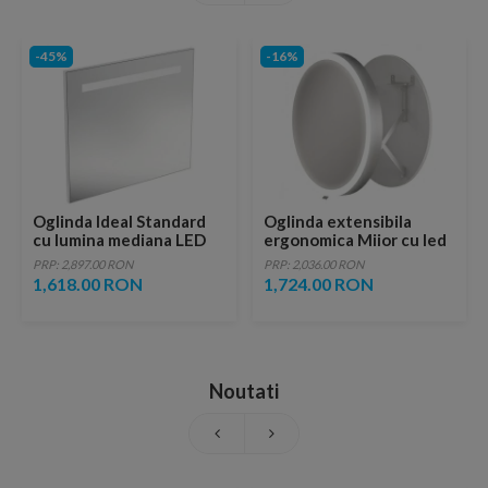
-45%
-16%
Oglinda Ideal Standard
Oglinda extensibila
cu lumina mediana LED
ergonomica Miior cu led
31.3W, 80 x 70 cm
cu raza de 60 x 0-24 cm
PRP: 2,897.00 RON
PRP: 2,036.00 RON
1,618.00 RON
1,724.00 RON
Noutati