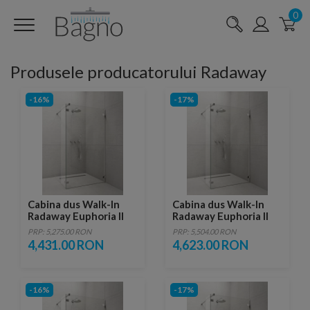
0
Produsele producatorului Radaway
-16%
-17%
Cabina dus Walk-In
Cabina dus Walk-In
Radaway Euphoria II
Radaway Euphoria II
W3, 100xH200 cm
W3, 110xH200 cm
PRP: 5,275.00 RON
PRP: 5,504.00 RON
4,431.00 RON
4,623.00 RON
-16%
-17%