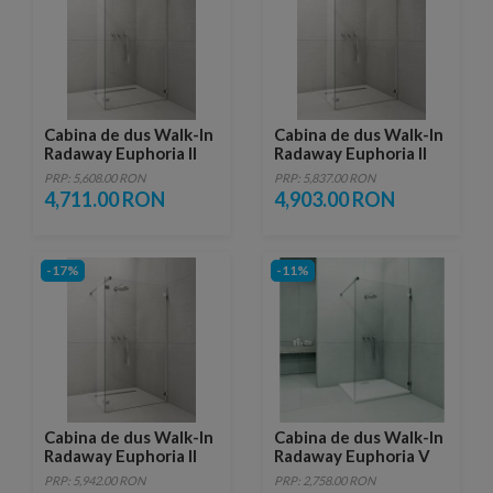
Cabina de dus Walk-In
Cabina de dus Walk-In
Radaway Euphoria II
Radaway Euphoria II
120X200 cm
130X200 cm
PRP: 5,608.00 RON
PRP: 5,837.00 RON
4,711.00 RON
4,903.00 RON
-17%
-11%
Cabina de dus Walk-In
Cabina de dus Walk-In
Radaway Euphoria II
Radaway Euphoria V
140X200 cm
70X200 cm sticla
PRP: 5,942.00 RON
PRP: 2,758.00 RON