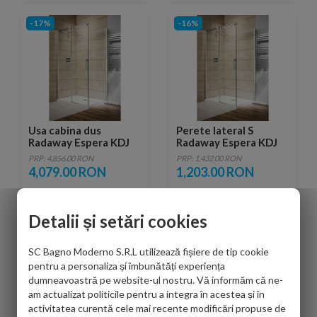
-17%
-16%
Usa cabina dus
Perete lateral S
Radaway Espera KDJ
Radaway Espera KDJ
140X200 cm, sticla
80X200 cm, sticla
PRP: 4,856.00 RON
PRP: 1,432.00 RON
transparenta
transparenta
4,079.00 RON
1,203.00 RON
Detalii și setări cookies
-17%
-17%
SC Bagno Moderno S.R.L utilizează fișiere de tip cookie
pentru a personaliza și îmbunătăți experiența
dumneavoastră pe website-ul nostru. Vă informăm că ne-
am actualizat politicile pentru a integra în acestea și în
activitatea curentă cele mai recente modificări propuse de