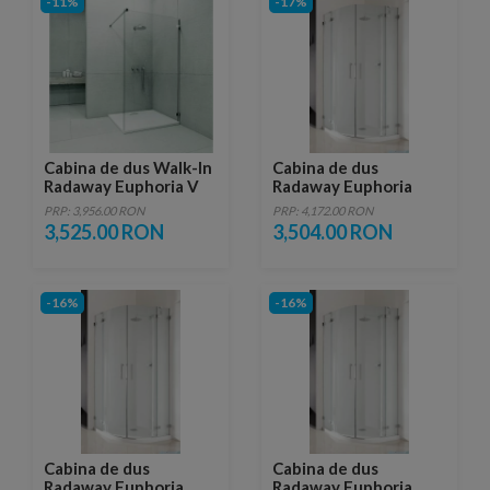
-11%
-17%
Cabina de dus Walk-In
Cabina de dus
Radaway Euphoria V
Radaway Euphoria
140X200 cm sticla
PDD, 80X200 cm, sticla
PRP: 3,956.00 RON
PRP: 4,172.00 RON
transparenta
transparenta, partea
3,525.00 RON
3,504.00 RON
stanga
-16%
-16%
Cabina de dus
Cabina de dus
Radaway Euphoria
Radaway Euphoria