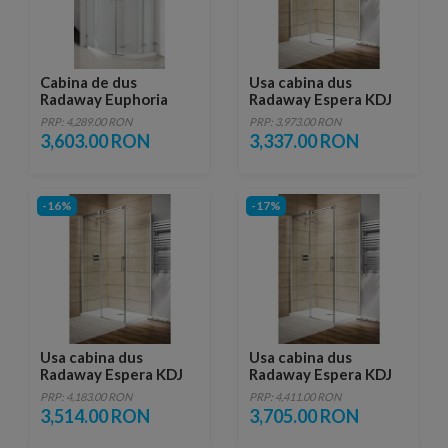
Cabina de dus
Usa cabina dus
Radaway Euphoria
Radaway Espera KDJ
PDD, 100X200 cm,
100X200 cm, sticla
PRP: 4,289.00 RON
PRP: 3,973.00 RON
sticla transparenta,
transparenta
3,603.00 RON
3,337.00 RON
partea dreapta
-16%
-17%
Usa cabina dus
Usa cabina dus
Radaway Espera KDJ
Radaway Espera KDJ
110X200 cm, sticla
120X200 cm, sticla
PRP: 4,183.00 RON
PRP: 4,411.00 RON
transparenta
transparenta
3,514.00 RON
3,705.00 RON