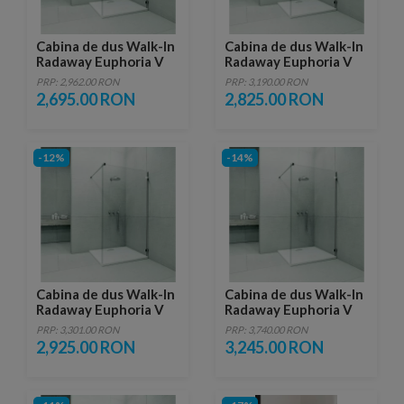
Cabina de dus Walk-In
Cabina de dus Walk-In
Radaway Euphoria V
Radaway Euphoria V
100X200 cm sticla
110X200 cm sticla
PRP: 2,962.00 RON
PRP: 3,190.00 RON
transparenta
transparenta
2,695.00 RON
2,825.00 RON
-12%
-14%
Cabina de dus Walk-In
Cabina de dus Walk-In
Radaway Euphoria V
Radaway Euphoria V
120X200 cm sticla
130X200 cm sticla
PRP: 3,301.00 RON
PRP: 3,740.00 RON
transparenta
transparenta
2,925.00 RON
3,245.00 RON