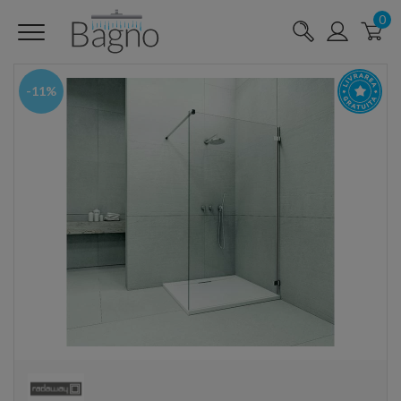
0
-11%