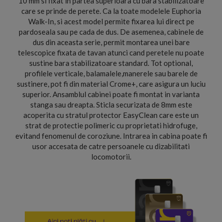
10 mm si fixat in partea superioara cu bara stabilizatoare
care se prinde de perete. Ca la toate modelele Euphoria
Walk-In, si acest model permite fixarea lui direct pe
pardoseala sau pe cada de dus. De asemenea, cabinele de
dus din aceasta serie, permit montarea unei bare
telescopice fixata de tavan atunci cand peretele nu poate
sustine bara stabilizatoare standard. Tot optional,
profilele verticale, balamalele,manerele sau barele de
sustinere, pot fi din material Crome+, care asigura un luciu
superior. Ansamblul cabinei poate fi montat in varianta
stanga sau dreapta. Sticla securizata de 8mm este
acoperita cu stratul protector EasyClean care este un
strat de protectie polimeric cu proprietati hidrofuge,
evitand fenomenul de coroziune. Intrarea in cabina poate fi
usor accesata de catre persoanele cu dizabilitati
locomotorii.