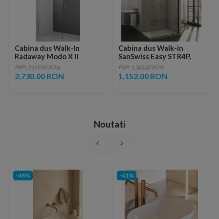
Cabina dus Walk-In
Cabina dus Walk-in
Radaway Modo X II
SanSwiss Easy STR4P,
140xH200 cm
90xH200 cm, profil negru
PRP: 3,159.00 RON
PRP: 1,383.00 RON
mat
2,730.00 RON
1,152.00 RON
Noutati
-48%
-41%