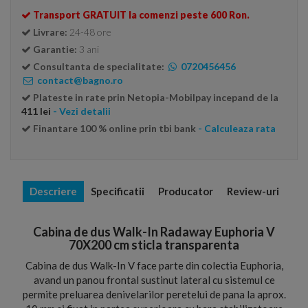
Transport GRATUIT la comenzi peste 600 Ron.
Livrare:
24-48 ore
Garantie:
3 ani
Consultanta de specialitate:
0720456456
contact@bagno.ro
Plateste in rate prin Netopia-Mobilpay incepand de la
411 lei
- Vezi detalii
Finantare 100 % online prin tbi bank
- Calculeaza rata
Descriere
Specificatii
Producator
Review-uri
Cabina de dus Walk-In Radaway Euphoria V
70X200 cm sticla transparenta
Cabina de dus Walk-In V face parte din colectia Euphoria,
avand un panou frontal sustinut lateral cu sistemul ce
permite preluarea denivelarilor peretelui de pana la aprox.