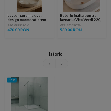
Lavoar ceramic oval,
Baterie inalta pentru
design marmorat crem
lavoar LaVita Verdi 220,
lucios cu vene aurii,
fara ventil, brushed
PRP: 890.00 RON
PRP: 890.00 RON
ventil inclus
copper
470.00 RON
530.00 RON
Istoric
-11%