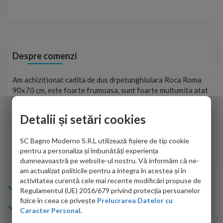
Despre comenzi
t
Am achizitionat cadita de dus drpetunghiulara Roca Roma
Foa
90x70 cm, este foarte frumoasa, sunt foarte multumita atat
pe 
de personalul firmei dvs. cu care am colaborat in obtinerea
ace
infiormatiilor solicitate cat si de firma de curierat care a
Detalii și setări cookies
Cri
adus coletul in siguranta.Numai bine, va doresc!
SC Bagno Moderno S.R.L utilizează fișiere de tip cookie
Sofrone Viviana -
28.07.2026
pentru a personaliza și îmbunătăți experiența
dumneavoastră pe website-ul nostru. Vă informăm că ne-
am actualizat politicile pentru a integra în acestea și în
activitatea curentă cele mai recente modificări propuse de
Info Bagno
Regulamentul (UE) 2016/679 privind protecția persoanelor
fizice în ceea ce privește
Prelucrarea Datelor cu
Cumparaturi
Caracter Personal.