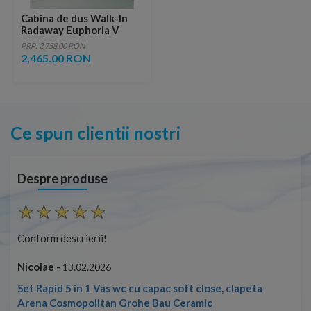
Cabina de dus Walk-In
Radaway Euphoria V
70X200 cm sticla
PRP: 2,758.00 RON
transparenta
2,465.00 RON
Ce spun clientii nostri
Despre produse
Conform descrierii!
Con
Nicolae -
Nic
13.02.2026
Set Rapid 5 in 1 Vas wc cu capac soft close, clapeta
Arena Cosmopolitan Grohe Bau Ceramic