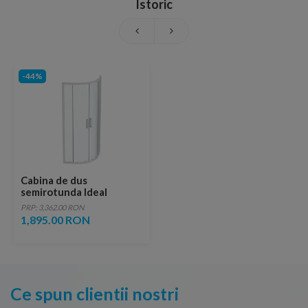
Istoric
-44%
Cabina de dus
semirotunda Ideal
Standard Connect 2
PRP: 3,362.00 RON
80x80 cm cu usi
1,895.00 RON
culisante si profil alb mat
Ce spun clientii nostri