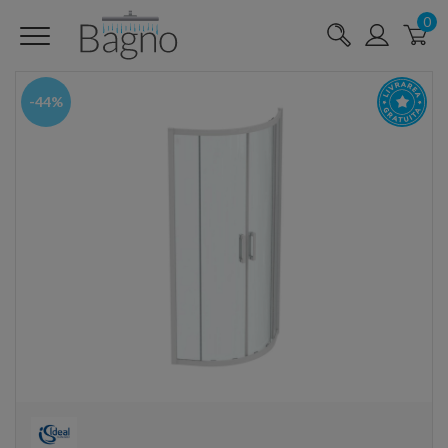
0
-44%