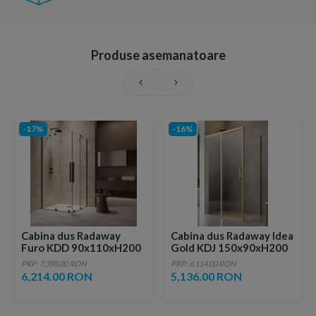
Produse asemanatoare
-17%
-16%
Cabina dus Radaway
Cabina dus Radaway Idea
Furo KDD 90x110xH200
Gold KDJ 150x90xH200
cm, negru
cm, usa stanga
PRP: 7,398.00 RON
PRP: 6,114.00 RON
6,214.00 RON
5,136.00 RON