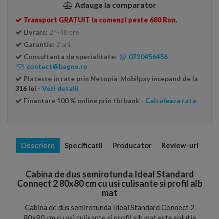
Adauga la comparator
Transport GRATUIT la comenzi peste 600 Ron.
Livrare:
24-48 ore
Garantie:
2 ani
Consultanta de specialitate:
0720456456
contact@bagno.ro
Plateste in rate prin Netopia-Mobilpay incepand de la
316 lei
- Vezi detalii
Finantare 100 % online prin tbi bank
- Calculeaza rata
Descriere
Specificatii
Producator
Review-uri
Cabina de dus semirotunda Ideal Standard
Connect 2 80x80 cm cu usi culisante si profil alb
mat
Cabina de dus semirotunda Ideal Standard Connect 2
80x80 cm cu usi culisante si profil alb mat este solutia