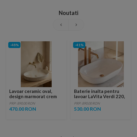
Noutati
-48%
-41%
Lavoar ceramic oval,
Baterie inalta pentru
design marmorat crem
lavoar LaVita Verdi 220,
lucios cu vene aurii,
fara ventil, brushed
PRP: 890.00 RON
PRP: 890.00 RON
ventil inclus
copper
470.00 RON
530.00 RON