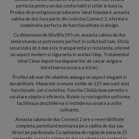
perfecta pentru un dus confortabil si stilat in baia ta.
Produs de prestigiosul producator Ideal Standard, aceasta
cabina de dus face parte din colectia Connect 2, oferind o
combinatie perfecta de functionalitate si design.
Cu dimensiuni de 80x80x195 cm, aceasta cabina de dus
semirotunda se potriveste perfect in coltul baii tale. Sticla
securizata de 6 mm este transparenta si rezistenta, oferind
un aspect modern si siguranta in acelasi timp. Tratamentul
Ideal Clean impotriva depunerilor de calcar asigura
intretinerea usoara a sticlei.
Profilul alb mat din aluminiu adauga un aspect elegant si
durabilitate. Manerele cromate solide de 225 mm sunt atat
functionale, cat si estetice. Functia Click&clean permite o
curatare simpla si eficienta. Rolele cu rostogolire uniforma
faciliteaza deschiderea si inchiderea usoara a usilor
culisante.
Aceasta cabina de dus Connect 2 are o reversibilitate
completa, permitand montarea pe o cadita de dus sau
direct pe pardoseala. Cu optiunea de reglaj de pana la 25
mm/profil, aceasta cabina de dus se adapteaza perfect la