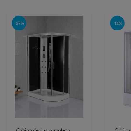
-27%
-11%
Cabina de dus completa
Cabina 