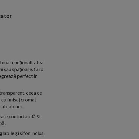
ator
ina funcționalitatea
ii sau spațioase. Cu o
egrează perfect în
 transparent, ceea ce
u cu finisaj cromat
al cabinei.
zare confortabilă și
pă.
labile și sifon inclus