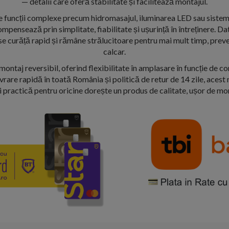
— detalii care oferă stabilitate și facilitează montajul.
e funcții complexe precum hidromasajul, iluminarea LED sau sistem
nsează prin simplitate, fiabilitate și ușurință în întreținere. Da
 se curăță rapid și rămâne strălucitoare pentru mai mult timp, prev
calcar.
ntaj reversibil, oferind flexibilitate în amplasare în funcție de co
livrare rapidă în toată România și politică de retur de 14 zile, aces
i practică pentru oricine dorește un produs de calitate, ușor de mont