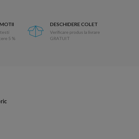
OMOTII
DESCHIDERE COLET
testi
Verificare produs la livrare
ucere 5 %
GRATUIT
ric