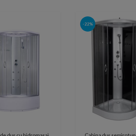
-22%
de dus cu hidromasaj,
Cabina dus semirotu