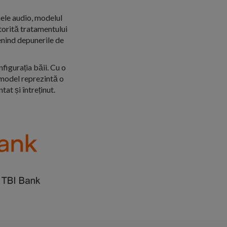
ele audio, modelul
torită tratamentului
enind depunerile de
nfigurația băii. Cu o
t model reprezintă o
at și întreținut.