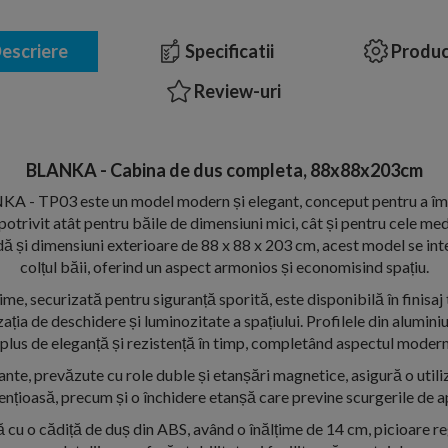
escriere
Specificatii
Produc
Review-uri
BLANKA - Cabina de dus completa, 88x88x203cm
A - TP03 este un model modern și elegant, conceput pentru a îmb
 potrivit atât pentru băile de dimensiuni mici, cât și pentru cele med
 și dimensiuni exterioare de 88 x 88 x 203 cm, acest model se int
colțul băii, oferind un aspect armonios și economisind spațiu.
me, securizată pentru siguranță sporită, este disponibilă în finisaj
ația de deschidere și luminozitate a spațiului. Profilele din alumini
plus de eleganță și rezistență în timp, completând aspectul modern 
sante, prevăzute cu role duble și etanșări magnetice, asigură o utili
lențioasă, precum și o închidere etanșă care previne scurgerile de a
cu o cădiță de duș din ABS, având o înălțime de 14 cm, picioare reg