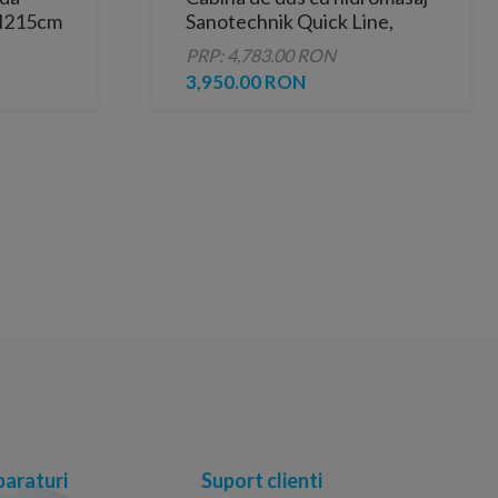
H215cm
Sanotechnik Quick Line,
completa 80x120x215 cm
PRP: 4,783.00 RON
3,950.00 RON
araturi
Suport clienti