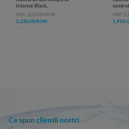
Intense Black,
semiro
120x80x210cm, colt stanga
PRP: 3,025.00 RON
PRP: 2,
2,230.00 RON
1,950.
Ce spun clientii nostri