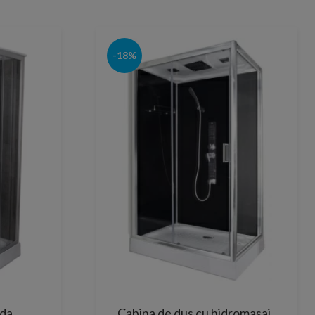
-18%
nda
Cabina de dus cu hidromasaj