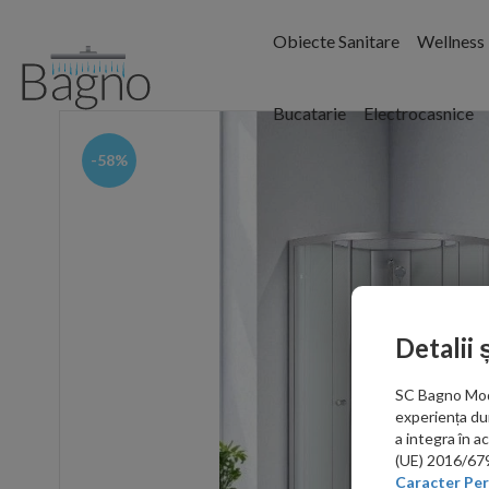
Obiecte Sanitare
Wellness
Bucatarie
Electrocasnice
-58%
Detalii 
SC Bagno Moder
experiența du
a integra în 
(UE) 2016/679 
Caracter Per