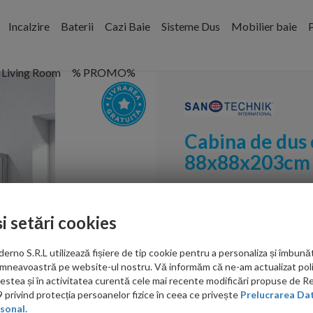
Incalzire
Baterii
Cazi Baie
Sisteme Dus
Mobilier baie
P
Living Room
% PROMO%
Cabina de dus
88x88x203cm 
Cod:
TP03
și setări cookies
PRP: 3,500.00 RON
1,499.00 RON
no S.R.L utilizează fișiere de tip cookie pentru a personaliza și îmbunăt
mneavoastră pe website-ul nostru. Vă informăm că ne-am actualizat poli
Ati gasit in alta p
acestea și în activitatea curentă cele mai recente modificări propuse de 
privind protecția persoanelor fizice în ceea ce privește
Prelucrarea Dat
sonal.