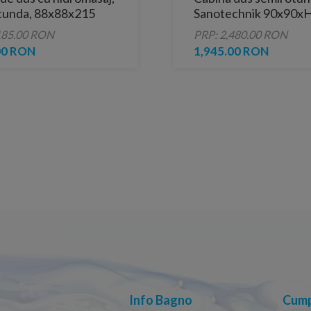
tunda, 88x88x215
Sanotechnik 90x90x
cu hidromasaj
185.00 RON
PRP: 2,480.00 RON
00 RON
1,945.00 RON
Info Bagno
Cump