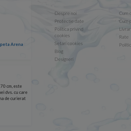
Despre noi
Cum 
Protectie date
Cum p
Politica privind
Livra
Conform descrierii!
cookies
Rate
Setari cookies
lapeta Arena
Nicolae -
Politi
13.02.2026
Blog
Designeri
70 cm, este
Foarte prompți, am cerut detalii despre produs care nu
ei dvs. cu care
primit imediat. După ce am plasat comanda, aceasta a 
rma de curierat
Mulțumesc!
Cristina Opre -
10.07.2026