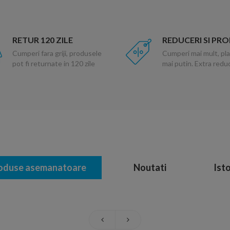
RETUR 120 ZILE
REDUCERI SI PR
Cumperi fara griji, produsele
Cumperi mai mult, pla
pot fi returnate in 120 zile
mai putin. Extra red
oduse asemanatoare
Noutati
Isto