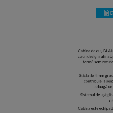
D
Cabina de duș BLANK
cu un design rafinat,
formă semirotundă
Sticla de 4 mm grosi
contribuie la senz
adaugă un 
Sistemul de uși gli
si
Cabina este echipată 