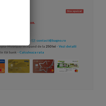
Stoc epuizat
omenzi peste 600 Ron.
ate:
0720456456
contact@bagno.ro
topia-Mobilpay incepand de la
250 lei
- Vezi detalii
in tbi bank
- Calculeaza rata