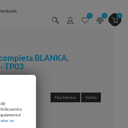
ardoseli
0
0
0
 completa BLANKA,
- TP03
Fisa tehnica
Schita
ăți
ticile pentru
arte mai ieftin?
Regulamentul
elor cu