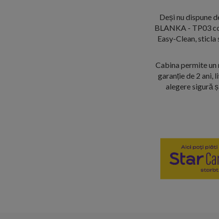
Deși nu dispune d
BLANKA - TP03 compe
Easy-Clean, sticla
Cabina permite un mo
garanție de 2 ani, 
alegere sigură ș