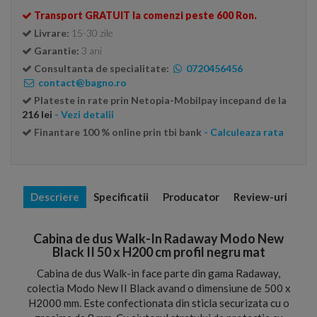
Transport GRATUIT la comenzi peste 600 Ron.
Livrare:
15-30 zile
Garantie:
3 ani
Consultanta de specialitate:
0720456456
contact@bagno.ro
Plateste in rate prin Netopia-Mobilpay incepand de la
216 lei
- Vezi detalii
Finantare 100 % online prin tbi bank
- Calculeaza rata
Descriere
Specificatii
Producator
Review-uri
Cabina de dus Walk-In Radaway Modo New
Black II 50 x H200 cm profil negru mat
Cabina de dus Walk-in face parte din gama Radaway,
colectia Modo New II Black avand o dimensiune de 500 x
H2000 mm. Este confectionata din sticla securizata cu o