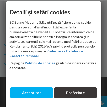
de personalul firmei dvs. cu care am colaborat in obtinerea
ace
infiormatiilor solicitate cat si de firma de curierat care a
Detalii și setări cookies
Cri
adus coletul in siguranta.Numai bine, va doresc!
SC Bagno Moderno S.R.L utilizează fișiere de tip cookie
Sofrone Viviana -
28.07.2026
pentru a personaliza și îmbunătăți experiența
dumneavoastră pe website-ul nostru. Vă informăm că ne-
am actualizat politicile pentru a integra în acestea și în
activitatea curentă cele mai recente modificări propuse de
Info Bagno
Regulamentul (UE) 2016/679 privind protecția persoanelor
fizice în ceea ce privește
Prelucrarea Datelor cu
Cumparaturi
Caracter Personal.
Pe pagina
Politicii de cookies
gasiti o descriere in detaliu
Suport clienti
a acestora.
Copyright © 2026 Bagno.ro All right reserved. Powered by
Expert Online
Accept tot
Preferinte