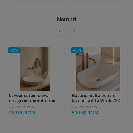
Noutati
-48%
-41%
Lavoar ceramic oval,
Baterie inalta pentru
design marmorat crem
lavoar LaVita Verdi 220,
lucios cu vene aurii,
fara ventil, brushed
PRP: 890.00 RON
PRP: 890.00 RON
ventil inclus
copper
470.00 RON
530.00 RON