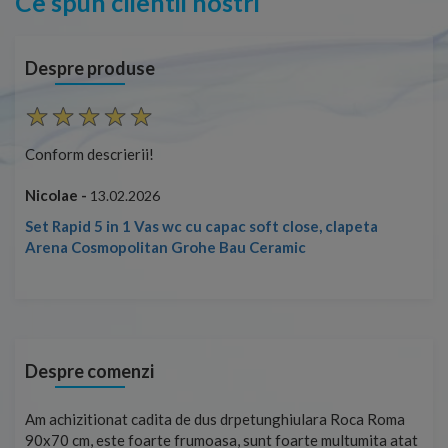
Ce spun clientii nostri
Despre produse
Conform descrierii!
Con
Nicolae -
Nic
13.02.2026
Set Rapid 5 in 1 Vas wc cu capac soft close, clapeta
Arena Cosmopolitan Grohe Bau Ceramic
Despre comenzi
t
Am achizitionat cadita de dus drpetunghiulara Roca Roma
Foa
90x70 cm, este foarte frumoasa, sunt foarte multumita atat
pe 