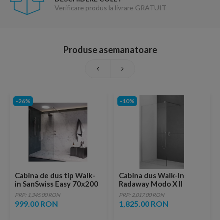
Verificare produs la livrare GRATUIT
Produse asemanatoare
-26%
-10%
Cabina de dus tip Walk-
Cabina dus Walk-In
in SanSwiss Easy 70x200
Radaway Modo X II
cm
65xH200 cm
PRP: 1,345.00 RON
PRP: 2,017.00 RON
999.00 RON
1,825.00 RON