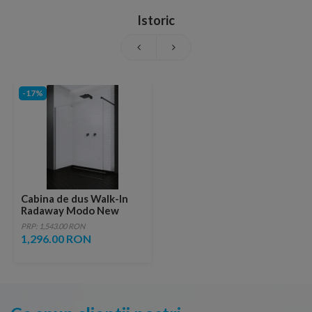
Istoric
-17%
Cabina de dus Walk-In
Radaway Modo New
Black II 50 x H200 cm
PRP: 1,543.00 RON
profil negru mat
1,296.00 RON