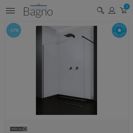
0
-17%