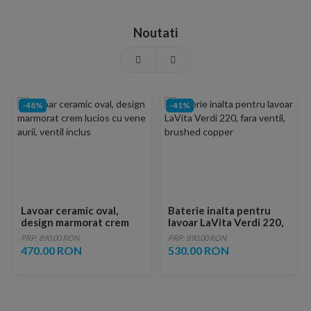
Noutati
-48%
-41%
Lavoar ceramic oval,
Baterie inalta pentru
design marmorat crem
lavoar LaVita Verdi 220,
lucios cu vene aurii,
fara ventil, brushed
PRP: 890.00 RON
PRP: 890.00 RON
ventil inclus
copper
470.00 RON
530.00 RON