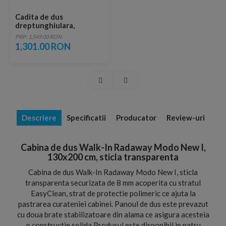
Cadita de dus
dreptunghiulara,
Radaway Doros
PRP: 1,549.00 RON
D,130x90X5 cm, acrilica
1,301.00 RON
Descriere
Specificatii
Producator
Review-uri
Cabina de dus Walk-In Radaway Modo New I,
130x200 cm, sticla transparenta
Cabina de dus Walk-In Radaway Modo New I, sticla
transparenta securizata de 8 mm acoperita cu stratul
EasyClean, strat de protectie polimeric ce ajuta la
pastrarea curateniei cabinei. Panoul de dus este prevazut
cu doua brate stabilizatoare din alama ce asigura acesteia
o constructie solida.Produsul este disponibil in patru