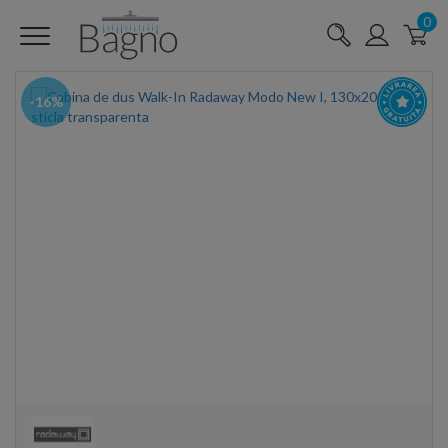
0
-16%