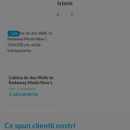
Istoric
-16%
Cabina de dus Walk-In
Radaway Modo New I,
130x200 cm, sticla
PRP: 2,789.00 RON
transparenta
2,343.00 RON
Ce spun clientii nostri