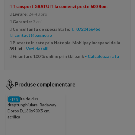
Transport GRATUIT la comenzi peste 600 Ron.
Livrare:
24-48 ore
Garantie:
3 ani
Consultanta de specialitate:
0720456456
contact@bagno.ro
Plateste in rate prin Netopia-Mobilpay incepand de la
391 lei
- Vezi detalii
Finantare 100 % online prin tbi bank
- Calculeaza rata
Produse complementare
-17%