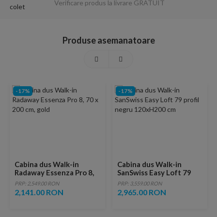
Verificare produs la livrare GRATUIT
Produse asemanatoare
-17%
-17%
Cabina dus Walk-in
Cabina dus Walk-in
Radaway Essenza Pro 8,
SanSwiss Easy Loft 79
70 x 200 cm, gold
profil negru 120xH200
PRP: 2,549.00 RON
PRP: 3,559.00 RON
cm
2,141.00 RON
2,965.00 RON