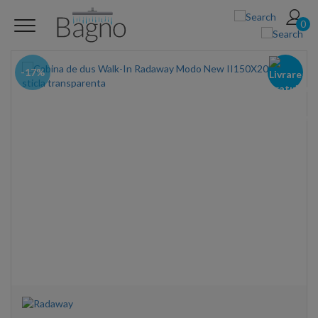
0
-17%