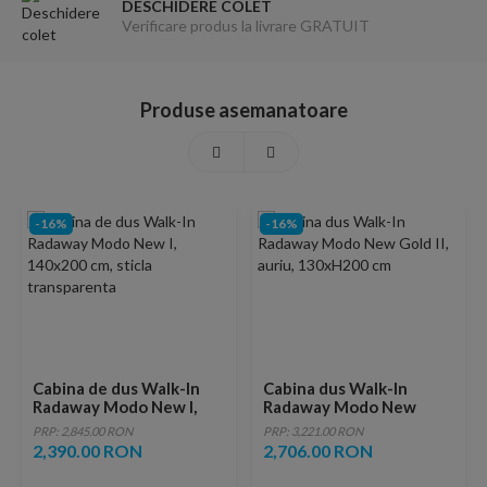
DESCHIDERE COLET
Verificare produs la livrare GRATUIT
Produse asemanatoare
-16%
-16%
Cabina de dus Walk-In
Cabina dus Walk-In
Radaway Modo New I,
Radaway Modo New
140x200 cm, sticla
Gold II, auriu, 130xH200
PRP: 2,845.00 RON
PRP: 3,221.00 RON
transparenta
cm
2,390.00 RON
2,706.00 RON