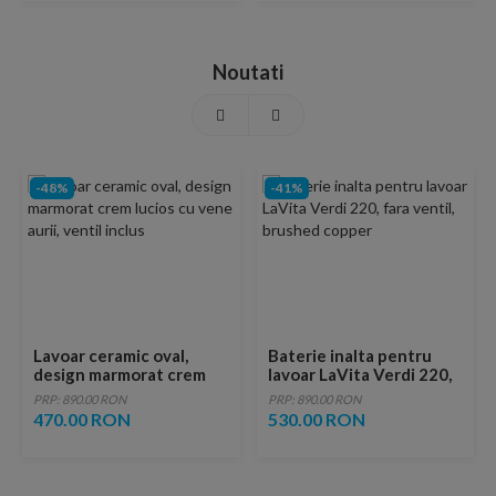
Noutati
-48%
-41%
Lavoar ceramic oval,
Baterie inalta pentru
design marmorat crem
lavoar LaVita Verdi 220,
lucios cu vene aurii,
fara ventil, brushed
PRP: 890.00 RON
PRP: 890.00 RON
ventil inclus
copper
470.00 RON
530.00 RON