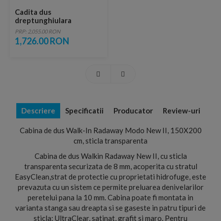
Cadita dus
dreptunghiulara
Radaway Argos D,
PRP: 2,055.00 RON
150X90X5,5 cm, acrilica
1,726.00 RON
Descriere
Specificatii
Producator
Review-uri
Cabina de dus Walk-In Radaway Modo New II, 150X200
cm, sticla transparenta
Cabina de dus Walkin Radaway New II, cu sticla
transparenta securizata de 8 mm, acoperita cu stratul
EasyClean,strat de protectie cu proprietati hidrofuge, este
prevazuta cu un sistem ce permite preluarea denivelarilor
peretelui pana la 10 mm. Cabina poate fi montata in
varianta stanga sau dreapta si se gaseste in patru tipuri de
sticla: UltraClear, satinat, grafit si maro. Pentru