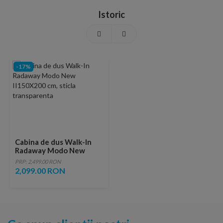
Istoric
-17%
Cabina de dus Walk-In
Radaway Modo New
II150X200 cm, sticla
PRP: 2,499.00 RON
transparenta
2,099.00 RON