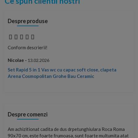
Ce spun clientii nostri
Despre produse
Conform descrierii!
Con
Nicolae -
Nic
13.02.2026
Set Rapid 5 in 1 Vas wc cu capac soft close, clapeta
Arena Cosmopolitan Grohe Bau Ceramic
Despre comenzi
t
Am achizitionat cadita de dus drpetunghiulara Roca Roma
Foa
90x70 cm, este foarte frumoasa, sunt foarte multumita atat
pe 