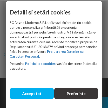
de personalul firmei dvs. cu care am colaborat in obtinerea
ace
infiormatiilor solicitate cat si de firma de curierat care a
Detalii și setări cookies
Cri
adus coletul in siguranta.Numai bine, va doresc!
SC Bagno Moderno S.R.L utilizează fișiere de tip cookie
Sofrone Viviana -
28.07.2026
pentru a personaliza și îmbunătăți experiența
dumneavoastră pe website-ul nostru. Vă informăm că ne-
am actualizat politicile pentru a integra în acestea și în
activitatea curentă cele mai recente modificări propuse de
Info Bagno
Regulamentul (UE) 2016/679 privind protecția persoanelor
fizice în ceea ce privește
Prelucrarea Datelor cu
Cumparaturi
Caracter Personal.
Pe pagina
Politicii de cookies
gasiti o descriere in detaliu
Suport clienti
a acestora.
Copyright © 2026 Bagno.ro All right reserved. Powered by
Expert Online
Accept tot
Preferinte