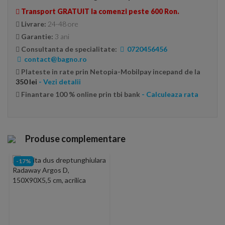
Transport GRATUIT la comenzi peste 600 Ron.
Livrare:
24-48 ore
Garantie:
3 ani
Consultanta de specialitate:
0720456456
contact@bagno.ro
Plateste in rate prin Netopia-Mobilpay incepand de la
350 lei
- Vezi detalii
Finantare 100 % online prin tbi bank
- Calculeaza rata
Produse complementare
-17%