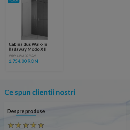
-10%
Cabina dus Walk-In
Radaway Modo X II
60xH200 cm
PRP: 1,946.00 RON
1,754.00 RON
Ce spun clientii nostri
Despre produse