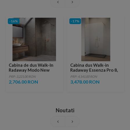
-16%
-17%
Cabina de dus Walk-In
Cabina dus Walk-in
Radaway Modo New
Radaway Essenza Pro 8,
Brushed Copper II
135 x 200 cm, gold
PRP: 3,221.00 RON
PRP: 4,141.00 RON
125x200 cm profil cupru
2,706.00 RON
3,478.00 RON
periat
Noutati