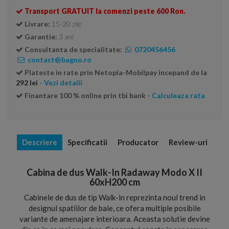
Transport GRATUIT la comenzi peste 600 Ron.
Livrare:
15-20 zile
Garantie:
3 ani
Consultanta de specialitate:
0720456456
contact@bagno.ro
Plateste in rate prin Netopia-Mobilpay incepand de la
292 lei
- Vezi detalii
Finantare 100 % online prin tbi bank
- Calculeaza rata
Descriere
Specificatii
Producator
Review-uri
Cabina de dus Walk-In Radaway Modo X II
60xH200 cm
Cabinele de dus de tip Walk-in reprezinta noul trend in
designul spatiilor de baie, ce ofera multiple posibile
variante de amenajare interioara. Aceasta solutie devine