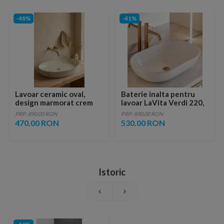
-48%
-41%
Lavoar ceramic oval,
Baterie inalta pentru
design marmorat crem
lavoar LaVita Verdi 220,
lucios cu vene aurii,
fara ventil, brushed
PRP: 890.00 RON
PRP: 890.00 RON
ventil inclus
copper
470.00 RON
530.00 RON
Istoric