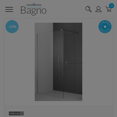
0
-10%