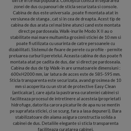
din ce in ce mai populara. Conceptul consta in separarea
zonei de dus cu panouri de sticla securizata si console.
Cabina de dus este universala , poate fi montata atat in
versiunea de stanga , cat si in cea de dreapta. Acest tip de
cabina de dus arata cel mai bine atunci cand este montata
direct pe pardoseala. Walk-inurile Modo X II au o
stabilitate mai mare multumita grosimii sticlei de 10 mm si
poate fi utilizata cu usurinta de catre persoanele cu
dizabilitati. Sistemul de fixare de perete cu profile - permite
preluarea curburii peretelui. Aceasta cabina de dus poate fi
montata atat pe cadita de dus, dar si direct pe pardoseala.
Cabina de dus de tip Walk-in are urmatoarele dimensiuni :
600xH2000 mm, iar latura de acces este de 585-595 mm.
Sticla transparenta este securizata, avand grosimea de 10
mm si acoperita cu un strat de protective Easy Clean
(anticalcar), care ajuta la pastrarea curateniei cabinei si
faciliteaza procesul de intretinere al acesteia (proprietati
hidrofuge, datorita carora picaturile de apa nu se mentin
pe suprafata sticlei, ci se scurg, fara a lasa depuneri). Bara
stabilizatoare din alama asigura constructia solida a
cabinei de dus. Detaliile elegante si sticla transparenta
faciliteaza curatarea cabinei.