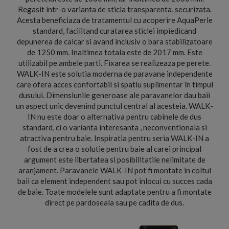
Regasit intr-o varianta de sticla transparenta, securizata.
Acesta beneficiaza de tratamentul cu acoperire AquaPerle
standard, facilitand curatarea sticlei impiedicand
depunerea de calcar si avand inclusiv o bara stabilizatoare
de 1250 mm. Inaltimea totala este de 2017 mm. Este
utilizabil pe ambele parti. Fixarea se realizeaza pe perete.
WALK-IN este solutia moderna de paravane independente
care ofera acces confortabil si spatiu suplimentar în timpul
dusului. Dimensiunile generoase ale paravanelor dau baii
un aspect unic devenind punctul central al acesteia. WALK-
IN nu este doar o alternativa pentru cabinele de dus
standard, ci o varianta interesanta , neconventionala si
atractiva pentru baie. Inspiratia pentru seria WALK-IN a
fost de a crea o solutie pentru baie al carei principal
argument este libertatea si posibilitatile nelimitate de
aranjament. Paravanele WALK-IN pot fi montate in coltul
baii ca element independent sau pot inlocui cu succes cada
de baie. Toate modelele sunt adaptate pentru a fi montate
direct pe pardoseala sau pe cadita de dus.