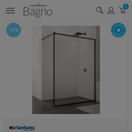
0
-17%