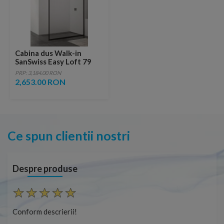
Cabina dus Walk-in
SanSwiss Easy Loft 79
profil negru 100xH200
PRP: 3,184.00 RON
cm
2,653.00 RON
Ce spun clientii nostri
Despre produse
Conform descrierii!
Con