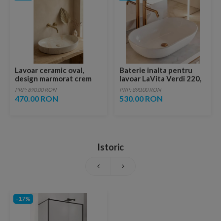
Lavoar ceramic oval,
Baterie inalta pentru
design marmorat crem
lavoar LaVita Verdi 220,
lucios cu vene aurii,
fara ventil, brushed
PRP: 890.00 RON
PRP: 890.00 RON
ventil inclus
copper
470.00 RON
530.00 RON
Istoric
-17%