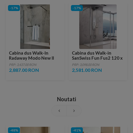
-17%
-17%
Cabina dus Walk-In
Cabina dus Walk-in
Radaway Modo New II
SanSwiss Fun Fus2 120 x
Black cu suport prosop
H200 cm sticla
PRP: 3,437.00 RON
PRP: 3,098.00 RON
130xH200 cm
securizata
2,887.00 RON
2,581.00 RON
Noutati
-48%
-41%