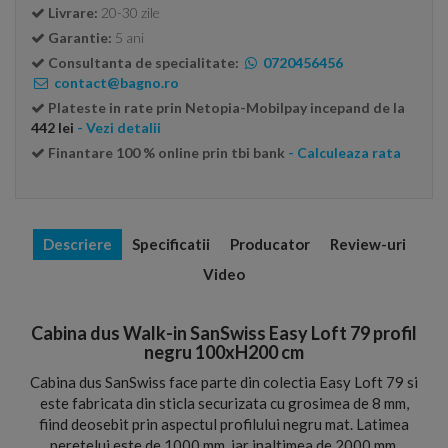
Livrare:
20-30 zile
Garantie:
5 ani
Consultanta de specialitate:
0720456456
contact@bagno.ro
Plateste in rate prin Netopia-Mobilpay incepand de la
442 lei
- Vezi detalii
Finantare 100 % online prin tbi bank
- Calculeaza rata
Descriere
Specificatii
Producator
Review-uri
Video
Cabina dus Walk-in SanSwiss Easy Loft 79 profil
negru 100xH200 cm
Cabina dus SanSwiss face parte din colectia Easy Loft 79 si
este fabricata din sticla securizata cu grosimea de 8 mm,
fiind deosebit prin aspectul profilului negru mat. Latimea
peretelui este de 1000 mm, iar inaltimea de 2000 mm.