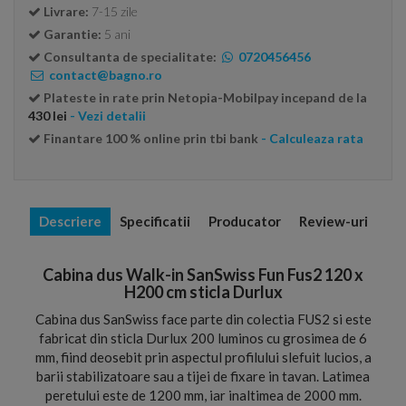
Livrare:
7-15 zile
Garantie:
5 ani
Consultanta de specialitate:
0720456456
contact@bagno.ro
Plateste in rate prin Netopia-Mobilpay incepand de la
430 lei
- Vezi detalii
Finantare 100 % online prin tbi bank
- Calculeaza rata
Descriere
Specificatii
Producator
Review-uri
Cabina dus Walk-in SanSwiss Fun Fus2 120 x
H200 cm sticla Durlux
Cabina dus SanSwiss face parte din colectia FUS2 si este
fabricat din sticla Durlux 200 luminos cu grosimea de 6
mm, fiind deosebit prin aspectul profilului slefuit lucios, a
barii stabilizatoare sau a tijei de fixare in tavan. Latimea
peretului este de 1200 mm, iar inaltimea de 2000 mm.