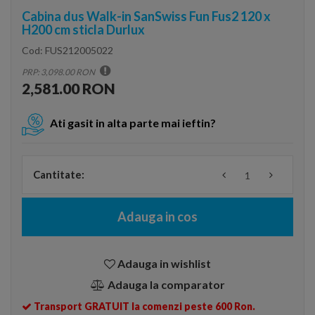
Cabina dus Walk-in SanSwiss Fun Fus2 120 x
H200 cm sticla Durlux
Cod:
FUS212005022
PRP: 3,098.00 RON
2,581.00 RON
Ati gasit in alta parte mai ieftin?
Cantitate:
Adauga in cos
Adauga in wishlist
Adauga la comparator
Transport GRATUIT la comenzi peste 600 Ron.