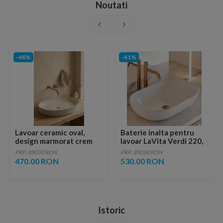
Noutati
-48%
-41%
Lavoar ceramic oval,
Baterie inalta pentru
design marmorat crem
lavoar LaVita Verdi 220,
lucios cu vene aurii,
fara ventil, brushed
PRP: 890.00 RON
PRP: 890.00 RON
ventil inclus
copper
470.00 RON
530.00 RON
Istoric