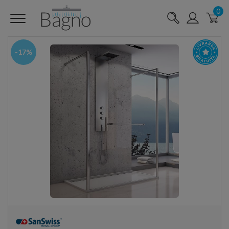
0
-17%