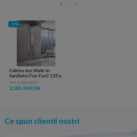
-17%
Cabina dus Walk-in
SanSwiss Fun Fus2 120 x
H200 cm sticla Durlux
PRP: 3,098.00 RON
2,581.00 RON
Ce spun clientii nostri