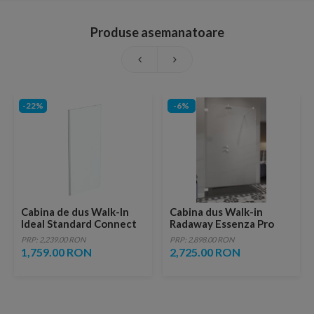
Produse asemanatoare
-22%
-6%
Cabina de dus Walk-In
Cabina dus Walk-in
Ideal Standard Connect
Radaway Essenza Pro
2 90x195 cm profil
White 150x200 cm
PRP: 2,239.00 RON
PRP: 2,898.00 RON
argintiu
1,759.00 RON
2,725.00 RON