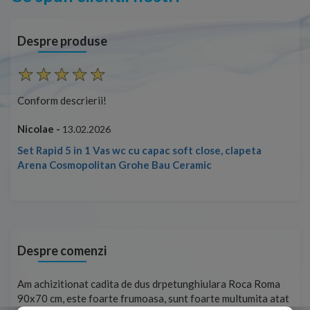
Despre produse
Conform descrierii!
Con
Nicolae -
Nic
13.02.2026
Set Rapid 5 in 1 Vas wc cu capac soft close, clapeta
Arena Cosmopolitan Grohe Bau Ceramic
Despre comenzi
t
Am achizitionat cadita de dus drpetunghiulara Roca Roma
Foa
90x70 cm, este foarte frumoasa, sunt foarte multumita atat
pe 