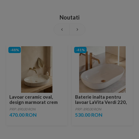
Noutati
-48%
-41%
Lavoar ceramic oval,
Baterie inalta pentru
design marmorat crem
lavoar LaVita Verdi 220,
lucios cu vene aurii,
fara ventil, brushed
PRP: 890.00 RON
PRP: 890.00 RON
ventil inclus
copper
470.00 RON
530.00 RON