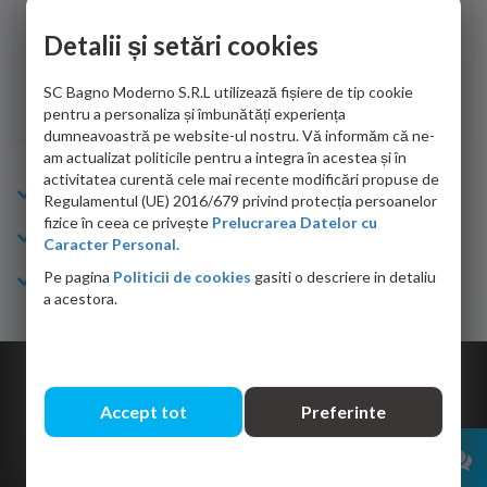
de personalul firmei dvs. cu care am colaborat in obtinerea
ace
infiormatiilor solicitate cat si de firma de curierat care a
Detalii și setări cookies
Cri
adus coletul in siguranta.Numai bine, va doresc!
SC Bagno Moderno S.R.L utilizează fișiere de tip cookie
Sofrone Viviana -
28.07.2026
pentru a personaliza și îmbunătăți experiența
dumneavoastră pe website-ul nostru. Vă informăm că ne-
am actualizat politicile pentru a integra în acestea și în
activitatea curentă cele mai recente modificări propuse de
Info Bagno
Regulamentul (UE) 2016/679 privind protecția persoanelor
fizice în ceea ce privește
Prelucrarea Datelor cu
Cumparaturi
Caracter Personal.
Pe pagina
Politicii de cookies
gasiti o descriere in detaliu
Suport clienti
a acestora.
Copyright © 2026 Bagno.ro All right reserved. Powered by
Expert Online
Accept tot
Preferinte