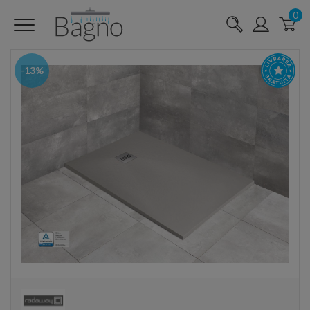
0
-13%