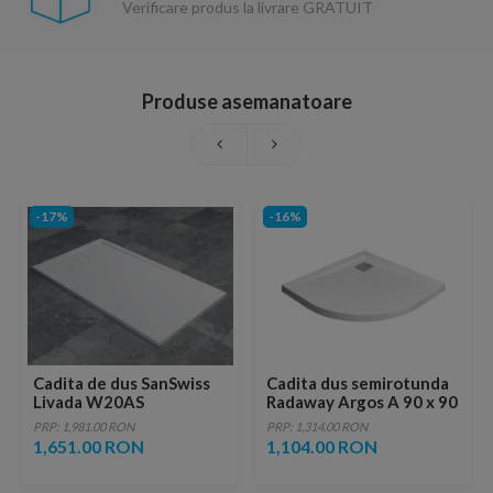
Verificare produs la livrare GRATUIT
Produse asemanatoare
-17%
-16%
Cadita de dus SanSwiss
Cadita dus semirotunda
Livada W20AS
Radaway Argos A 90 x 90
120x80xH3,7 cm
cm
PRP: 1,981.00 RON
PRP: 1,314.00 RON
marmura sintetica alba
1,651.00 RON
1,104.00 RON