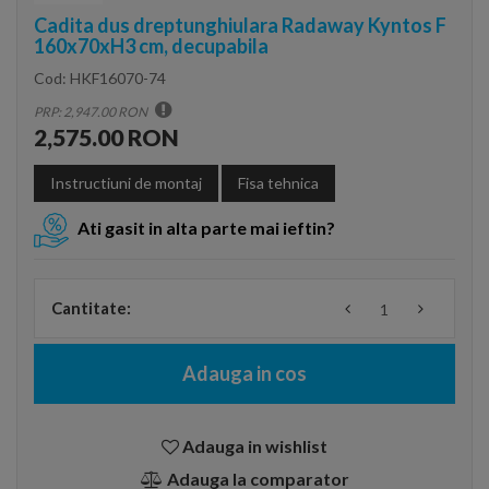
Cadita dus dreptunghiulara Radaway Kyntos F
160x70xH3 cm, decupabila
Cod:
HKF16070-74
PRP: 2,947.00 RON
2,575.00 RON
Instructiuni de montaj
Fisa tehnica
Ati gasit in alta parte mai ieftin?
Cantitate:
Adauga in cos
Adauga in wishlist
Adauga la comparator