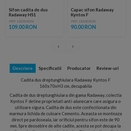
Sifon cadita de dus
Capac sifon Radaway
Radaway HS1
Kyntos F
PRP: 130.00 RON
PRP: 150.00 RON
109.00 RON
90.00 RON
Descriere
Specificatii
Producator
Review-uri
Cadita dus dreptunghiulara Radaway Kyntos F
160x70xH3 cm, decupabila
Cadita de dus dreptunghiulara din gama Radaway, colectia
Kyntos F detine proprietati anti-alunecare care asigura o
utilizare sigura. Cadita de dus este confectionata din
marmura lichida de culoare Cemento. Aceasta se monteaza
direct pe pardoseala, iar orificiul pentru sifon este de 90
mm. Spre deosebire de alte cadite, acesta se pot decupa la